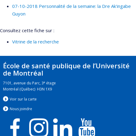
07-10-2018 Personnalité de la semaine: la Dre Ak'ingabe
Guyon
Consultez cette fiche sur :
Vitrine de la recherche
École de santé publique de l’Université
de Montréal
e
7101, avenue du Parc, 3
étage
Montréal (Québec) H3N 1X9
Voir sur la carte
Nous jo
i
ndre