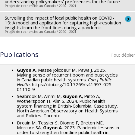
Co-chercheurs :
Ak'ingabe Guyon
understanding policymakers' preferences for the future
Projet de recherche au Canada / 2020 - 2021
Sources de financement :
IRSC/Instituts de recherche en
santé du Canada
Surveilling the impact of local public health on COVID-
Chercheur principal :
Mehdi Ammi
Programmes de subvention :
19: A model and application for capturing high-resolution
Co-chercheurs :
Ak'ingabe Guyon
insights from the front-lines during a pandemic
Projet de recherche au Canada / 2020 - 2021
Sources de financement :
IRSC/Instituts de recherche en
santé du Canada
Chercheur principal :
Cordell Neudorf
Programmes de subvention :
PVXXXXXX-Subvention
Co-chercheurs :
Ak'ingabe Guyon
Publications
Tout déplier
catalyseur
Sources de financement :
IRSC/Instituts de recherche en
santé du Canada
Guyon A
, Masse Jolicoeur M, Pawa J. 2025.
Programmes de subvention :
PVXXXXXX-(ROH) Subvention
Making sense of recurrent boom and bust cycles
in Canadian public health systems.
Can J Public
de fonctionnement: subventions programmatiques pour
Health
. https://doi.org/10.17269/s41997-025-
01110-9
santé et l'équité en santé
Seabrook M, Ammi M,
Guyon A,
Pinto A,
Wotherspoon H, Allin S. 2024. Public health
system financing in British-Columbia, Case study.
North American Observatory on Health Systems
and Policies. Toronto
Drouin M, Tessier S, Dionne F, Breton ME,
Mercure SA,
Guyon A.
2023. Pandemic lessons in
order to strengthen frontline public health in