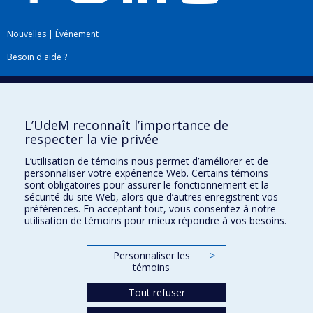
Nouvelles
|
Événement
Besoin d'aide ?
Plan du site
|
Accessibilité
Signaler une erreur
L’UdeM reconnaît l’importance de
respecter la vie privée
Boîte à outils
L’utilisation de témoins nous permet d’améliorer et de
personnaliser votre expérience Web. Certains témoins
Téléchargez les logos de l'ESPUM
sont obligatoires pour assurer le fonctionnement et la
sécurité du site Web, alors que d’autres enregistrent vos
préférences. En acceptant tout, vous consentez à notre
utilisation de témoins pour mieux répondre à vos besoins.
Personnaliser les
>
témoins
Tout refuser