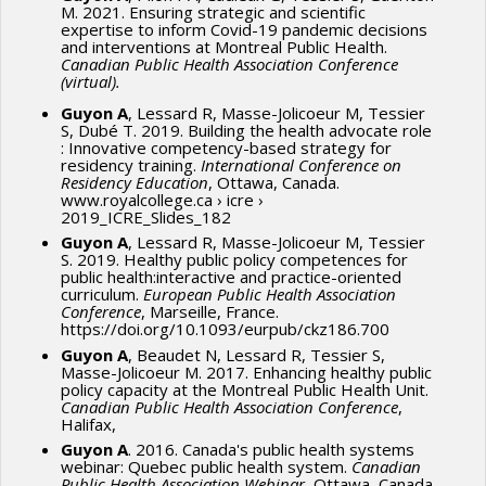
M. 2021. Ensuring strategic and scientific
expertise to inform Covid-19 pandemic decisions
and interventions at Montreal Public Health.
Canadian Public Health Association Conference
(virtual).
Guyon A
, Lessard R, Masse-Jolicoeur M, Tessier
S, Dubé T. 2019. Building the health advocate role
: Innovative competency-based strategy for
residency training.
International Conference on
Residency Education
, Ottawa, Canada.
www.royalcollege.ca › icre ›
2019_ICRE_Slides_182
Guyon A
, Lessard R, Masse-Jolicoeur M, Tessier
S. 2019. Healthy public policy competences for
public health:interactive and practice-oriented
curriculum.
European Public Health Association
Conference
, Marseille, France.
https://doi.org/10.1093/eurpub/ckz186.700
Guyon A
, Beaudet N, Lessard R, Tessier S,
Masse-Jolicoeur M. 2017. Enhancing healthy public
policy capacity at the Montreal Public Health Unit.
Canadian Public Health Association Conference
,
Halifax,
Guyon A
. 2016. Canada's public health systems
webinar: Quebec public health system.
Canadian
Public Health Association Webinar
, Ottawa, Canada.