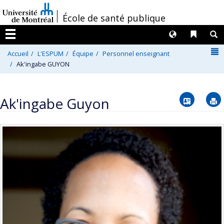
Passer
/
École de santé publique
au
contenu
Langues
Liens 
R
Menu
N
Accueil
L'ESPUM
Équipe
Personnel enseignant
Ak'ingabe GUYON
Vcard
Ak'ingabe Guyon