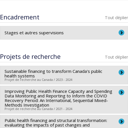
Médecin-conseil en santé publique -
2009-2013
Direction de la santé publique du Bas-Saint-Laurent,
Encadrement
Tout déplier
Rimouski
Responsabilité de leadership, restructuration et planification
Stages et autres supervisions
des actions de santé publique
Médecin-conseil et Responsable Médicale en santé
Supervision de stages en santé publique
auprès de:
publique -
2013 –
Projets de recherche
Tout déplier
Médecins résidents en santé publique et médecine
Direction de la santé publique de Montréal
préventive
Leadership scientifique et d’équipe, et planification des
Sustainable financing to transform Canada's public
Stagiaires à la Maîtrise en santé publique
actions de santé publique à Montréal
health systems
Projet de recherche au Canada / 2023 - 2024
Étudiant-es en médecine lors de stages de santé
publique
Improving Public Health Finance Capacity and Spending
Chercheur principal :
Mehdi Ammi
,
Sara Allin
,
Barry N. Pakes
Data Monitoring and Reporting to Inform the COVID
,
Andrew David Pinto
Recovery Period: An International, Sequential Mixed-
Methods Investigation
Co-chercheurs :
Ak'ingabe Guyon
Projet de recherche au Canada / 2021 - 2024
Sources de financement :
IRSC/Instituts de recherche en
santé du Canada
Public health financing and structural transformation:
Chercheur principal :
Mehdi Ammi
,
Sara Allin
evaluating the impacts of past changes and
Programmes de subvention :