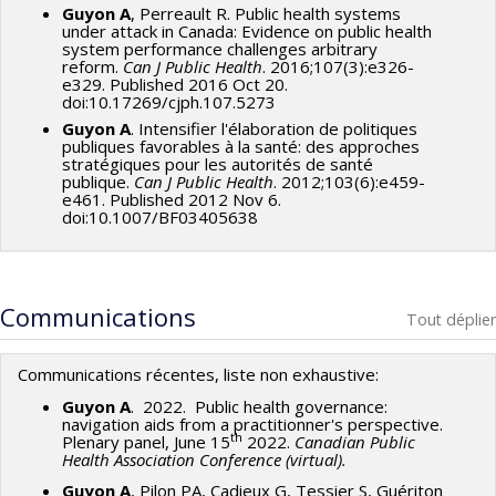
Guyon A
, Perreault R. Public health systems
under attack in Canada: Evidence on public health
system performance challenges arbitrary
reform.
Can J Public Health
. 2016;107(3):e326-
e329. Published 2016 Oct 20.
doi:10.17269/cjph.107.5273
Guyon A
. Intensifier l'élaboration de politiques
publiques favorables à la santé: des approches
stratégiques pour les autorités de santé
publique.
Can J Public Health
. 2012;103(6):e459-
e461. Published 2012 Nov 6.
doi:10.1007/BF03405638
Communications
Tout déplier
Communications récentes, liste non exhaustive:
Guyon A
. 2022. Public health governance:
navigation aids from a practitionner's perspective.
th
Plenary panel, June 15
2022.
Canadian Public
Health Association Conference (virtual).
Guyon A
, Pilon PA, Cadieux G, Tessier S, Guériton