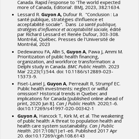
Canada. Rapid response to 'The world expected
more of Canada, Editorial'. BMJ, 2023, 382:1634.
Lessard R.
Guyon A,
Dufour R. "Conclusion : La
santé publique, stratégies d'influence et
acceptabilité sociale". Dans
La santé publique,
stratégies d'influence et acceptabilité sociale,
édité
par Richard Lessard et Renée Dufour, 303-308.
Montréal, Québec. Presses de l'Université de
Montréal, 2023
Dedewanou FA, Allin S,
Guyon A
, Pawa J, Ammi M.
Prioritization of public health financing,
organization, and workforce transformation: a
Delphi study in Canada.
BMC Public Health.
2023
Mar 22;23(1):544. doi: 10.1186/s12889-023-
15373-9.
Fiset-Laniel J,
Guyon A
, Perreault R, Strumpf EC.
Public health investments: neglect or wilful
omission? Historical trends in Quebec and
implications for Canada [published online ahead of
print, 2020 Jun 8].
Can J Public Health
. 2020;1-6.
doi:10.17269/s41997-020-00342-1
Guyon A
, Hancock T, Kirk M, et al. The weakening
of public health: A threat to population health and
health care system sustainability.
Can J Public
Health
. 2017;108(1):e1-e6. Published 2017 Apr
20. doi:10.17269/cjph.108.6143