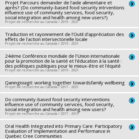
Projet Parcours demander de l'aide alimentaire et
Chercheur principal :
Louise Potvin
Programmes de subvention :
après? (Do community-based food security intrventions
Co-chercheurs :
Angèle Bilodeau
,
Denis Bourque
influence use of community services, food security,
social integration and health among new users?)
Sources de financement :
IRSC/Instituts de recherche en
Projet de recherche au Canada / 2019 - 2021
santé du Canada
Programmes de subvention :
Traduction et rayonnement de l'Outil d'appréciation des
PVXXXXXX-(PJT) Subvention
Chercheur principal :
Louise Potvin
effets de l'action intersectorielle locale
Projet
Co-chercheurs :
Geneviève Mercille
Projet de recherche au Canada / 2019 - 2021
Sources de financement :
Mission inclusion
24ième Conférence mondiale de l'Union internationale
Chercheur principal :
Angèle Bilodeau
Programmes de subvention :
pour la promotion de la santé et l'éducation à la santé :
Co-chercheurs :
Louise Potvin
des politiques publiques pour le mieux-être et l'équité
Projet de recherche au Canada / 2019 - 2021
Sources de financement :
CRSH/Conseil de recherches en
sciences humaines du Canada
Qaningisiagit: working together towardsfamily wellbeing
Chercheur principal :
Louise Potvin
Programmes de subvention :
Projet de recherche au Canada / 2017 - 2021
PV152160-Subvention
Sources de financement :
FRQS/Fonds de recherche du
Connexion
Québec - Santé (FRSQ)
Do community-based food security interventions
Chercheur principal :
Sarah Fraser
influence use of community services, food security,
Programmes de subvention :
PVXXXXXX-Projets spéciaux -
Co-chercheurs :
Louise Potvin
,
Laurence Kirmayer
,
Mélanie
social integration and health among new users?
Conférences - Congrès - Colloques (financement partagé
Projet de recherche au Canada / 2017 - 2019
Vachon
,
Lucie Nadeau
entre les fonds de recherche du Québec)
Sources de financement :
IRSC/Instituts de recherche en
Oral Health Integrated into Primary Care: Participatory
Chercheur principal :
Louise Potvin
santé du Canada
Evaluation of Implementation and Performance in
Co-chercheurs :
Jennifer O'Loughlin
,
Geneviève Mercille
,
Quebec Cree Communities
Programmes de subvention :
PVXXXXXX-Subvention