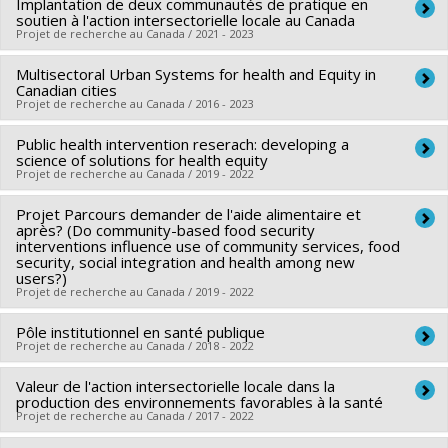
Implantation de deux communautés de pratique en
Chercheur principal :
Louise Potvin
Programmes de subvention :
soutien à l'action intersectorielle locale au Canada
PVX50399-Chaires de
Co-chercheurs :
Jennifer O'Loughlin
,
Geneviève Mercille
,
Projet de recherche au Canada / 2021 - 2023
recherche du Canada
Marie-Pierre Sylvestre
,
Rosanne Blanchet
,
Mylene Riva
,
Multisectoral Urban Systems for health and Equity in
Chercheur principal :
Angèle Bilodeau
Jenny Carabali Mosquera
Canadian cities
Co-chercheurs :
Louise Potvin
,
André-Anne Parent
Sources de financement :
Projet de recherche au Canada / 2016 - 2023
IRSC/Instituts de recherche en
Sources de financement :
CRSH/Conseil de recherches en
santé du Canada
Public health intervention reserach: developing a
Chercheur principal :
Lise Gauvin
sciences humaines du Canada
Programmes de subvention :
PVXXXXXX-(PJT) Subvention
science of solutions for health equity
Co-chercheurs :
Louise Potvin
,
Marie-France Raynault
,
Programmes de subvention :
Projet de recherche au Canada / 2019 - 2022
PV152160-Subvention
Projet
Angèle Bilodeau
,
Mélanie Henderson
,
Michèle Stanton-Jean
Connexion
Projet Parcours demander de l'aide alimentaire et
Chercheur principal :
Louise Potvin
,
Carole Lévesque
,
Tracie Ann Barnett
,
Nazeem
après? (Do community-based food security
Sources de financement :
IRSC/Instituts de recherche en
MUHAJARINE
interventions influence use of community services, food
,
Daniel Fuller
,
Meghan Winters
,
Isabelle
security, social integration and health among new
santé du Canada
Laurin
,
Patrick Morency
,
Rachel Engler-Stringer
,
Éric
users?)
Programmes de subvention :
PVXXXXXX-Prix
Projet de recherche au Canada / 2019 - 2022
Robitaille
,
Jat Sandhu
,
Nazmi Sari
,
Michael Schwandt
Sources de financement :
IRSC/Instituts de recherche en
Pôle institutionnel en santé publique
Chercheur principal :
Louise Potvin
santé du Canada
Projet de recherche au Canada / 2018 - 2022
Co-chercheurs :
Geneviève Mercille
Programmes de subvention :
PVXXXXXX-Subvention
Sources de financement :
Fondation du Grand Montréal
Valeur de l'action intersectorielle locale dans la
Chercheur principal :
Louise Potvin
d'équipe
production des environnements favorables à la santé
Programmes de subvention :
Sources de financement :
MSSS/Ministère de la Santé et des
Projet de recherche au Canada / 2017 - 2022
Services sociaux