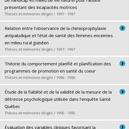
Diplôme obtenu :
M. Sc.
présentant des incapacités motrices
Lien vers le document dans Papyrus
Thèses et mémoires dirigés / 1997 - 1997
Diplômé(e) :
Rousseau, Jacqueline
Relation entre l'observance de la chimioprophylaxie
Cycle :
Doctorat
antipaludique et l'état de santé des femmes enceintes
Diplôme obtenu :
Ph. D.
en milieu rural guinéen
Lien vers le document dans Papyrus
Thèses et mémoires dirigés / 1997 - 1997
Diplômé(e) :
Diallo, Mamadou Pathé
Théorie du comportement planifié et planification des
Cycle :
Maîtrise
programmes de promotion en santé du coeur
Diplôme obtenu :
M. Sc.
Thèses et mémoires dirigés / 1996 - 1996
Lien vers le document dans Papyrus
Diplômé(e) :
Nguyen Thi, Minh Nguyet
Étude de la fiabilité et de la validité de la mesure de la
Cycle :
Doctorat
détresse psychologique utilisée dans l'enquête Santé
Diplôme obtenu :
Ph. D.
Québec
Lien vers le document dans Papyrus
Thèses et mémoires dirigés / 1995 - 1995
Diplômé(e) :
Préville, Michel
Évaluation des variables cliniques favorisant la