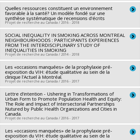
Services sociaux
Programmes de subvention :
Quelles ressources constituent un environnement
Chercheur principal :
Elham Emami
favorable à la santé? Un modèle fondé sur une
Co-chercheurs :
Louise Potvin
,
Marie-Pierre Bousquet
,
synthèse systématique de recensions d'écrits
Projet de recherche au Canada / 2016 - 2018
Félix Girard
,
Christopher Bedos
,
Anne Adina Andermann
,
Susan Kathleen Law
,
Yves Couturier
,
Christine Loignon
,
SOCIAL INEQUALITY IN SMOKING ACROSS MONTREAL
Chercheur principal :
Louise Potvin
Mary Ellen Macdonald
NEIGHBOURHOODS : PARTICIPANTS EXPERIENCES
,
Maryam Sharifzadeh-Amin
,
Vivian
Co-chercheurs :
Lise Gauvin
,
Marie-France Raynault
,
Angèle
FROM THE INTERDISCIPLINARY STUDY OF
RAMSDEN
,
Christopher Fletcher
,
Aimée Brennan Dawson
INEQUALITIES IN SMOKING
Bilodeau
Projet de recherche au Canada / 2014 - 2018
Sources de financement :
IRSC/Instituts de recherche en
Sources de financement :
IRSC/Instituts de recherche en
santé du Canada
santé du Canada
Les «occasions manquées» de la prophylaxie pré-
Chercheur principal :
Katherine Frohlich
Programmes de subvention :
PVXXXXXX-Subventions pour
exposition du VIH: étude qualitative au sein de la
Programmes de subvention :
PVX90256-Subvention sur la
Co-chercheurs :
Louise Potvin
,
Yan Kestens
,
Julie Vallée
,
clinique l'Actuel à Montréal.
réunion, planification et dissémination
Projet de recherche au Canada / 2016 - 2017
synthèse des connaissances
Jeffrey Masuda
Sources de financement :
IRSC/Instituts de recherche en
Lettre d'intention - Ushering in Transformations of
Chercheur principal :
Louise Potvin
santé du Canada
Urban Form to Promote Population Health and Equity:
Sources de financement :
Ministère Économie et Innovation ,
The Role and Impact of Intersectorial Partnerships
Programmes de subvention :
PVXX5647-(MOP) Subvention
Nutured by Public Health Organizations and Cities in
MITACS Inc.
Canada.
de fonctionnement incluant les subventions de
Programmes de subvention :
PVXXXXXX-Prog. soutien rech
Projet de recherche au Canada / 2016 - 2017
fonctionnement programmatiques (général)
(PSR v1B): Soutien à des projets rech. (Mitacs) , PVXXXXXX-
Les «occasions manquées» de la prophylaxie pré-
Chercheur principal :
Lise Gauvin
Stage Élévation Québec - MITACS
exposition du VIH: étude qualitative au sein de la
Co-chercheurs :
Louise Potvin
,
Marie-France Raynault
,