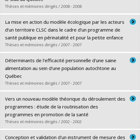
Lien vers le document dans Papyrus
Thèses et mémoires dirigés / 2008 - 2008
Diplômé(e) :
Laperrière, Hélène
La mise en action du modèle écologique par les acteurs
Cycle :
Doctorat
d'un territoire CLSC dans le cadre d'un programme de
Diplôme obtenu :
Ph. D.
santé publique en périnatalité et pour la petite enfance
Lien vers le document dans Papyrus
Thèses et mémoires dirigés / 2007 - 2007
Diplômé(e) :
Mendell, Anika
Déterminants de l'efficacité personnelle d'une saine
Cycle :
Maîtrise
alimentation au sein d'une population autochtone au
Diplôme obtenu :
M. Sc.
Québec
Lien vers le document dans Papyrus
Thèses et mémoires dirigés / 2007 - 2007
Diplômé(e) :
Mercille, Geneviève
Vers un nouveau modèle théorique du déroulement des
Cycle :
Maîtrise
programmes : étude de la routinisation des
Diplôme obtenu :
M. Sc.
programmes en promotion de la santé
Lien vers le document dans Papyrus
Thèses et mémoires dirigés / 2002 - 2002
Diplômé(e) :
Pluye, Pierre
Conception et validation d'un instrument de mesure des