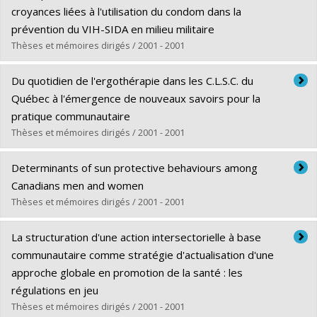
Cycle :
Doctorat
croyances liées à l'utilisation du condom dans la
Diplôme obtenu :
Ph. D.
prévention du VIH-SIDA en milieu militaire
Lien vers le document dans Papyrus
Thèses et mémoires dirigés / 2001 - 2001
Diplômé(e) :
Rbaï, Mohammed
Du quotidien de l'ergothérapie dans les C.L.S.C. du
Cycle :
Maîtrise
Québec à l'émergence de nouveaux savoirs pour la
Diplôme obtenu :
M. Sc.
pratique communautaire
Lien vers le document dans Papyrus
Thèses et mémoires dirigés / 2001 - 2001
Diplômé(e) :
Hébert, Michèle
Determinants of sun protective behaviours among
Cycle :
Doctorat
Canadians men and women
Diplôme obtenu :
Ph. D.
Thèses et mémoires dirigés / 2001 - 2001
Lien vers le document dans Papyrus
Diplômé(e) :
Chauvette, Amelia
La structuration d'une action intersectorielle à base
Cycle :
Maîtrise
communautaire comme stratégie d'actualisation d'une
Diplôme obtenu :
M. Sc.
approche globale en promotion de la santé : les
Lien vers le document dans Papyrus
régulations en jeu
Thèses et mémoires dirigés / 2001 - 2001