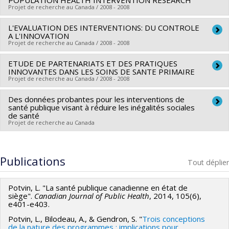
POPULATION HEALTH INTERVENTION RESEARCH
Louise Potvin
Projet de recherche au Canada / 2008 - 2008
Analyse des systèmes de mesures de la qualité des soins
L'EVALUATION DES INTERVENTIONS: DU CONTROLE
Chercheur principal :
Louise Potvin
A L'INNOVATION
infirmiers dans 6 pays de la francophonie et proposition
Projet de recherche au Canada / 2008 - 2008
d'indicateurs de mesure de la performance des soins
infirmiers
ETUDE DE PARTENARIATS ET DES PRATIQUES
Chercheur principal :
Louise Potvin
INNOVANTES DANS LES SOINS DE SANTE PRIMAIRE
Projet de recherche au Canada / 2008 - 2008
Des données probantes pour les interventions de
Chercheur principal :
Louise Potvin
santé publique visant à réduire les inégalités sociales
de santé
Projet de recherche au Canada
Chercheur principal :
Louise Potvin
Co-chercheurs :
Marie-France Raynault
,
Yan Kestens
Publications
Tout déplier
Potvin, L. "La santé publique canadienne en état de
siège".
Canadian Journal of Public Health
, 2014, 105(6),
e401-e403.
Potvin, L., Bilodeau, A., & Gendron, S. "
Trois conceptions
de la nature des programmes : implications pour