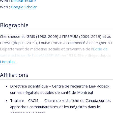
Web :
ResearchGate
Web :
Google Scholar
Biographie
Chercheuse au GRIS (1988-2009) à l’IRSPUM (2009-2019) et au
CReSP (depuis 2019), Louise Potvin a commencé à enseigner au
Département de médecine sociale et préventive de l'
École de
santé publique de l’UdeM (ESPUM)
en 1988. Elle y dirige, depuis
2012, la Chaire de recherche du Canada sur les approches
Lire plus…
communautaires et les inégalités dans le domaine de la santé.
Affiliations
De 2004 à 2016, elle a été directrice scientifique du Centre de
recherche Léa-Roback sur les inégalités sociales de santé de
Directrice scientifique –
Centre de recherche Léa-Roback
Montréal, en plus d'être rédactrice scientifique de la
Revue
sur les inégalités sociales de santé de Montréal
canadienne de santé publique,
de l'Association canadienne de
santé publique de 2013 à 2023. Elle est directrice scientifique
Titulaire –
CACIS — Chaire de recherche du Canada sur les
fondatrice du CReSP depuis 2019.
approches communautaires et les inégalités dans le