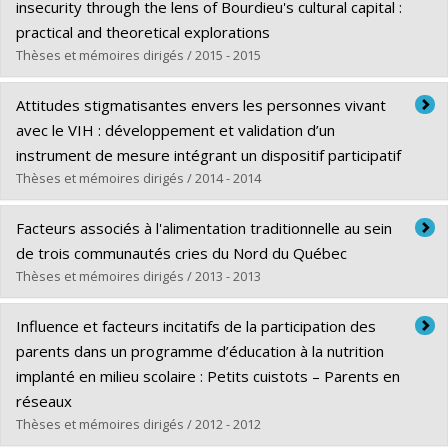
Cycle :
Maîtrise
insecurity through the lens of Bourdieu's cultural capital :
Diplôme obtenu :
M. Sc.
practical and theoretical explorations
Lien vers le document dans Papyrus
Thèses et mémoires dirigés / 2015 - 2015
Diplômé(e) :
Gough, Margot
Attitudes stigmatisantes envers les personnes vivant
Cycle :
Maîtrise
avec le VIH : développement et validation d’un
Diplôme obtenu :
M. Sc.
instrument de mesure intégrant un dispositif participatif
Lien vers le document dans Papyrus
Thèses et mémoires dirigés / 2014 - 2014
Diplômé(e) :
Beaulieu, Marianne
Facteurs associés à l'alimentation traditionnelle au sein
Cycle :
Doctorat
de trois communautés cries du Nord du Québec
Diplôme obtenu :
Ph. D.
Thèses et mémoires dirigés / 2013 - 2013
Lien vers le document dans Papyrus
Diplômé(e) :
Laberge Gaudin, Véronique
Influence et facteurs incitatifs de la participation des
Cycle :
Maîtrise
parents dans un programme d’éducation à la nutrition
Diplôme obtenu :
M. Sc.
implanté en milieu scolaire : Petits cuistots – Parents en
Lien vers le document dans Papyrus
réseaux
Thèses et mémoires dirigés / 2012 - 2012