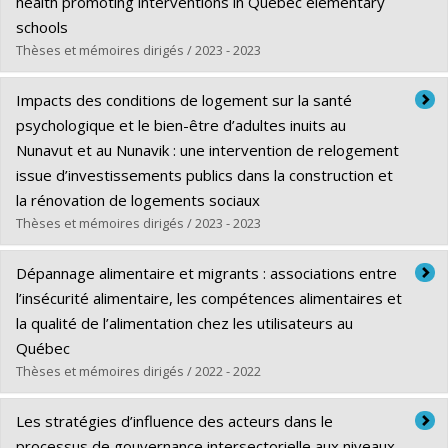
health promoting interventions in Québec elementary
Diplôme obtenu :
Ph. D.
schools
Lien vers le document dans Papyrus
Thèses et mémoires dirigés / 2023 - 2023
Diplômé(e) :
Kalubi-Lukusa, Jodi Cécile
Impacts des conditions de logement sur la santé
Cycle :
Doctorat
psychologique et le bien-être d’adultes inuits au
Diplôme obtenu :
Ph. D.
Nunavut et au Nunavik : une intervention de relogement
Lien vers le document dans Papyrus
issue d’investissements publics dans la construction et
la rénovation de logements sociaux
Thèses et mémoires dirigés / 2023 - 2023
Diplômé(e) :
Perreault, Karine
Dépannage alimentaire et migrants : associations entre
Cycle :
Doctorat
l’insécurité alimentaire, les compétences alimentaires et
Diplôme obtenu :
Ph. D.
la qualité de l’alimentation chez les utilisateurs au
Lien vers le document dans Papyrus
Québec
Thèses et mémoires dirigés / 2022 - 2022
Diplômé(e) :
Bonin, Sarah
Les stratégies d’influence des acteurs dans le
Cycle :
Maîtrise
processus de gouvernance intersectorielle aux niveaux