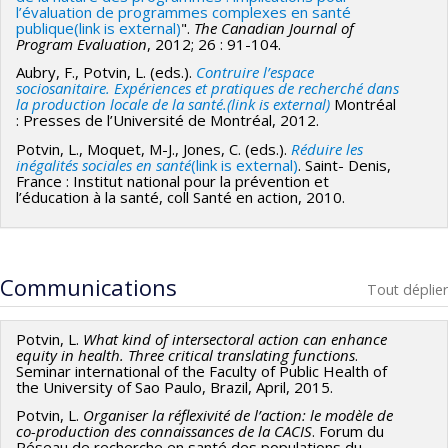
l’évaluation de programmes complexes en santé
publique(link is external)
".
The Canadian Journal of
Program Evaluation
, 2012; 26 : 91-104.
Aubry, F., Potvin, L. (eds.).
Contruire l’espace
sociosanitaire. Expériences et pratiques de recherché dans
la production locale de la santé.(link is external)
Montréal
: Presses de l’Université de Montréal, 2012.
Potvin, L., Moquet, M-J., Jones, C. (eds.).
Réduire les
inégalités sociales en santé
(link is external)
. Saint- Denis,
France : Institut national pour la prévention et
l’éducation à la santé, coll Santé en action, 2010.
Communications
Tout déplier
Potvin, L.
What kind of intersectoral action can enhance
equity in health. Three critical translating functions
.
Seminar international of the Faculty of Public Health of
the University of Sao Paulo, Brazil, April, 2015.
Potvin, L.
Organiser la réflexivité de l’action: le modèle de
co-production des connaissances de la CACIS
. Forum du
Réseau de recherche en santé des populations du