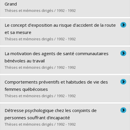
Diplôme obtenu :
M. Sc.
Grand
Lien vers le document dans Papyrus
Thèses et mémoires dirigés / 1992 - 1992
Diplômé(e) :
Aubin, Jacinthe
Le concept d'exposition au risque d'accident de la route
Cycle :
Maîtrise
et sa mesure
Diplôme obtenu :
M. Sc.
Thèses et mémoires dirigés / 1992 - 1992
Lien vers le document dans Papyrus
Diplômé(e) :
Loiselle, Jacynthe
La motivation des agents de santé communautaires
Cycle :
Maîtrise
bénévoles au travail
Diplôme obtenu :
M. Sc.
Thèses et mémoires dirigés / 1992 - 1992
Lien vers le document dans Papyrus
Diplômé(e) :
Soude, Théodore Kossi
Comportements préventifs et habitudes de vie des
Cycle :
Maîtrise
femmes québécoises
Diplôme obtenu :
M. Sc.
Thèses et mémoires dirigés / 1992 - 1992
Lien vers le document dans Papyrus
Diplômé(e) :
Goggin, Patricia
Détresse psychologique chez les conjoints de
Cycle :
Maîtrise
personnes souffrant d'incapacité
Diplôme obtenu :
M. Sc.
Thèses et mémoires dirigés / 1992 - 1992