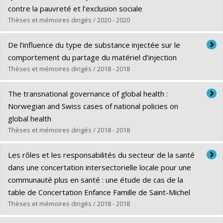
Diplôme obtenu :
Ph. D.
contre la pauvreté et l’exclusion sociale
Lien vers le document dans Papyrus
Thèses et mémoires dirigés / 2020 - 2020
Diplômé(e) :
Pillet, Amandine
De l’influence du type de substance injectée sur le
Cycle :
Maîtrise
comportement du partage du matériel d’injection
Diplôme obtenu :
M. Sc.
Thèses et mémoires dirigés / 2018 - 2018
Lien vers le document dans Papyrus
Diplômé(e) :
Caron, Jean-Bruno
The transnational governance of global health :
Cycle :
Maîtrise
Norwegian and Swiss cases of national policies on
Diplôme obtenu :
M. Sc.
global health
Lien vers le document dans Papyrus
Thèses et mémoires dirigés / 2018 - 2018
Diplômé(e) :
Jones, Catherine M.
Les rôles et les responsabilités du secteur de la santé
Cycle :
Doctorat
dans une concertation intersectorielle locale pour une
Diplôme obtenu :
Ph. D.
communauté plus en santé : une étude de cas de la
Lien vers le document dans Papyrus
table de Concertation Enfance Famille de Saint-Michel
Thèses et mémoires dirigés / 2018 - 2018