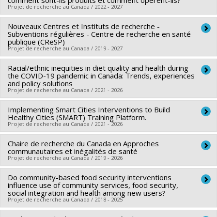
comment sont-ils produits et comment opèrent-ils?
Co-chercheurs :
Louise Potvin
,
Angèle Bilodeau
,
Rodney
Sources de financement :
Projet de recherche au Canada / 2022 - 2027
SPIIE/Secrétariat des
Knight
,
Stéphane Grenier
,
Sebastien Savard
,
Michel
programmes interorganismes à l’intention des
Nouveaux Centres et Instituts de recherche -
Chercheur principal :
Louise Potvin
Perreault
,
Maxime Blanchette
,
Lara Maillet
,
Guillaume
établissements
Subventions régulières - Centre de recherche en santé
Co-chercheurs :
Angèle Bilodeau
,
André-Anne Parent
,
Denis
Tremblay
publique (CReSP)
,
Shelley-Rose Hyppolite
Programmes de subvention :
PVXXXXXX-Chaire d'excellence
Projet de recherche au Canada / 2019 - 2027
Bourque
,
Caroline Adam
Sources de financement :
CRSH/Conseil de recherches en
en recherche du Canada
Sources de financement :
CRSH/Conseil de recherches en
sciences humaines du Canada
Racial/ethnic inequities in diet quality and health during
Chercheur principal :
Louise Potvin
sciences humaines du Canada
the COVID-19 pandemic in Canada: Trends, experiences
Programmes de subvention :
PVX99097-Subvention de
Co-chercheurs :
Alain Marchand
,
Hélène Carabin
and policy solutions
Programmes de subvention :
PVXXXXXX-Subvention Savoir
développement de partenariat
Projet de recherche au Canada / 2021 - 2026
Sources de financement :
FRQS/Fonds de recherche du
Québec - Santé (FRSQ)
Implementing Smart Cities Interventions to Build
Chercheur principal :
Rosanne Blanchet
Programmes de subvention :
Healthy Cities (SMART) Training Platform.
PVXXXXXX-Subvention de
Co-chercheurs :
Louise Potvin
,
Benoît Lamarche
,
David
Projet de recherche au Canada / 2021 - 2026
centres de recherche
Hammond
,
Lana Vanderlee
,
Dana Olstad
,
Tanvir
Chaire de recherche du Canada en Approches
Chercheur principal :
David Ma
Chowdhury
,
Kim Raine
communautaires et inégalités de santé
Co-chercheurs :
Louise Potvin
,
Jian-Yun Nie
Sources de financement :
Projet de recherche au Canada / 2019 - 2026
IRSC/Instituts de recherche en
Sources de financement :
IRSC/Instituts de recherche en
santé du Canada
Do community-based food security interventions
Chercheur principal :
Louise Potvin
santé du Canada
Programmes de subvention :
PVXXXXXX-Subvention de
influence use of community services, food security,
Sources de financement :
SPIIE/Secrétariat des
Programmes de subvention :
social integration and health among new users?
PVXXXXXX-Subvention de
fonctionnement (COVID-19)
Projet de recherche au Canada / 2018 - 2025
programmes interorganismes à l’intention des
formation
établissements