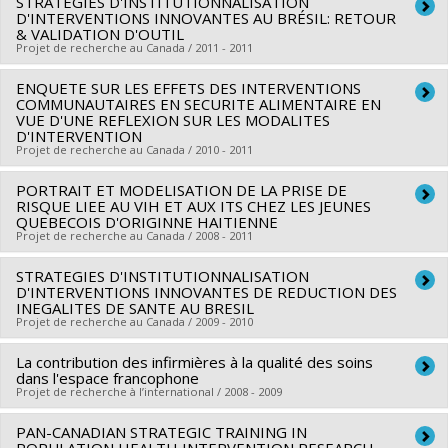
STRATÉGIES D'INSTITUTIONNALISATION
Chercheur principal :
Louise Potvin
D'INTERVENTIONS INNOVANTES AU BRÉSIL: RETOUR
Sources de financement :
Agence de santé publique du
& VALIDATION D'OUTIL
Projet de recherche au Canada / 2011 - 2011
Canada
Programmes de subvention :
ENQUETE SUR LES EFFETS DES INTERVENTIONS
COMMUNAUTAIRES EN SECURITE ALIMENTAIRE EN
VUE D'UNE REFLEXION SUR LES MODALITES
D'INTERVENTION
Projet de recherche au Canada / 2010 - 2011
PORTRAIT ET MODELISATION DE LA PRISE DE
Chercheur principal :
Louise Potvin
RISQUE LIEE AU VIH ET AUX ITS CHEZ LES JEUNES
QUEBECOIS D'ORIGINNE HAITIENNE
Projet de recherche au Canada / 2008 - 2011
STRATEGIES D'INSTITUTIONNALISATION
Chercheur principal :
Louise Potvin
D'INTERVENTIONS INNOVANTES DE REDUCTION DES
INEGALITES DE SANTE AU BRESIL
Projet de recherche au Canada / 2009 - 2010
La contribution des infirmières à la qualité des soins
Chercheur principal :
Louise Potvin
dans l'espace francophone
Projet de recherche à l’international / 2008 - 2009
PAN-CANADIAN STRATEGIC TRAINING IN
Chercheur principal :
Danielle D'Amour
,
Jean-Louis Denis
,