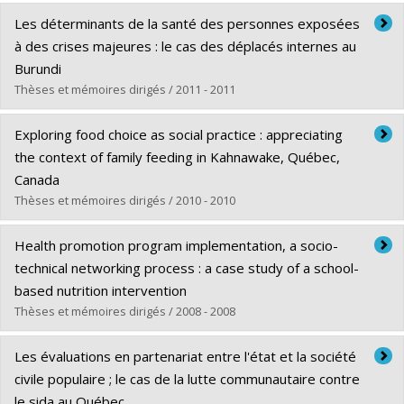
Diplômé(e) :
Diallo, Fatoumata Binta
Les déterminants de la santé des personnes exposées
Cycle :
Doctorat
à des crises majeures : le cas des déplacés internes au
Diplôme obtenu :
Ph. D.
Burundi
Lien vers le document dans Papyrus
Thèses et mémoires dirigés / 2011 - 2011
Diplômé(e) :
Hakizimana, Gabriel
Exploring food choice as social practice : appreciating
Cycle :
Doctorat
the context of family feeding in Kahnawake, Québec,
Diplôme obtenu :
Ph. D.
Canada
Lien vers le document dans Papyrus
Thèses et mémoires dirigés / 2010 - 2010
Diplômé(e) :
Delormier, Treena
Health promotion program implementation, a socio-
Cycle :
Doctorat
technical networking process : a case study of a school-
Diplôme obtenu :
Ph. D.
based nutrition intervention
Lien vers le document dans Papyrus
Thèses et mémoires dirigés / 2008 - 2008
Diplômé(e) :
Bisset, Sherri
Les évaluations en partenariat entre l'état et la société
Cycle :
Doctorat
civile populaire ; le cas de la lutte communautaire contre
Diplôme obtenu :
Ph. D.
le sida au Québec