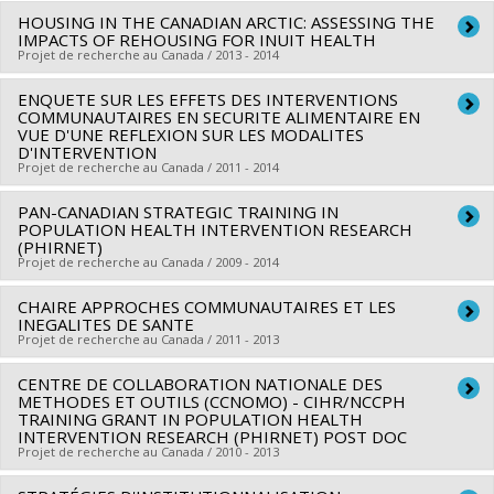
HOUSING IN THE CANADIAN ARCTIC: ASSESSING THE
Chercheur principal :
Louise Potvin
IMPACTS OF REHOUSING FOR INUIT HEALTH
Sources de financement :
Agence de santé publique du
Projet de recherche au Canada / 2013 - 2014
Canada
ENQUETE SUR LES EFFETS DES INTERVENTIONS
Chercheur principal :
Mylene Riva
Programmes de subvention :
COMMUNAUTAIRES EN SECURITE ALIMENTAIRE EN
Co-chercheurs :
Louise Potvin
VUE D'UNE REFLEXION SUR LES MODALITES
D'INTERVENTION
Sources de financement :
IRSC/Instituts de recherche en
Projet de recherche au Canada / 2011 - 2014
santé du Canada
Programmes de subvention :
PAN-CANADIAN STRATEGIC TRAINING IN
Chercheur principal :
Louise Potvin
POPULATION HEALTH INTERVENTION RESEARCH
Co-chercheurs :
Sherri Lynn Bisset
,
Gilles Sénécal
,
Angele
(PHIRNET)
Projet de recherche au Canada / 2009 - 2014
Bilodeau
Sources de financement :
IRSC/Instituts de recherche en
CHAIRE APPROCHES COMMUNAUTAIRES ET LES
Chercheur principal :
Louise Potvin
santé du Canada
INEGALITES DE SANTE
Projet de recherche au Canada / 2011 - 2013
Programmes de subvention :
PVXXXXXX-(GIR) Initiative de
recherche interventionnelle en santé des populations
CENTRE DE COLLABORATION NATIONALE DES
Chercheur principal :
Louise Potvin
METHODES ET OUTILS (CCNOMO) - CIHR/NCCPH
Sources de financement :
Montréal/Agence de la santé et
TRAINING GRANT IN POPULATION HEALTH
INTERVENTION RESEARCH (PHIRNET) POST DOC
des services sociaux de Montréal
Projet de recherche au Canada / 2010 - 2013
Programmes de subvention :