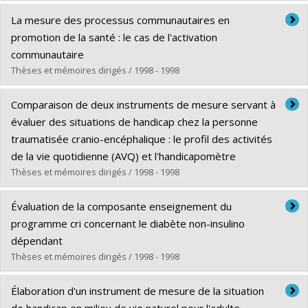
Diplômé(e) :
Soubhi, Hassan
La mesure des processus communautaires en
Cycle :
Doctorat
promotion de la santé : le cas de l'activation
Diplôme obtenu :
Ph. D.
communautaire
Lien vers le document dans Papyrus
Thèses et mémoires dirigés / 1998 - 1998
Diplômé(e) :
Jean-Baptiste, Dieudonné
Comparaison de deux instruments de mesure servant à
Cycle :
Maîtrise
évaluer des situations de handicap chez la personne
Diplôme obtenu :
M. Sc.
traumatisée cranio-encéphalique : le profil des activités
Lien vers le document dans Papyrus
de la vie quotidienne (AVQ) et l'handicapomètre
Thèses et mémoires dirigés / 1998 - 1998
Diplômé(e) :
Kashindi, Gabriel
Évaluation de la composante enseignement du
Cycle :
Maîtrise
programme cri concernant le diabète non-insulino
Diplôme obtenu :
M. Sc.
dépendant
Lien vers le document dans Papyrus
Thèses et mémoires dirigés / 1998 - 1998
Diplômé(e) :
Schaefer, Carmen
Élaboration d'un instrument de mesure de la situation
Cycle :
Maîtrise
de handicap en milieu de vie naturel pour l'adulte