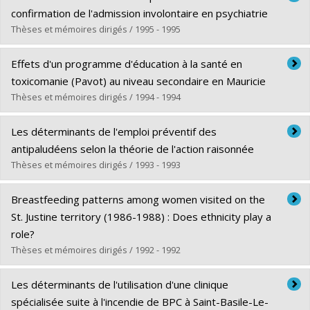
Cycle :
Doctorat
confirmation de l'admission involontaire en psychiatrie
Diplôme obtenu :
Ph. D.
Thèses et mémoires dirigés / 1995 - 1995
Lien vers le document dans Papyrus
Diplômé(e) :
Moamaï, Javad
Effets d'un programme d'éducation à la santé en
Cycle :
Maîtrise
toxicomanie (Pavot) au niveau secondaire en Mauricie
Diplôme obtenu :
M. Sc.
Thèses et mémoires dirigés / 1994 - 1994
Lien vers le document dans Papyrus
Diplômé(e) :
Ross, Christine
Les déterminants de l'emploi préventif des
Cycle :
Maîtrise
antipaludéens selon la théorie de l'action raisonnée
Diplôme obtenu :
M. Sc.
Thèses et mémoires dirigés / 1993 - 1993
Lien vers le document dans Papyrus
Diplômé(e) :
Milord, François
Breastfeeding patterns among women visited on the
Cycle :
Maîtrise
St. Justine territory (1986-1988) : Does ethnicity play a
Diplôme obtenu :
M. Sc.
role?
Lien vers le document dans Papyrus
Thèses et mémoires dirigés / 1992 - 1992
Diplômé(e) :
Haider, Seema
Les déterminants de l'utilisation d'une clinique
Cycle :
Maîtrise
spécialisée suite à l'incendie de BPC à Saint-Basile-Le-