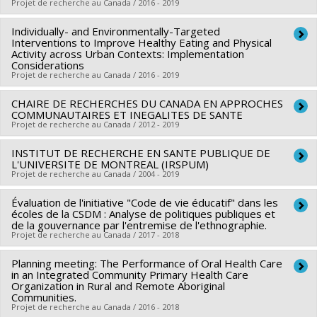
Projet de recherche au Canada / 2016 - 2019
Mylene Riva
catalyseur
Sources de financement :
IRSC/Instituts de recherche en
Individually- and Environmentally-Targeted
Chercheur principal :
Elham Emami
santé du Canada
Interventions to Improve Healthy Eating and Physical
Co-chercheurs :
Louise Potvin
,
Marie-Pierre Bousquet
,
Activity across Urban Contexts: Implementation
Programmes de subvention :
PVXXXXXX-(PJT) Subvention
Considerations
Félix Girard
,
Christopher Bedos
,
Susan Kathleen Law
,
Yves
Projet de recherche au Canada / 2016 - 2019
Projet
Couturier
,
Christine Loignon
,
Mary Ellen Macdonald
,
Vivian
RAMSDEN
CHAIRE DE RECHERCHES DU CANADA EN APPROCHES
,
Christopher Fletcher
,
Aimée Brennan Dawson
Chercheur principal :
Lise Gauvin
COMMUNAUTAIRES ET INEGALITES DE SANTE
Sources de financement :
IRSC/Instituts de recherche en
Co-chercheurs :
Louise Potvin
,
Marie-France Raynault
,
Yan
Projet de recherche au Canada / 2012 - 2019
santé du Canada
Kestens
,
Marie-Hélène Mayrand
,
Geetanjali Datta
,
INSTITUT DE RECHERCHE EN SANTE PUBLIQUE DE
Chercheur principal :
Louise Potvin
Programmes de subvention :
PVXX5647-(MOP) Subvention
Nazeem MUHAJARINE
L'UNIVERSITE DE MONTREAL (IRSPUM)
Sources de financement :
SPIIE/Secrétariat des
de fonctionnement incluant les subventions de
Sources de financement :
Projet de recherche au Canada / 2004 - 2019
IRSC/Instituts de recherche en
programmes interorganismes à l’intention des
fonctionnement programmatiques (général)
santé du Canada
Évaluation de l'initiative "Code de vie éducatif" dans les
Chercheur principal :
Lucie Richard
,
Louise Potvin
établissements
Programmes de subvention :
PVXXXXXX-(PJT) Subvention
écoles de la CSDM : Analyse de politiques publiques et
Sources de financement :
FRQS/Fonds de recherche du
Programmes de subvention :
de la gouvernance par l'entremise de l'ethnographie.
PVX50399-Chaires de
Projet
Projet de recherche au Canada / 2017 - 2018
Québec - Santé (FRSQ)
recherche du Canada
Programmes de subvention :
PVXXXXXX-Subvention de
Planning meeting: The Performance of Oral Health Care
Chercheur principal :
Louise Potvin
groupe de recherche
in an Integrated Community Primary Health Care
Co-chercheurs :
Robert Bastien
Organization in Rural and Remote Aboriginal
Communities.
Sources de financement :
MSSS/Ministère de la Santé et des
Projet de recherche au Canada / 2016 - 2018