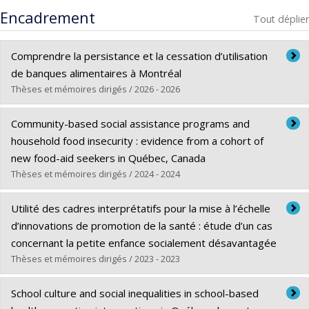
Encadrement
Tout déplier
Comprendre la persistance et la cessation d’utilisation
de banques alimentaires à Montréal
Thèses et mémoires dirigés / 2026 - 2026
Diplômé(e) :
Lesage, Annika
Community-based social assistance programs and
Cycle :
Maîtrise
household food insecurity : evidence from a cohort of
Diplôme obtenu :
M. Sc.
new food-aid seekers in Québec, Canada
Lien vers le document dans Papyrus
Thèses et mémoires dirigés / 2024 - 2024
Diplômé(e) :
Pérez Isaza, Elsury Johanna
Utilité des cadres interprétatifs pour la mise à l’échelle
Cycle :
Doctorat
d’innovations de promotion de la santé : étude d’un cas
Diplôme obtenu :
Ph. D.
concernant la petite enfance socialement désavantagée
Lien vers le document dans Papyrus
Thèses et mémoires dirigés / 2023 - 2023
Diplômé(e) :
Larouche, Annie
School culture and social inequalities in school-based
Cycle :
Doctorat