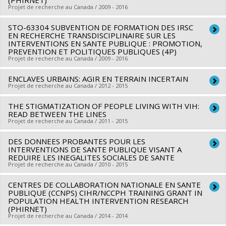
(PHIRNET)
fonctionnement programmatiques (général)
Projet de recherche au Canada / 2009 - 2016
Bouchard
,
Ruth Rose-Lizée
,
Lucie Richard
,
Marie-France Raynault
,
Jennifer O'Loughlin
,
Sources de financement :
IRSC/Instituts de recherche en
Chantal Caux
STO-63304 SUBVENTION DE FORMATION DES IRSC
Chercheur principal :
Louise Potvin
santé du Canada
Sources de financement :
EN RECHERCHE TRANSDISCIPLINAIRE SUR LES
IRSC/Instituts de recherche en
Co-chercheurs :
Angèle Bilodeau
,
Renee Lyons
,
Charles
INTERVENTIONS EN SANTE PUBLIQUE : PROMOTION,
Programmes de subvention :
PVXXXXXX-(ROH) Subvention
santé du Canada
PREVENTION ET POLITIQUES PUBLIQUES (4P)
James Frankish
,
Ivy Lynn Bourgeault
,
Jean-Anne Shoveller
,
de fonctionnement: subventions programmatiques pour
Projet de recherche au Canada / 2009 - 2016
Programmes de subvention :
Patricia Martens
,
Lois Jackson
,
James Roland Dunn
,
santé et l'équité en santé
Melanie Rock
ENCLAVES URBAINS: AGIR EN TERRAIN INCERTAIN
Chercheur principal :
Gilles Paradis
Projet de recherche au Canada / 2012 - 2015
Sources de financement :
IRSC/Instituts de recherche en
Co-chercheurs :
Louise Potvin
,
Andrée Demers
,
Lise Gauvin
santé du Canada
,
Marie-France Raynault
,
Jennifer O'Loughlin
,
Chantal Caux
,
THE STIGMATIZATION OF PEOPLE LIVING WITH VIH:
Chercheur principal :
Gilles Sénécal
READ BETWEEN THE LINES
Programmes de subvention :
Lucie Richard
Co-chercheurs :
Louise Potvin
Projet de recherche au Canada / 2011 - 2015
Sources de financement :
IRSC/Instituts de recherche en
Sources de financement :
CRSH/Conseil de recherches en
DES DONNEES PROBANTES POUR LES
Chercheur principal :
Louise Potvin
santé du Canada
sciences humaines du Canada
INTERVENTIONS DE SANTE PUBLIQUE VISANT A
Co-chercheurs :
Liviana Calzavara
Programmes de subvention :
Programmes de subvention :
REDUIRE LES INEGALITES SOCIALES DE SANTE
Projet de recherche au Canada / 2010 - 2015
Sources de financement :
IRSC/Instituts de recherche en
santé du Canada
CENTRES DE COLLABORATION NATIONALE EN SANTE
Chercheur principal :
Louise Potvin
Programmes de subvention :
PUBLIQUE (CCNPS) CIHR/NCCPH TRAINING GRANT IN
POPULATION HEALTH INTERVENTION RESEARCH
(PHIRNET)
Projet de recherche au Canada / 2014 - 2014