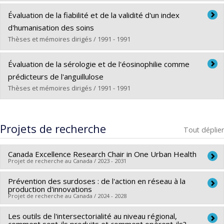
Lien vers le document dans Papyrus
Diplômé(e) :
Camirand, Jocelyne
Évaluation de la fiabilité et de la validité d'un index
Cycle :
Maîtrise
d'humanisation des soins
Diplôme obtenu :
M. Sc.
Thèses et mémoires dirigés / 1991 - 1991
Lien vers le document dans Papyrus
Diplômé(e) :
Haddad, Slim
Évaluation de la sérologie et de l'éosinophilie comme
Cycle :
Maîtrise
prédicteurs de l'anguillulose
Diplôme obtenu :
M. Sc.
Thèses et mémoires dirigés / 1991 - 1991
Lien vers le document dans Papyrus
Diplômé(e) :
Remondin, Martine
Cycle :
Maîtrise
Projets de recherche
Tout déplier
Diplôme obtenu :
M. Sc.
Lien vers le document dans Papyrus
Canada Excellence Research Chair in One Urban Health
Projet de recherche au Canada / 2023 - 2031
Prévention des surdoses : de l'action en réseau à la
Chercheur principal :
Evelyne de Leeuw
production d'innovations
Co-chercheurs :
Louise Potvin
,
Michèle Bouchard
,
Katherine
Projet de recherche au Canada / 2024 - 2028
Frohlich
,
Yan Kestens
,
Juan Torres
,
Sébastien Lord
,
Cécile
Les outils de l'intersectorialité au niveau régional,
Chercheur principal :
André-Anne Parent
Aenishaenslin
,
Evelyne Brie
,
Martin Trépanier