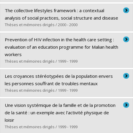
Diplômé(e) :
Deschesnes, Marthe
The collective lifestyles framework : a contextual
Cycle :
Doctorat
analysis of social practices, social structure and disease
Diplôme obtenu :
Ph. D.
Thèses et mémoires dirigés / 2000 - 2000
Lien vers le document dans Papyrus
Diplômé(e) :
Frohlich, Katherine L.
Prevention of HIV infection in the health care setting :
Cycle :
Doctorat
evaluation of an education programme for Malian health
Diplôme obtenu :
Ph. D.
workers
Lien vers le document dans Papyrus
Thèses et mémoires dirigés / 1999 - 1999
Diplômé(e) :
Dumais, Suzanne
Les croyances stéréotypées de la population envers
Cycle :
Maîtrise
les personnes souffrant de troubles mentaux
Diplôme obtenu :
M. Sc.
Thèses et mémoires dirigés / 1999 - 1999
Lien vers le document dans Papyrus
Diplômé(e) :
Lemoine, Odette
Une vision systémique de la famille et de la promotion
Cycle :
Maîtrise
de la santé : un exemple avec l'activité physique de
Diplôme obtenu :
M. Sc.
loisir
Lien vers le document dans Papyrus
Thèses et mémoires dirigés / 1999 - 1999