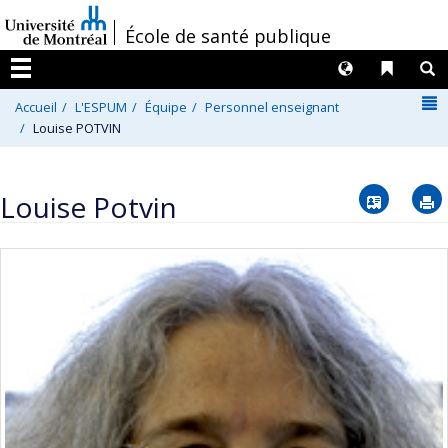
Passer
/
École de santé publique
au
contenu
Langues
Liens 
R
Menu
N
Accueil
L'ESPUM
Équipe
Personnel enseignant
Louise POTVIN
Vcard
Louise Potvin