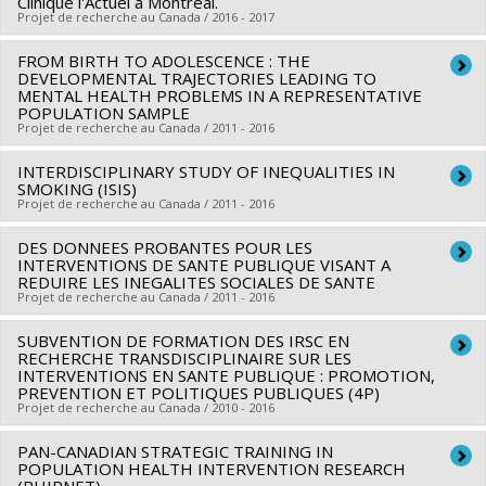
Clinique l'Actuel à Montréal.
Projet de recherche au Canada / 2016 - 2017
Angèle Bilodeau
,
Yan Kestens
,
Patrick Morency
,
Michèle
Stanton-Jean
,
Marie-Soleil Cloutier
,
Tracie Ann Barnett
FROM BIRTH TO ADOLESCENCE : THE
Chercheur principal :
Louise Potvin
Sources de financement :
DEVELOPMENTAL TRAJECTORIES LEADING TO
IRSC/Instituts de recherche en
MENTAL HEALTH PROBLEMS IN A REPRESENTATIVE
santé du Canada
POPULATION SAMPLE
Projet de recherche au Canada / 2011 - 2016
Programmes de subvention :
INTERDISCIPLINARY STUDY OF INEQUALITIES IN
Chercheur principal :
Sylvana Côté
SMOKING (ISIS)
Co-chercheurs :
Louise Potvin
,
Richard Ernest Tremblay
,
Projet de recherche au Canada / 2011 - 2016
René Carbonneau
,
Frank Vitaro
,
Jean Séguin
,
Benoît Mâsse
DES DONNEES PROBANTES POUR LES
Chercheur principal :
Katherine Frohlich
,
Gustavo Turecki
,
Tomas Paus
,
Rose Marie Mara
INTERVENTIONS DE SANTE PUBLIQUE VISANT A
Co-chercheurs :
Louise Potvin
,
Clément Dassa
,
Mark Daniel
Brendgen
REDUIRE LES INEGALITES SOCIALES DE SANTE
,
Michel Boivin
Projet de recherche au Canada / 2011 - 2016
,
Yan Kestens
,
Jennifer O'Loughlin
,
Geetanjali Datta
,
Paul
Sources de financement :
IRSC/Instituts de recherche en
Bernard
,
Antoine Rode
,
Thomas Abel
,
Bernard-Simon
santé du Canada
SUBVENTION DE FORMATION DES IRSC EN
Chercheur principal :
Louise Potvin
Leclerc
RECHERCHE TRANSDISCIPLINAIRE SUR LES
Programmes de subvention :
PVXX5647-(MOP) Subvention
Co-chercheurs :
Alain Noël
,
Deena White
,
Lise Gauvin
,
Lucie
INTERVENTIONS EN SANTE PUBLIQUE : PROMOTION,
Sources de financement :
IRSC/Instituts de recherche en
de fonctionnement incluant les subventions de
PREVENTION ET POLITIQUES PUBLIQUES (4P)
Richard
,
Marie-France Raynault
,
Angèle Bilodeau
,
Sylvana
Projet de recherche au Canada / 2010 - 2016
santé du Canada
fonctionnement programmatiques (général)
Côté
,
Yan Kestens
,
Audrey Smargiassi
,
Isabelle Laurin
,
Programmes de subvention :
PVXX5647-(MOP) Subvention
Patrick Morency
PAN-CANADIAN STRATEGIC TRAINING IN
,
Geetanjali Datta
,
Sherri Lynn Bisset
,
Chercheur principal :
Gilles Paradis
de fonctionnement incluant les subventions de
POPULATION HEALTH INTERVENTION RESEARCH
Michèle Stanton-Jean
,
Denis Bourque
,
Gilles Sénécal
,
Camil
Co-chercheurs :
Louise Potvin
,
Andrée Demers
,
Lise Gauvin