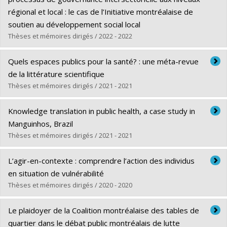
Diplôme obtenu :
M. Sc.
régional et local : le cas de l’Initiative montréalaise de
Lien vers le document dans Papyrus
soutien au développement social local
Thèses et mémoires dirigés / 2022 - 2022
Diplômé(e) :
Borvil, Achille Dadly
Quels espaces publics pour la santé? : une méta-revue
Cycle :
Doctorat
de la littérature scientifique
Diplôme obtenu :
Ph. D.
Thèses et mémoires dirigés / 2021 - 2021
Lien vers le document dans Papyrus
Diplômé(e) :
Braën, Caroline
Knowledge translation in public health, a case study in
Cycle :
Maîtrise
Manguinhos, Brazil
Diplôme obtenu :
M. Sc.
Thèses et mémoires dirigés / 2021 - 2021
Lien vers le document dans Papyrus
Diplômé(e) :
da Silva Miranda, Érica
L’agir-en-contexte : comprendre l’action des individus
Cycle :
Doctorat
en situation de vulnérabilité
Diplôme obtenu :
Ph. D.
Thèses et mémoires dirigés / 2020 - 2020
Lien vers le document dans Papyrus
Diplômé(e) :
Adam, Caroline
Le plaidoyer de la Coalition montréalaise des tables de
Cycle :
Doctorat
quartier dans le débat public montréalais de lutte