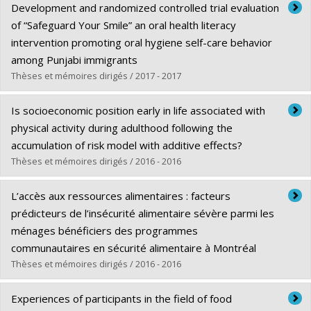
Diplômé(e) :
Demesier, Katia
Development and randomized controlled trial evaluation
Cycle :
Maîtrise
of “Safeguard Your Smile” an oral health literacy
Diplôme obtenu :
M. Sc.
intervention promoting oral hygiene self-care behavior
Lien vers le document dans Papyrus
among Punjabi immigrants
Thèses et mémoires dirigés / 2017 - 2017
Diplômé(e) :
Kaur, Navdeep
Is socioeconomic position early in life associated with
Cycle :
Doctorat
physical activity during adulthood following the
Diplôme obtenu :
Ph. D.
accumulation of risk model with additive effects?
Lien vers le document dans Papyrus
Thèses et mémoires dirigés / 2016 - 2016
Diplômé(e) :
Juneau, Carl-Etienne
L’accès aux ressources alimentaires : facteurs
Cycle :
Doctorat
prédicteurs de l’insécurité alimentaire sévère parmi les
Diplôme obtenu :
Ph. D.
ménages bénéficiers des programmes
Lien vers le document dans Papyrus
communautaires en sécurité alimentaire à Montréal
Thèses et mémoires dirigés / 2016 - 2016
Diplômé(e) :
Pérez Isaza, Elsury Johanna
Experiences of participants in the field of food