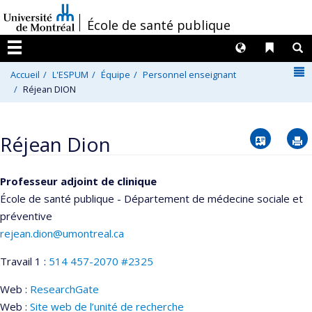
Passer
/
École de santé publique
au
contenu
Langues
Liens 
R
Menu
N
Accueil
L'ESPUM
Équipe
Personnel enseignant
Réjean DION
Vcard
Réjean Dion
Professeur adjoint de clinique
École de santé publique - Département de médecine sociale et
préventive
rejean.dion@umontreal.ca
Travail 1 :
514 457-2070 #2325
Web :
ResearchGate
Web :
Site web de l’unité de recherche