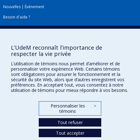
Nouvelles
|
Événement
Besoin d'aide ?
Plan du site
|
Accessibilité
Signaler une erreur
L’UdeM reconnaît l’importance de
respecter la vie privée
Boîte à outils
L’utilisation de témoins nous permet d’améliorer et de
personnaliser votre expérience Web. Certains témoins
Téléchargez les logos de l'ESPUM
sont obligatoires pour assurer le fonctionnement et la
sécurité du site Web, alors que d’autres enregistrent vos
préférences. En acceptant tout, vous consentez à notre
utilisation de témoins pour mieux répondre à vos besoins.
Personnaliser les
>
témoins
Tout refuser
Tout accepter
Confidentialité