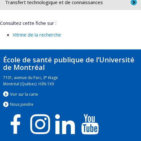
Collège des médecins du Québec
Transfert technologique et de connaissances
Association Épiter
Formation continue en épidémiologie, biostatistique et
Consultez cette fiche sur :
informatique appliquées
Vitrine de la recherche
Surveillance
Bulletin STATLABO
École de santé publique de l’Université
de Montréal
e
7101, avenue du Parc, 3
étage
Montréal (Québec) H3N 1X9
Voir sur la carte
Nous jo
i
ndre