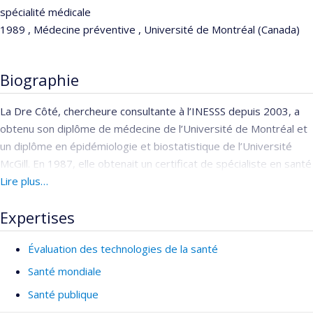
spécialité médicale
1989 , Médecine préventive , Université de Montréal (Canada)
Biographie
La Dre Côté, chercheure consultante à l’INESSS depuis 2003, a
obtenu son diplôme de médecine de l’Université de Montréal et
un diplôme en épidémiologie et biostatistique de l’Université
McGill. En 1987, elle obtenait un certificat de spécialiste en santé
communautaire du Collège royal des médecins du Canad, suivi
Lire plus…
d’un diplôme en administration internationale de l’École
Expertises
d’administration publique de l’Université du Québec et en 2004
de la maîtrise internationale ULYSSES en évaluation et gestion
Évaluation des technologies de la santé
des technologies de la santé (ETS).
Après quelques années de pratique en soins de première ligne,
Santé mondiale
la Dre Côté a œuvré en qualité de consultante en santé publique
Santé publique
au sein d’une équipe multidisciplinaire de soins de première ligne