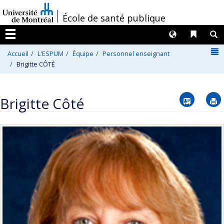
Passer
/
École de santé publique
au
contenu
Langues
Liens 
R
Menu
N
Accueil
L'ESPUM
Équipe
Personnel enseignant
Brigitte CÔTÉ
Vcard
Brigitte Côté