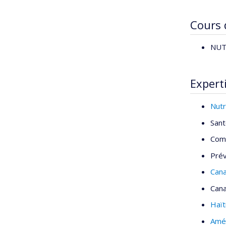
Cours
NUT6
Expert
Nutr
Sant
Comp
Prév
Can
Can
Haït
Amé