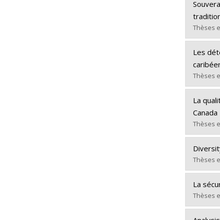
Diplômé
Lien ve
Souvera
Cycle :
traditi
Diplôm
Thèses e
Lien ve
Diplômé
Les dét
Cycle :
caribée
Diplôm
Thèses e
Lien ve
Diplômé
La quali
Cycle :
Canada
Diplôm
Thèses e
Lien ve
Diplômé
Diversit
Cycle :
Thèses e
Diplôm
Diplômé
Lien ve
La sécur
Cycle :
Thèses e
Diplôm
Diplômé
Lien ve
Analysi