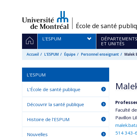
Passer
au
contenu
/
École de santé publi
Navigation
ACCUEIL
L'ESPUM
DÉPARTEMENT
principale
ET UNITÉS
Accueil
L'ESPUM
Équipe
Personnel enseignant
Malek 
L'ESPUM
Malek
L'École de santé publique
Professeu
Découvrir la santé publique
Faculté d
Pavillon L
Histoire de l'ESPUM
malek.bat
514 343-
Nouvelles