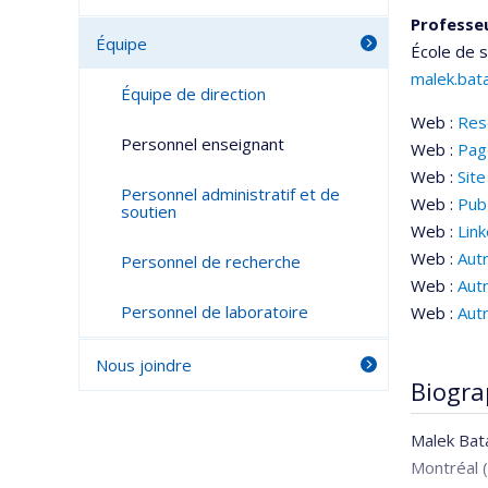
Professeu
Équipe
École de 
malek.bat
Équipe de direction
Web :
Res
Personnel enseignant
Web :
Pag
Web :
Site
Personnel administratif et de
Web :
Pu
soutien
Web :
Lin
Web :
Aut
Personnel de recherche
Web :
Aut
Personnel de laboratoire
Web :
Aut
Nous joindre
Biogra
Malek Bata
Montréal (