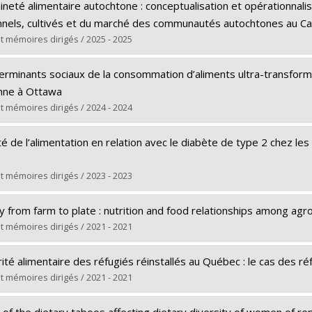
(e) :
Hardan, Louna Maria
rs le document dans Papyrus
ineté alimentaire autochtone : conceptualisation et opérationnali
Maîtrise
onnels, cultivés et du marché des communautés autochtones au C
e obtenu :
M. Sc.
t mémoires dirigés / 2025 - 2025
rs le document dans Papyrus
(e) :
Mobetty, Fabrice
erminants sociaux de la consommation d’aliments ultra-transform
Doctorat
nne à Ottawa
e obtenu :
Ph. D.
t mémoires dirigés / 2024 - 2024
rs le document dans Papyrus
(e) :
Levacher, Valérie
té de l’alimentation en relation avec le diabète de type 2 chez l
Maîtrise
e obtenu :
M. Sc.
t mémoires dirigés / 2023 - 2023
rs le document dans Papyrus
(e) :
Lafortune, Ariane
y from farm to plate : nutrition and food relationships among agr
Maîtrise
t mémoires dirigés / 2021 - 2021
e obtenu :
M. Sc.
(e) :
Deaconu, Ana Laura
rs le document dans Papyrus
ité alimentaire des réfugiés réinstallés au Québec : le cas des ré
Doctorat
t mémoires dirigés / 2021 - 2021
e obtenu :
Ph. D.
(e) :
Chevrier, Joanie
rs le document dans Papyrus
s of the dietary taboos affecting dietary diversity of women of r