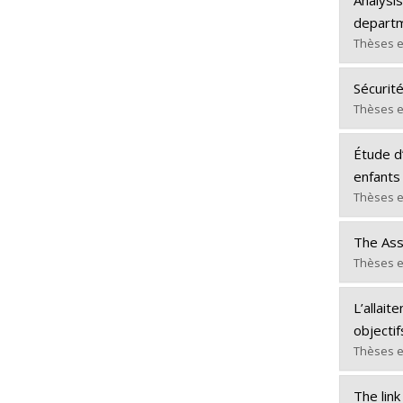
Cycle :
departm
Diplôm
Thèses e
Lien ve
Diplômé
Sécurit
Cycle :
Thèses e
Diplôm
Diplômé
Lien ve
Étude d
Cycle :
enfants
Diplôm
Thèses e
Lien ve
Diplômé
The Ass
Cycle :
Thèses e
Diplôm
Diplômé
Lien ve
L’allait
Cycle :
objectif
Diplôm
Thèses e
Lien ve
Diplômé
The link