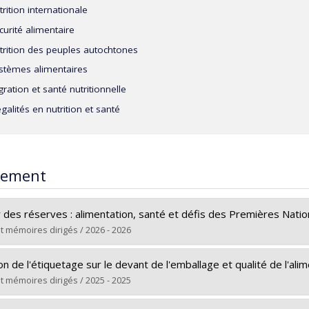
trition internationale
curité alimentaire
trition des peuples autochtones
stèmes alimentaires
gration et santé nutritionnelle
égalités en nutrition et santé
rement
 des réserves : alimentation, santé et défis des Premières Nati
t mémoires dirigés / 2026 - 2026
(e) :
Sebai, Ines
ion de l'étiquetage sur le devant de l'emballage et qualité de l'al
Doctorat
t mémoires dirigés / 2025 - 2025
e obtenu :
Ph. D.