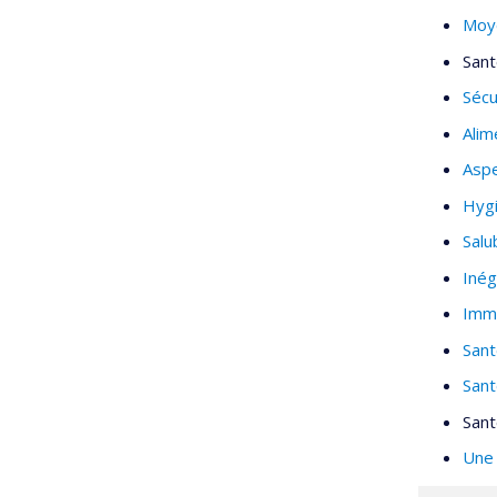
Moy
Sant
Sécu
Alim
Aspe
Hygi
Salu
Inég
Imm
Sant
Sant
Sant
Une 