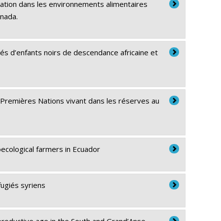
sation dans les environnements alimentaires
anada.
és d’enfants noirs de descendance africaine et
es Premières Nations vivant dans les réserves au
oecological farmers in Ecuador
fugiés syriens
eproductive age in the South and Grand’Anse