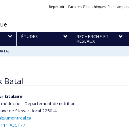
Liens
Répertoire
Facultés
Bibliothèques
Plan campus
externes
que
S
ÉTUDES
RECHERCHE ET
RÉSEAUX
BATAL
 Batal
r titulaire
e médecine - Département de nutrition
iliane de Stewart
local 2250-4
al@umontreal.ca
6111 #35177