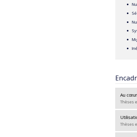
Nu
Sé
Nu
Sy
Mi
In
Encad
Au cœur
Thèses e
Diplômé
Utilisat
Cycle :
Thèses e
Diplôm