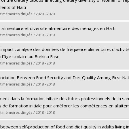
Maîtrise
ents of Haiti
e obtenu :
M. Sc.
t mémoires dirigés / 2020 - 2020
rs le document dans Papyrus
(e) :
Arasimowicz, Sabrina
é alimentaire et diversité alimentaire des ménages en Haïti
Maîtrise
t mémoires dirigés / 2019 - 2019
e obtenu :
M. Sc.
(e) :
Sebai, Ines
rs le document dans Papyrus
’impact : analyse des données de fréquence alimentaire, d’activit
Maîtrise
 d’âge scolaire au Burkina Faso
e obtenu :
M. Sc.
t mémoires dirigés / 2018 - 2018
rs le document dans Papyrus
(e) :
Khachab, Zeina
ociation Between Food Security and Diet Quality Among First Na
Maîtrise
t mémoires dirigés / 2018 - 2018
e obtenu :
M. Sc.
(e) :
Steinhouse, Lara
rs le document dans Papyrus
ement dans la formation initiale des futurs professionnels de la s
Maîtrise
s de formation initiale pour améliorer les compétences en allaite
e obtenu :
M. Sc.
t mémoires dirigés / 2018 - 2018
rs le document dans Papyrus
(e) :
Traore, Myrtha B.
 between self-production of food and diet quality in adults living i