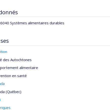
 donnés
040 Systèmes alimentaires durables
ises
ition
é des Autochtones
ortement alimentaire
ention en santé
ada
ada (Québec)
i
riques