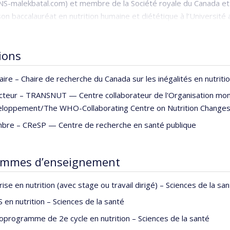
S-malekbatal.com) et membre de la Société royale du Canada et d
on baccalauréat en nutrition humaine et diététique à l’Université
 la même université. Il a ensuite fait des études doctorales en nut
nq ans à l’Université américaine de Beyrouth puis pendant cinq aut
tions
 2013. Ses recherches portent sur les
déterminants environnemen
es et leurs relations avec la santé des individus et de l’écosystè
laire –
Chaire de recherche du Canada sur les inégalités en nutriti
 Nations au Canada.
cteur –
TRANSNUT — Centre collaborateur de l'Organisation mondial
l est membre du Comité directeur du Groupe d’experts de haut niv
loppement/The WHO-Collaborating Centre on Nutrition Change
la sécurité alimentaire mondiale des Nations Unies.
bre –
CReSP — Centre de recherche en santé publique
ammes d’enseignement
rise en nutrition (avec stage ou travail dirigé) – Sciences de la sa
 en nutrition – Sciences de la santé
oprogramme de 2e cycle en nutrition – Sciences de la santé