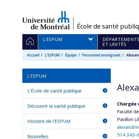
Passer
au
contenu
/
École de santé publi
Navigation
ACCUEIL
L'ESPUM
DÉPARTEMENT
principale
ET UNITÉS
Accueil
L'ESPUM
Équipe
Personnel enseignant
Alexan
L'ESPUM
Alex
L'École de santé publique
Chargée 
Découvrir la santé publique
Faculté d
Pavillon L
Histoire de l'ESPUM
alexandri
514 343-
Nouvelles