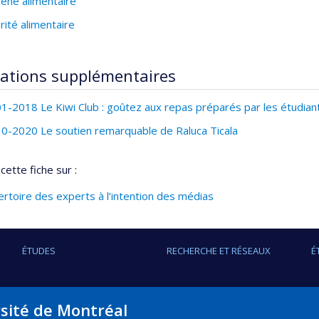
ène alimentaire
rité alimentaire
ations supplémentaires
1-2018 Le Kiwi Club : goûtez aux repas préparés par les étudiants
0-2020 Le soutien remarquable de Raluca Ticala
cette fiche sur :
rtoire des experts à l’intention des médias
ÉTUDES
RECHERCHE ET RÉSEAUX
É
rsité de Montréal