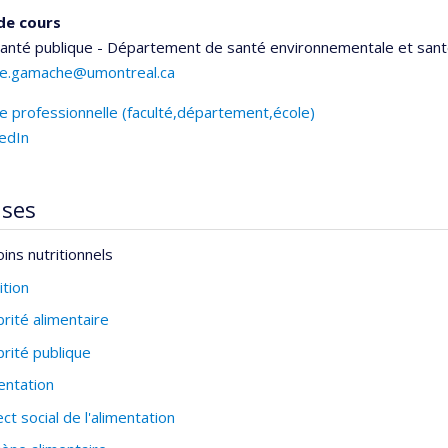
de cours
santé publique - Département de santé environnementale et santé
ne.gamache@umontreal.ca
e professionnelle (faculté,département,école)
kedIn
ises
ins nutritionnels
ition
brité alimentaire
brité publique
entation
ct social de l'alimentation