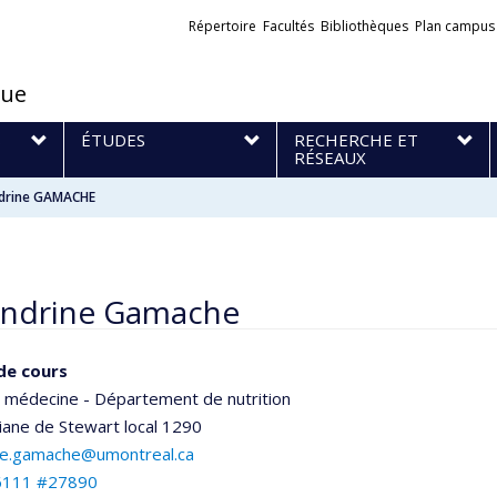
Liens
Répertoire
Facultés
Bibliothèques
Plan campus
externes
que
S
ÉTUDES
RECHERCHE ET
RÉSEAUX
drine GAMACHE
andrine Gamache
de cours
e médecine - Département de nutrition
iliane de Stewart
local 1290
ne.gamache@umontreal.ca
6111 #27890