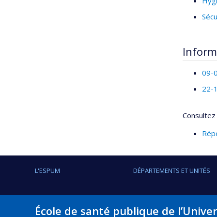
Hygi
Sécu
Inform
09-0
22-1
Consultez 
Répe
L'ESPUM
DÉPARTEMENTS ET UNITÉS
École de santé publique de l’Unive