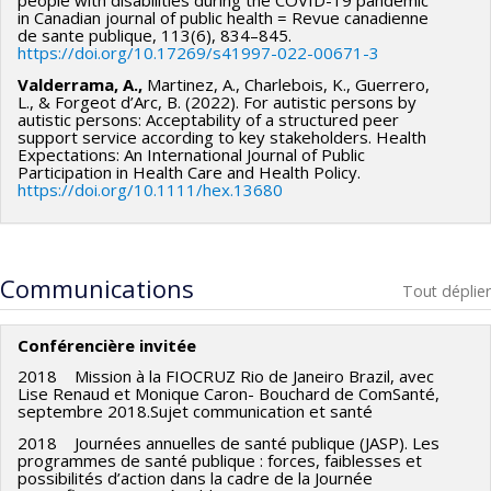
people with disabilities during the COVID-19 pandemic
in Canadian journal of public health = Revue canadienne
de sante publique, 113(6), 834–845.
https://doi.org/10.17269/s41997-022-00671-3
Valderrama, A.,
Martinez, A., Charlebois, K., Guerrero,
L., & Forgeot d’Arc, B. (2022). For autistic persons by
autistic persons: Acceptability of a structured peer
support service according to key stakeholders. Health
Expectations: An International Journal of Public
Participation in Health Care and Health Policy.
https://doi.org/10.1111/hex.13680
Communications
Tout déplier
Conférencière invitée
2018 Mission à la FIOCRUZ Rio de Janeiro Brazil, avec
Lise Renaud et Monique Caron- Bouchard de ComSanté,
septembre 2018.Sujet communication et santé
2018 Journées annuelles de santé publique (JASP). Les
programmes de santé publique : forces, faiblesses et
possibilités d’action dans la cadre de la Journée