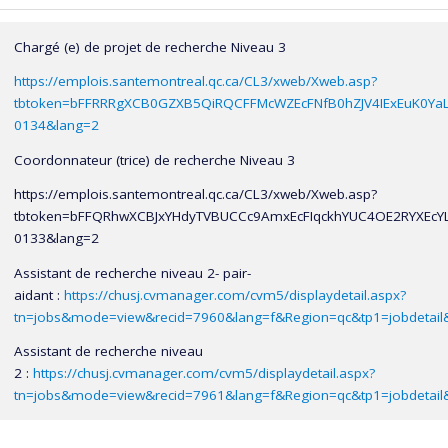
Bourse du gouvernement Français, Hôpital Necker enfants
malades, Paris France, 2003
Chargé (e) de projet de recherche Niveau 3
Résidence en pédiatrie, Instituto nacional de salud del niño, Lima,
https://emplois.santemontreal.qc.ca/CL3/xweb/Xweb.asp?
Pérou, 1998-2002
tbtoken=bFFRRRgXCB0GZXB5QiRQCFFMcWZEcFNfB0hZJV4IExEuK0Ya
Formation en médecine, Universidad Nacional San Antonio Abad
0134&lang=2
del Cusco, Pérou
Coordonnateur (trice) de recherche Niveau 3
https://emplois.santemontreal.qc.ca/CL3/xweb/Xweb.asp?
tbtoken=bFFQRhwXCBJxYHdyTVBUCCc9AmxEcFIqckhYUC4OE2RYXEc
0133&lang=2
Assistant de recherche niveau 2- pair-
aidant
:
https://chusj.cvmanager.com/cvm5/displaydetail.aspx?
tn=jobs&mode=view&recid=7960&lang=f&Region=qc&tp1=jobdetai
Assistant de recherche niveau
2 :
https://chusj.cvmanager.com/cvm5/displaydetail.aspx?
tn=jobs&mode=view&recid=7961&lang=f&Region=qc&tp1=jobdetail