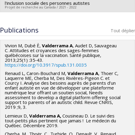
Persons, People with Disability and their caregivers during
Sources de financement :
Fondation les petits trésors
l'inclusion sociale des personnes autistes
Projet de recherche au Canada / 2021 - 2022
the COVID-19 Pandemic. COVID-19 and Public Health
Programmes de subvention :
Forum. Canadian public health association. 22 Avril 2021, en
Chercheur principal :
Alena Valderrama
ligne.
Sources de financement :
MSSS/Ministère de la Santé et des
Publications
Tout déplier
Services sociaux
Programmes de subvention :
Vivion M, Dubé È,
Valderrama A
, Audet D, Sauvageau
C. Attitudes et croyances des sages-femmes
québécoises sur la vaccination. Santé publique,
2013;25(1) :35‑43.
https://doi.org/10.3917/spub.131.0035
Renaud L, Caron-Bouchard M,
Valderrama A
, Thoer C,
Laquerre ME, Cherba M, Des Rivières-Pigeon C. et
Courcy I. Analyse des besoins auprès de parents d’un
enfant autiste en vue de développer une plateforme
numérique leur offrant un soutien social, Needs
assessment to develop a digital platform offering social
support to parents of an autistic child. Revue CNRIS,
2019 ;9, 3.
Lemieux D,
Valderrama
A,
Cousineau D. Le suivi des
tout-petits plus pertinent que jamais ! Le médecin du
Québec. Décembre 2019.
Cherba, M., Thoër, C., Turbide, O., Denault, V., Renaud,