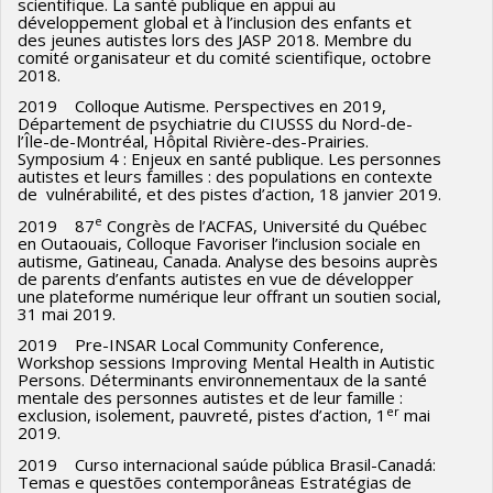
scientifique. La santé publique en appui au
développement global et à l’inclusion des enfants et
des jeunes autistes lors des JASP 2018. Membre du
comité organisateur et du comité scientifique, octobre
2018.
2019 Colloque Autisme. Perspectives en 2019,
Département de psychiatrie du CIUSSS du Nord-de-
l’Île-de-Montréal, Hôpital Rivière-des-Prairies.
Symposium 4 : Enjeux en santé publique. Les personnes
autistes et leurs familles : des populations en contexte
de vulnérabilité, et des pistes d’action, 18 janvier 2019.
e
2019 87
Congrès de l’ACFAS, Université du Québec
en Outaouais, Colloque Favoriser l’inclusion sociale en
autisme, Gatineau, Canada. Analyse des besoins auprès
de parents d’enfants autistes en vue de développer
une plateforme numérique leur offrant un soutien social,
31 mai 2019.
2019 Pre-INSAR Local Community Conference,
Workshop sessions Improving Mental Health in Autistic
Persons. Déterminants environnementaux de la santé
mentale des personnes autistes et de leur famille :
er
exclusion, isolement, pauvreté, pistes d’action, 1
mai
2019.
2019 Curso internacional saúde pública Brasil-Canadá:
Temas e questões contemporâneas Estratégias de