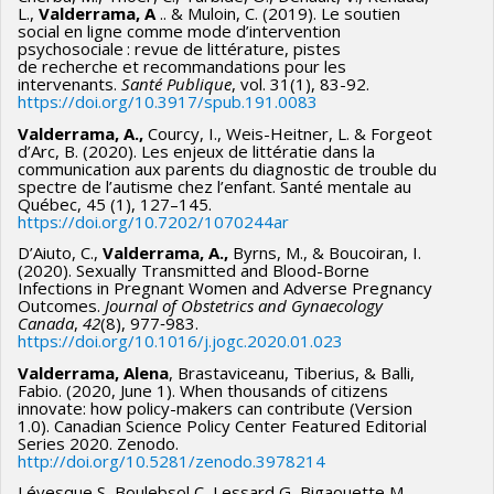
L.,
Valderrama, A
.. & Muloin, C. (2019). Le soutien
social en ligne comme mode d’intervention
psychosociale : revue de littérature, pistes
de recherche et recommandations pour les
intervenants.
Santé Publique
, vol. 31(1), 83-92.
https://doi.org/10.3917/spub.191.0083
Valderrama, A.,
Courcy, I., Weis-Heitner, L. & Forgeot
d’Arc, B. (2020). Les enjeux de littératie dans la
communication aux parents du diagnostic de trouble du
spectre de l’autisme chez l’enfant. Santé mentale au
Québec, 45 (1), 127–145.
https://doi.org/10.7202/1070244ar
D’Aiuto, C.,
Valderrama, A.,
Byrns, M., & Boucoiran, I.
(2020). Sexually Transmitted and Blood-Borne
Infections in Pregnant Women and Adverse Pregnancy
Outcomes.
Journal of Obstetrics and Gynaecology
Canada
,
42
(8), 977‑983.
https://doi.org/10.1016/j.jogc.2020.01.023
Valderrama, Alena
, Brastaviceanu, Tiberius, & Balli,
Fabio. (2020, June 1). When thousands of citizens
innovate: how policy-makers can contribute (Version
1.0). Canadian Science Policy Center Featured Editorial
Series 2020. Zenodo.
http://doi.org/10.5281/zenodo.3978214
Lévesque S, Boulebsol C, Lessard G, Bigaouette M,