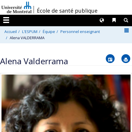
Passer
/
École de santé publique
au
contenu
Langues
Liens 
R
Menu
N
Accueil
L'ESPUM
Équipe
Personnel enseignant
Alena VALDERRAMA
Vcard
Alena Valderrama