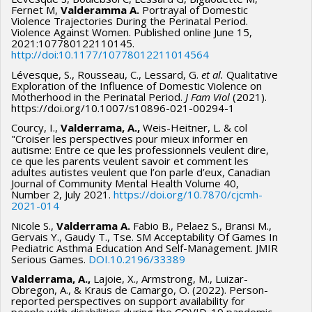
Fernet M,
Valderamma A.
Portrayal of Domestic
Violence Trajectories During the Perinatal Period.
Violence Against Women. Published online June 15,
2021:107780122110145.
http://doi:10.1177/10778012211014564
Lévesque, S., Rousseau, C., Lessard, G.
et al.
Qualitative
Exploration of the Influence of Domestic Violence on
Motherhood in the Perinatal Period.
J Fam Viol
(2021).
https://doi.org/10.1007/s10896-021-00294-1
Courcy, I.,
Valderrama, A.,
Weis-Heitner, L. & col
"Croiser les perspectives pour mieux informer en
autisme: Entre ce que les professionnels veulent dire,
ce que les parents veulent savoir et comment les
adultes autistes veulent que l’on parle d’eux, Canadian
Journal of Community Mental Health Volume 40,
Number 2, July 2021.
https://doi.org/10.7870/cjcmh-
2021-014
Nicole S.,
Valderrama A.
Fabio B., Pelaez S., Bransi M.,
Gervais Y., Gaudy T., Tse. SM Acceptability Of Games In
Pediatric Asthma Education And Self-Management. JMIR
Serious Games.
DOI.10.2196/33389
Valderrama, A.,
Lajoie, X., Armstrong, M., Luizar-
Obregon, A., & Kraus de Camargo, O. (2022). Person-
reported perspectives on support availability for