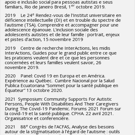
apoio e inclusão social para pessoas autistas e seus
er
familiars, Rio de Janeiro Bresil, 1
octobre 2019.
e
2019 Le 24
Rendez-vous de l’Institut universitaire en
déficience intellectuelle (DI) et en trouble du spectre de
l’autisme (TSA). Comprendre et accompagner pour une
adolescence épanouie. L’inclusion sociale des
adolescents autistes et de leur famille : portrait, enjeux
et pistes d’action, 15 novembre 2019
2019 Centre de recherche InterActions, les midis
InterActions, Guides pour le grand public entre ce que
les praticiens veulent dire et ce que les personnes
concernées et leurs familles veulent savoir, 26
novembre 2019.
2020 Panel: Covid 19 en Europa et en América.
Expérience au Québec. Cumbre Nacional por la Salud
Publica Ecuatoriana “Sommet pour la santé publique en
Équateur” 13 octobre 2020.
2021 Symposium: Community Supports For Autistic
Persons, People With Disabilities And Their Caregivers
During The Covid-19 Pandemic. Forums 2021 Forum sur
la covid-19 et la santé publique. CPHA. 22 avril 2021.
Organisatrice et conferencière.
e
2021 88
Congrès de l’ACFAS, Analyse des besoins
autour de la stigmatisation à l’égard de l’autisme : outils