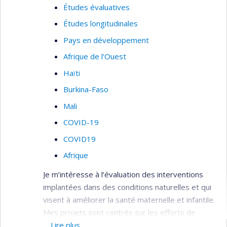
Études évaluatives
l'Inadaptation Psychosociale chez l'enfant
et le
Réseau Périnatologie
.
Études longitudinales
Pays en développement
Afrique de l’Ouest
Haïti
Burkina-Faso
Mali
COVID-19
COVID19
Afrique
Je m’intéresse à l’évaluation des interventions
implantées dans des conditions naturelles et qui
visent à améliorer la santé maternelle et infantile.
Mes projets sont centrés sur les efforts de
contrôle et d'élimination du paludisme (malaria),
Lire plus…