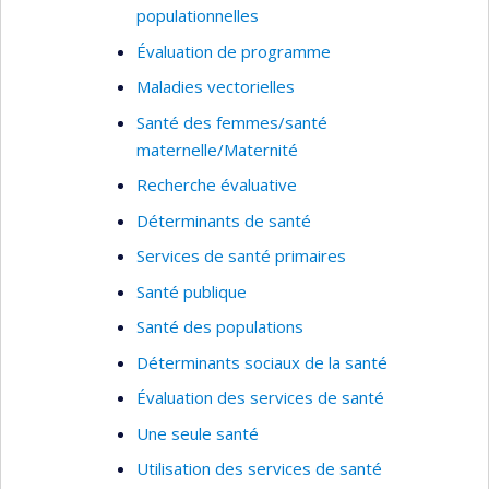
populationnelles
l’axe étiologie ayant pour objectif l’étude
des mécanismes bio-psycho-sociaux de
Évaluation de programme
transmission intergénérationnelle des
Maladies vectorielles
problèmes de santé mentale;
Santé des femmes/santé
l’axe prévention ayant pour objectif
maternelle/Maternité
l’identification des services périnataux et
Recherche évaluative
préscolaires qui sont les plus efficaces dans
la prévention des problèmes de santé
Déterminants de santé
mentale;
Services de santé primaires
l’axe transfert de connaissance ayant pour
Santé publique
objectif de diffuser les connaissances
Santé des populations
concernant les services périnataux et
préscolaires les plus efficaces afin
Déterminants sociaux de la santé
d’améliorer ces services.
Évaluation des services de santé
Je suis également directrice de trois groupes de
Une seule santé
recherche : l'
Observatoire pour l'Éducation et la
Utilisation des services de santé
Santé des enfants
, Le
Groupe de Recherche sur