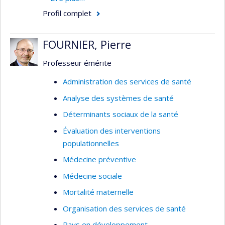
ainsi que sur les politiques pour améliorer la
Profil complet
couverture sanitaire universelle dans les pays à
faible revenu.
FOURNIER, Pierre
Professeur émérite
Administration des services de santé
Analyse des systèmes de santé
Déterminants sociaux de la santé
Évaluation des interventions
populationnelles
Médecine préventive
Médecine sociale
Mortalité maternelle
Organisation des services de santé
Pays en développement