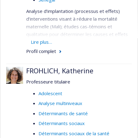
Analyse d’implantation (processus et effets)
d’interventions visant à réduire la mortalité
maternelle (Mali); études cas-témoins et
qualitative pour déterminer les causes et effets
du délai à consulter les services de santé lors de
Lire plus…
complications obstétricales (Mali); essai contrôlé
Profil complet
randomisé pour la mesure de l’impact des
bonnes pratiques pour améliorer la qualité des
FROHLICH, Katherine
soins obstétricaux sur la mortalité maternelle et
mesure de la satisfaction et motivation du
Professeure titulaire
personnel de santé (Sénégal et Mali).
Adolescent
Déterminants de la santé; pays en
Analyse multiniveaux
développement; évaluation et organisation des
services de santé; ressources humaines.
Déterminants de santé
Déterminants sociaux
Déterminants sociaux de la santé