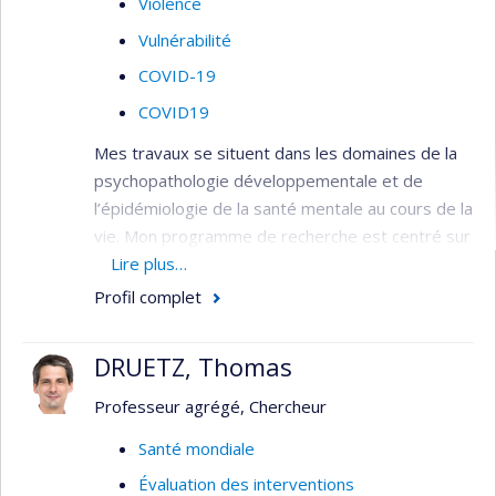
Violence
Vulnérabilité
COVID-19
COVID19
Mes travaux se situent dans les domaines de la
psychopathologie développementale et de
l’épidémiologie de la santé mentale au cours de la
vie. Mon programme de recherche est centré sur
l’étude de la transmission intergénérationnelle
Lire plus…
des facteurs de risque pour les problèmes de
Profil complet
santé mentale et l’efficacité de la prévention de
ces problèmes par des services périnataux et
DRUETZ, Thomas
préscolaires.
Professeur agrégé, Chercheur
Mon programme comprend deux axes de
recherche et un axe de transfert de
Santé mondiale
connaissances :
Évaluation des interventions