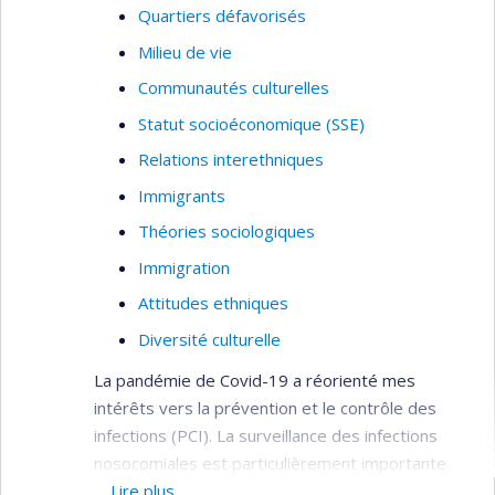
Quartiers défavorisés
Milieu de vie
Communautés culturelles
Statut socioéconomique (SSE)
Relations interethniques
Immigrants
Théories sociologiques
Immigration
Attitudes ethniques
Diversité culturelle
La pandémie de Covid-19 a réorienté mes
intérêts vers la prévention et le contrôle des
infections (PCI). La surveillance des infections
nosocomiales est particulièrement importante
considérant que les patients hospitalisés sont
Lire plus…