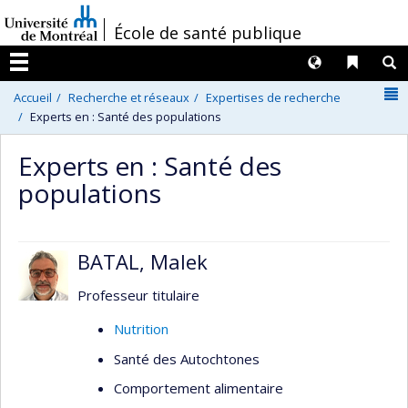
Passer
/
École de santé publique
au
contenu
Langues
Liens 
R
Menu
N
Accueil
Recherche et réseaux
Expertises de recherche
Experts en : Santé des populations
Experts en : Santé des
populations
BATAL, Malek
Professeur titulaire
Nutrition
Santé des Autochtones
Comportement alimentaire