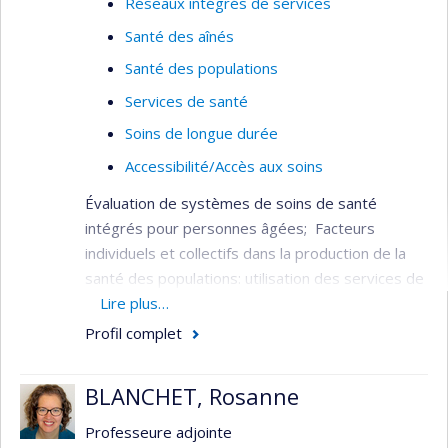
Réseaux intégrés de services
Santé des aînés
Santé des populations
Services de santé
Soins de longue durée
Accessibilité/Accès aux soins
Évaluation de systèmes de soins de santé
intégrés pour personnes âgées; Facteurs
individuels et collectifs dans la production de la
santé des populations: utilisation des services de
santé, services aux personnes âgées,
Lire plus…
financement du système de santé, fragilité chez
Profil complet
les personnes âgées.
Il a été l’un des principaux responsables de la
BLANCHET, Rosanne
conception, de l’implantation et de l’évaluation du
Professeure adjointe
projet de démonstration d’un système intégré