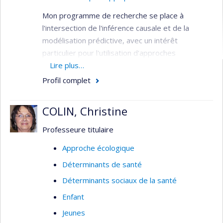
Mon programme de recherche se place à
l'intersection de l'inférence causale et de la
modélisation prédictive, avec un intérêt
particulier pour l'utilisation d'approches
d'apprentissage automatique ensemblistes. Au
Lire plus…
travers de mes différents projets de recherche,
Profil complet
j'ai entre autres développé un algorithme de
prédiction dynamique personnalisée en dialyse et
COLIN, Christine
un algorithme de vérification de la présupposition
causale de positivité. Plus largement, je
Professeure titulaire
m'intéresse aux analyses de survie, à la
Approche écologique
médiation, à la transportabilité et au transfert de
Déterminants de santé
connaissances interdisciplinaires.
Déterminants sociaux de la santé
Enfant
Jeunes