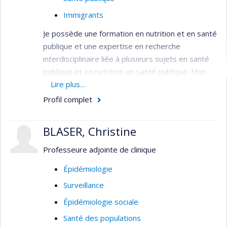
Immigrants
Je possède une formation en nutrition et en santé
publique et une expertise en recherche
interdisciplinaire liée à plusieurs sujets en santé
publique et en nutrition en santé publique. Mon
programme de recherche vise à mieux
Lire plus…
comprendre comment les déterminants sociaux
Profil complet
de la santé, tels que le statut d’immigration, la
race/ethnicité, l’identité Autochtone et les
BLASER, Christine
politiques gouvernementales, interagissent dans
différents contextes pour façonner l’alimentation
Professeure adjointe de clinique
et la santé. De façon tout aussi importante, mon
Épidémiologie
programme de recherche documente et promeut
Surveillance
des solutions communautaires qui améliorent
l’alimentation et la santé des populations
Épidémiologie sociale
désavantagées.
Santé des populations