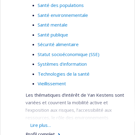
Santé des populations
Santé environnementale
Santé mentale
Santé publique
Sécurité alimentaire
Statut socioéconomique (SSE)
Systèmes d'information
Technologies de la santé
Vieillissement
Les thématiques d’intérêt de Yan Kestens sont
variées et couvrent la mobilité active et
l’exposition aux risques, l’accessibilité aux
ressources, le rôle des environnements
alimentaires, le vieillissement et la santé mentale.
Lire plus…
Profil complet