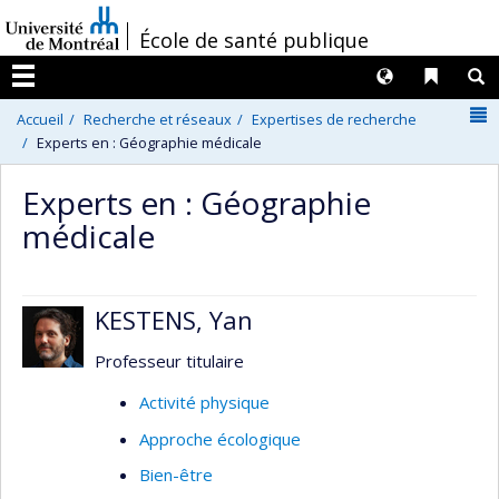
Passer
/
École de santé publique
au
contenu
Langues
Liens 
R
Menu
N
Accueil
Recherche et réseaux
Expertises de recherche
Experts en : Géographie médicale
Experts en : Géographie
médicale
KESTENS, Yan
Professeur titulaire
Activité physique
Approche écologique
Bien-être