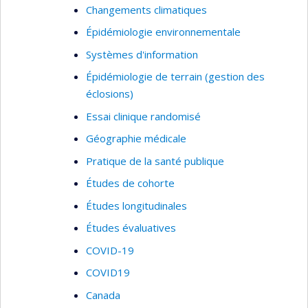
Changements climatiques
durable dans une perspective de lutte aux
changements climatiques et de réduction des
Épidémiologie environnementale
inégalités sociales de santé).
Systèmes d'information
Épidémiologie de terrain (gestion des
éclosions)
Essai clinique randomisé
Géographie médicale
Pratique de la santé publique
Études de cohorte
Études longitudinales
Études évaluatives
COVID-19
COVID19
Canada