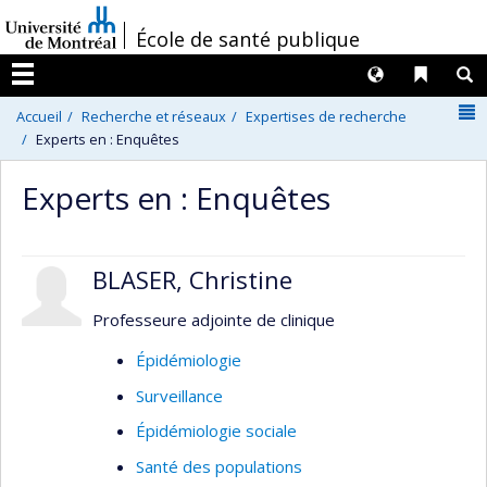
Passer
/
École de santé publique
au
contenu
Langues
Liens 
R
Menu
N
Accueil
Recherche et réseaux
Expertises de recherche
Experts en : Enquêtes
Experts en : Enquêtes
BLASER, Christine
Professeure adjointe de clinique
Épidémiologie
Surveillance
Épidémiologie sociale
Santé des populations