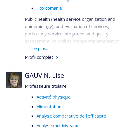
Toxicomanie
Public health (health service organization and
epidemiology), and evaluation of services,
particularly service integration and quality
assessment, as well as change implementation,
needs assessment, primary care services,
Lire plus…
service utilization, health systems analysis,
Profil complet
performance indicators, and patient outcomes.
Methods: quantitative (surveys, administrative
GAUVIN, Lise
databases, outcome studies), qualitative (case
study designs, program evaluation), and mixed-
Professeure titulaire
method investigations, all involving close
Activité physique
partnerships with clinicians and decision-makers.
Alimentation
Main target groups: patients with both serious
and common mental disorders, substance use
Analyse comparative de l'efficacité
disorders and co-occurring disorders; vulnerable
Analyse multiniveaux
populations such as the homeless; and health