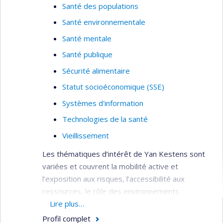
Santé des populations
Santé environnementale
Santé mentale
Santé publique
Sécurité alimentaire
Statut socioéconomique (SSE)
Systèmes d'information
Technologies de la santé
Vieillissement
Les thématiques d’intérêt de Yan Kestens sont
variées et couvrent la mobilité active et
l’exposition aux risques, l’accessibilité aux
ressources, le rôle des environnements
alimentaires, le vieillissement et la santé mentale.
Lire plus…
Profil complet
Développement et application d’outils de