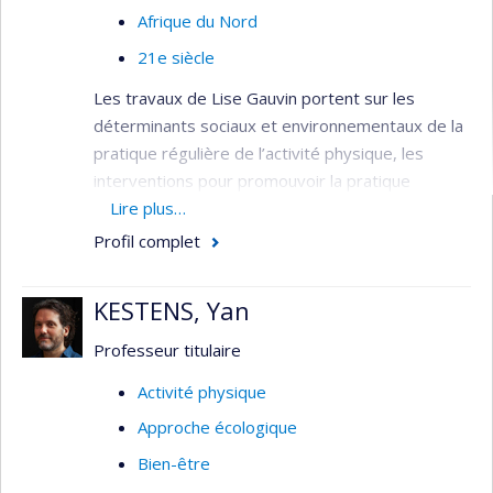
Afrique du Nord
21e siècle
Les travaux de Lise Gauvin portent sur les
déterminants sociaux et environnementaux de la
pratique régulière de l’activité physique, les
interventions pour promouvoir la pratique
régulière de l’activité physique au niveau
Lire plus…
populationnel et les déterminants sociaux des
Profil complet
comportements alimentaires déviants.
Méthodologiquement, ses travaux empruntent
KESTENS, Yan
des méthodes quantitatives et épidémiologiques
novatrices incluant l’analyse multi-niveaux,
Professeur titulaire
l’économétrie, l’observation sociale systématique
Activité physique
et l’échantillonnage des expériences.
Approche écologique
Son équipe étudie comment les différentes
Bien-être
caractéristiques des quartiers peuvent influencer