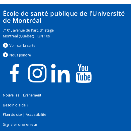
Contribution méthodologique pour le calcul des
cancers du poumon attribuables au tabagisme
École de santé publique de l’Université
lors de recours collectifs intentés par des
de Montréal
victimes du tabac.
e
7101, avenue du Parc, 3
étage
Montréal (Québec) H3N 1X9
Voir sur la carte
Nous jo
i
ndre
Nouvelles
|
Événement
Besoin d'aide ?
Plan du site
|
Accessibilité
Signaler une erreur