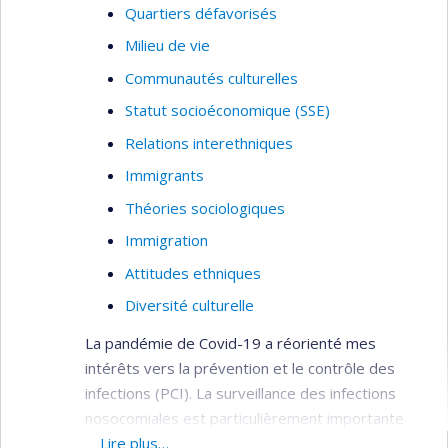
Quartiers défavorisés
Milieu de vie
Communautés culturelles
Statut socioéconomique (SSE)
Relations interethniques
Immigrants
Théories sociologiques
Immigration
Attitudes ethniques
Diversité culturelle
La pandémie de Covid-19 a réorienté mes
intérêts vers la prévention et le contrôle des
infections (PCI). La surveillance des infections
nosocomiales est particulièrement importante
considérant que les patients hospitalisés sont
Lire plus…