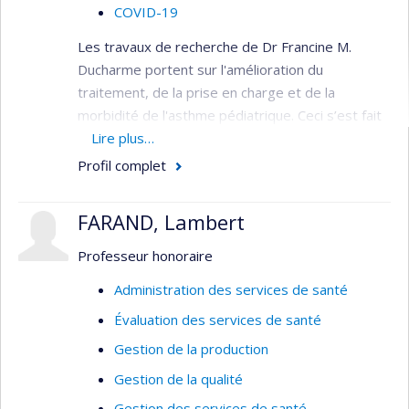
COVID-19
Les travaux de recherche de Dr Francine M.
Ducharme portent sur l'amélioration du
traitement, de la prise en charge et de la
morbidité de l'asthme pédiatrique. Ceci s’est fait
par le biais du développement d’instruments
Lire plus…
cliniques et de recherche spécifiques aux enfants,
Profil complet
des études testant des interventions éducatives
et médicamenteuses, les revues systématiques
FARAND, Lambert
d’essais randomisés, la dissémination des lignes
directrices basées sur les preuves scientifiques
Professeur honoraire
et le développement d’interventions visant à
Administration des services de santé
améliorer l’adhérence des professionnels de la
Évaluation des services de santé
santé, les patients et leur famille aux lignes
directrices.
Gestion de la production
Intérêts de recherche
Gestion de la qualité
Gestion des services de santé