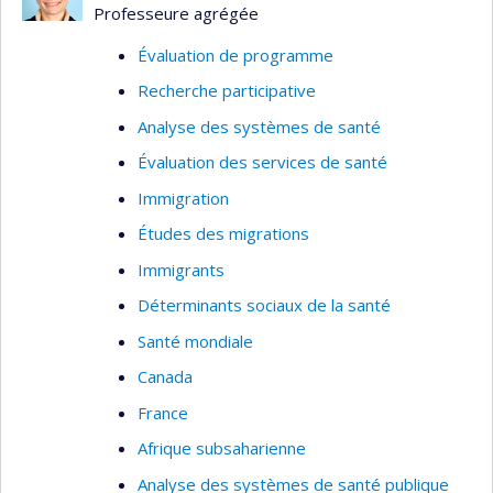
clientèles en milieu psychiatrique, prévention du
Professeure agrégée
suicide chez les jeunes); organisation des
Évaluation de programme
services d'urgence (par exemple : évaluation du
Recherche participative
traitement des appels aux services d’urgence,
gestion des flottes ambulancières); traitement
Analyse des systèmes de santé
de l’information clinique et administrative (par
Évaluation des services de santé
exemple : analyse de la décision médicale,
Immigration
télémédecine, systèmes d’information en santé).
Études des migrations
Immigrants
Déterminants sociaux de la santé
Santé mondiale
Canada
France
Afrique subsaharienne
Analyse des systèmes de santé publique