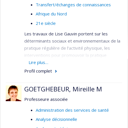
Transfert/échanges de connaissances
Afrique du Nord
21e siècle
Les travaux de Lise Gauvin portent sur les
déterminants sociaux et environnementaux de la
pratique régulière de l’activité physique, les
interventions pour promouvoir la pratique
régulière de l’activité physique au niveau
Lire plus…
populationnel et les déterminants sociaux des
Profil complet
comportements alimentaires déviants.
Méthodologiquement, ses travaux empruntent
GOETGHEBEUR, Mireille M
des méthodes quantitatives et épidémiologiques
novatrices incluant l’analyse multi-niveaux,
Professeure associée
l’économétrie, l’observation sociale systématique
Administration des services de santé
et l’échantillonnage des expériences.
Analyse décisionnelle
Son équipe étudie comment les différentes