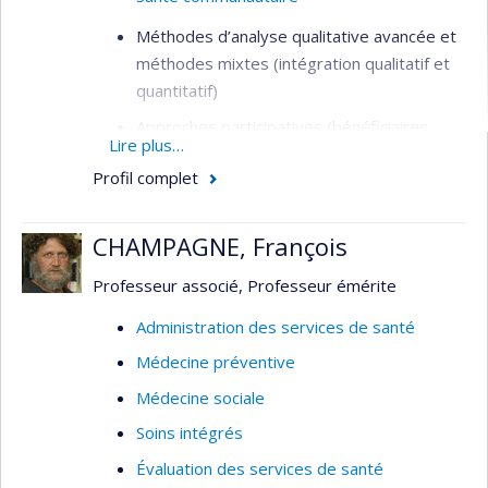
Méthodes d’analyse qualitative avancée et
méthodes mixtes (intégration qualitatif et
quantitatif)
Approches participatives (bénéficiaires,
Lire plus…
intervenant.es, gestionnaires, citoyens) en
Profil complet
évaluation de programmes et
d’interventions (santé et services sociaux,
développement communautaire)
CHAMPAGNE, François
Étude de besoins de santé et de bien-être
Professeur associé, Professeur émérite
de personnes marginalisées, situations
d’itinérances
Administration des services de santé
Analyse de politiques publiques;
Médecine préventive
gouvernance ancrée dans des données
Médecine sociale
probantes
Soins intégrés
Sciences sociales de la santé, anthropologie
Évaluation des services de santé
médicale, santé publique