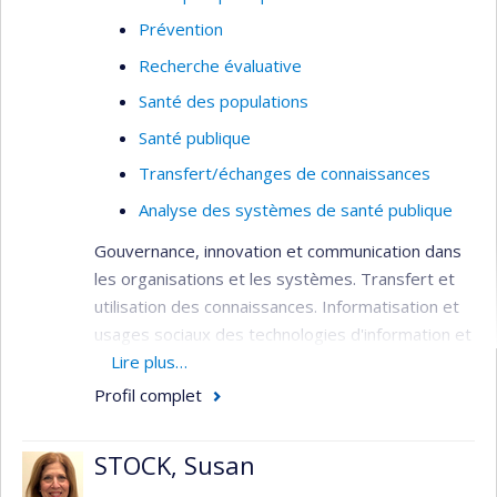
activités d’érudition, ayant accepté de nouvelles
Prévention
responsabilités académiques et administratives.
Recherche évaluative
Santé des populations
Santé publique
Transfert/échanges de connaissances
Analyse des systèmes de santé publique
Gouvernance, innovation et communication dans
les organisations et les systèmes. Transfert et
utilisation des connaissances. Informatisation et
usages sociaux des technologies d'information et
de communication. Responsabilisation et
Lire plus…
participation du patient et du citoyen.
Profil complet
STOCK, Susan