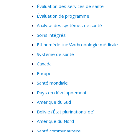
notamment le potentiel de l’intelligence
Évaluation des services de santé
artificielle comme outil facilitateur, tout en
considérant ses limites et implications
Évaluation de programme
éthiques.
Analyse des systèmes de santé
Soins intégrés
Ethnomédecine/Anthropologie médicale
Système de santé
Canada
Europe
Santé mondiale
Pays en développement
Amérique du Sud
Bolivie (État plurinational de)
Amérique du Nord
Santé communautaire