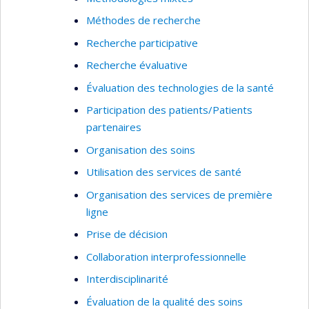
mieux adaptées à leurs besoins.
Méthodes de recherche
Comprendre les capacités sectorielles
Recherche participative
en évaluation :
Cet axe examine les
capacités d’évaluation dans des secteurs
Recherche évaluative
spécifiques (vieillissement, santé LGBTQ+,
Évaluation des technologies de la santé
etc.), en tenant compte des interactions
Participation des patients/Patients
entre les organisations. Il vise à développer
partenaires
une compréhension globale de ces
Organisation des soins
capacités afin de mieux répondre aux
besoins spécifiques de chaque secteur en
Utilisation des services de santé
matière d’évaluation.
Organisation des services de première
Renforcer les structures et politiques
ligne
en évaluation :
En s’appuyant sur les
Prise de décision
travaux du deuxième axe, cet axe étudie
Collaboration interprofessionnelle
les stratégies pour renforcer l’utilisation et
la pérennisation des pratiques d’évaluation
Interdisciplinarité
dans les organisations de santé. Il explore
Évaluation de la qualité des soins