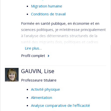
Migration humaine
Conditions de travail
Formée en santé publique, en économie et en
sciences politiques, je m'intéresse principalement
à l'analyse des déterninants structurels de la
santé des migrants (lois, politiques et cadres
réglementaires, normes) qui façonnent les
Lire plus…
déterminants intermédiaires de la santé
Profil complet
(conditions de travail et de logement, accès aux
soins et services, etc.).
GAUVIN, Lise
Mes projets actuels évaluent 1) l'expérience des
Professeure titulaire
soins et services des personnes au statut
migratoire précaire, et 2) l’émergence et la mise
Activité physique
en oeuvre d’initiatives intersectorielles et de
Alimentation
formations aux professionnels de santé pour
Analyse comparative de l'efficacité
améliorer les réponses aux besoins diversifiés