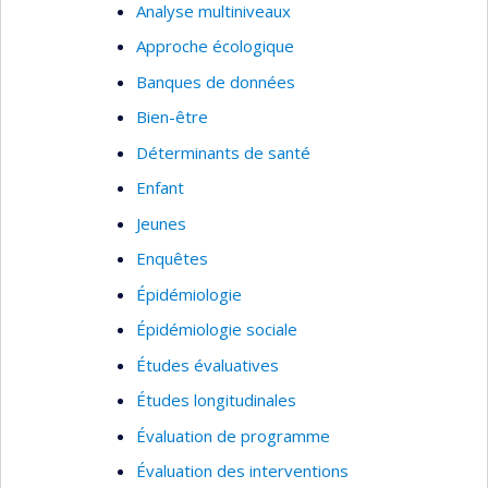
des populations migrantes mal desservies, au
Analyse multiniveaux
Canada et en Europe. Je mobilise les approches
Approche écologique
participatives et centrées sur les besoins des
Banques de données
usagers dans mes recherches.
Bien-être
Déterminants de santé
Enfant
Jeunes
Enquêtes
Épidémiologie
Épidémiologie sociale
Études évaluatives
Études longitudinales
Évaluation de programme
Évaluation des interventions