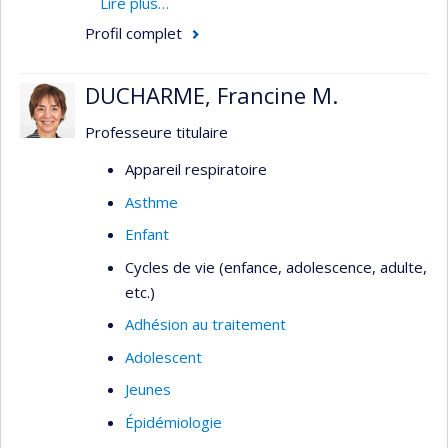
contrôle et d'élimination du paludisme (malaria),
Lire plus…
ainsi que sur les politiques pour améliorer la
Profil complet
couverture sanitaire universelle dans les pays à
faible revenu.
DUCHARME, Francine M.
Professeure titulaire
Appareil respiratoire
Asthme
Enfant
Cycles de vie (enfance, adolescence, adulte,
etc.)
Adhésion au traitement
Adolescent
Jeunes
Épidémiologie