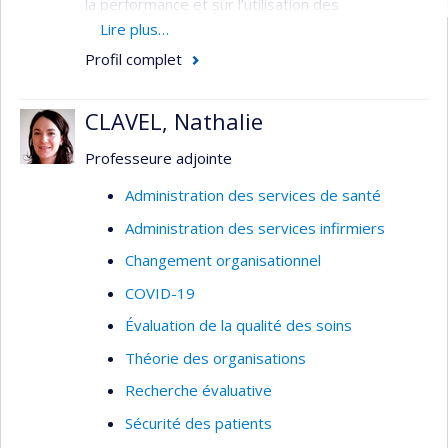
la performance et sur l’utilisation des
connaissances.
Lire plus…
Profil complet
Domaines : Médecine sociale et préventive
– Planification / Évaluation - Services de
CLAVEL, Nathalie
santé
Méthodologies : Évaluative –
Professeure adjointe
Organisationnelle
Administration des services de santé
Administration des services infirmiers
Changement organisationnel
COVID-19
Évaluation de la qualité des soins
Théorie des organisations
Recherche évaluative
Sécurité des patients