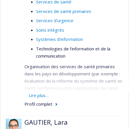
Services de santé
Services de santé primaires
Services d'urgence
Soins intégrés
Systèmes d'information
Technologies de l'information et de la
communication
Organisation des services de santé primaires
dans les pays en développement (par exemple :
évaluation de la réforme du système de santé en
Haïti); performance des organisations de santé
(par exemple : évaluation de la performance des
Lire plus…
hôpitaux et des agences d’évaluation des
Profil complet
technologies de la santé); organisation des
services de santé mentale (par exemple :
GAUTIER, Lara
évaluation de la gestion par programmes