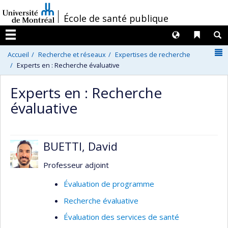
Passer
/
École de santé publique
au
contenu
Langues
Liens 
R
Menu
N
Accueil
Recherche et réseaux
Expertises de recherche
Experts en : Recherche évaluative
Experts en : Recherche
évaluative
BUETTI, David
Professeur adjoint
Évaluation de programme
Recherche évaluative
Évaluation des services de santé