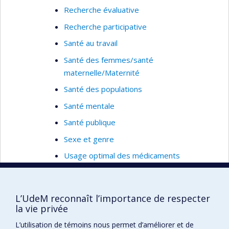
Recherche évaluative
Recherche participative
Santé au travail
Santé des femmes/santé
maternelle/Maternité
Santé des populations
Santé mentale
Santé publique
Sexe et genre
Usage optimal des médicaments
Ergonomie
Lésions ou maladies musculo-squelettiques
L’UdeM reconnaît l’importance de respecter
Contraintes du travail biomécaniques
la vie privée
Contraintes du travail organisationnelles et
L’utilisation de témoins nous permet d’améliorer et de