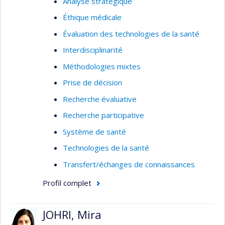
Analyse stratégique
caractéristiques des quartiers peuvent influencer
les habitudes de vie, quels aspects des
Éthique médicale
voisinages peuvent devenir des cibles
Évaluation des technologies de la santé
d’interventions de santé publique et comment
Interdisciplinarité
ces interventions de santé publique peuvent
Méthodologies mixtes
changer les voisinages pour le mieux.
Prise de décision
Recherche évaluative
Recherche participative
Système de santé
Technologies de la santé
Transfert/échanges de connaissances
Profil complet
JOHRI, Mira