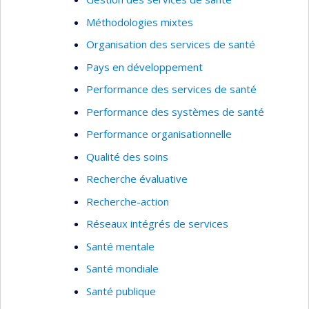
Asthme pédiatrique
Méthodologies mixtes
Efficacité et profil de tolérance des
interventions pour l’asthme pédiatrique
Organisation des services de santé
Élaboration d’instruments pour les enfants
Pays en développement
asthmatiques d’âge préscolaire
Performance des services de santé
Revues systématiques des essais
Performance des systèmes de santé
contrôlés randomisés
Performance organisationnelle
Épidémiologie clinique (plan et méthodes)
Qualité des soins
Transfert des connaissances
Recherche évaluative
Recherche-action
Réseaux intégrés de services
Santé mentale
Santé mondiale
Santé publique