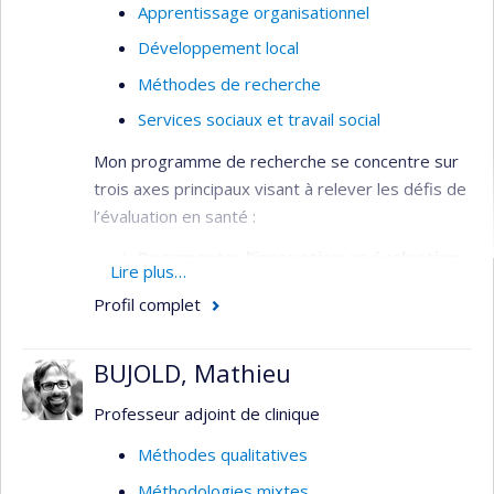
Apprentissage organisationnel
Développement local
Méthodes de recherche
Services sociaux et travail social
Mon programme de recherche se concentre sur
trois axes principaux visant à relever les défis de
l’évaluation en santé :
Documenter l’innovation en évaluation :
Lire plus…
Cet axe vise à combler le manque de
Profil complet
données empiriques sur l’efficacité des
méthodes d’évaluation émergentes
BUJOLD, Mathieu
(évaluation réaliste, évaluation fondée sur
les arts, etc.). Il vise à fournir des
Professeur adjoint de clinique
recommandations pratiques pour leur
application, aidant ainsi les analystes et les
Méthodes qualitatives
gestionnaires à choisir les approches les
Méthodologies mixtes