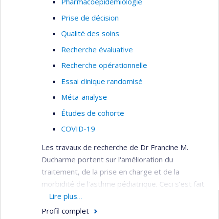
Pharmacoépidémiologie
Prise de décision
Qualité des soins
Recherche évaluative
Recherche opérationnelle
Essai clinique randomisé
Méta-analyse
Études de cohorte
COVID-19
Les travaux de recherche de Dr Francine M.
Ducharme portent sur l'amélioration du
traitement, de la prise en charge et de la
morbidité de l'asthme pédiatrique. Ceci s’est fait
par le biais du développement d’instruments
Lire plus…
cliniques et de recherche spécifiques aux enfants,
Profil complet