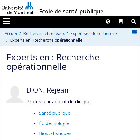
Passer
/
École de santé publique
au
contenu
Langues
Liens 
R
Menu
N
Accueil
Recherche et réseaux
Expertises de recherche
Experts en : Recherche opérationnelle
Experts en : Recherche
opérationnelle
DION, Réjean
Professeur adjoint de clinique
Santé publique
Épidémiologie
Biostatistiques