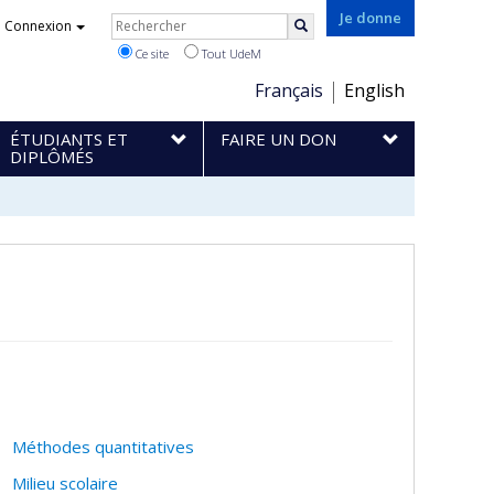
Rechercher
Je donne
Connexion
Rechercher
Ce site
Tout UdeM
Choix
Français
English
de
ÉTUDIANTS ET
FAIRE UN DON
la
DIPLÔMÉS
langue
Méthodes quantitatives
Milieu scolaire