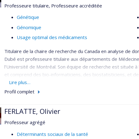
Professeure titulaire, Professeure accréditée
efficaces dans la prévention des problèmes de santé me
l’axe transfert de connaissance ayant pour objectif de di
Génétique
périnataux et préscolaires les plus efficaces afin d’amélio
Génomique
Je suis également directrice de trois groupes de recherche : l'
O
Usage optimal des médicaments
enfants
, Le
Groupe de Recherche sur l'Inadaptation Psychosocia
Titulaire de la chaire de recherche du Canada en analyse de d
Dubé est professeure titulaire aux départements de Médecine
l’Université de Montréal. Son équipe de recherche est située à 
et comprend des bio-informaticiens, des biostatisticiens, et 
variés, dont l’épidémiologie, la bio-informatique, sciences bio
Lire plus…
Profil complet
Les projets de recherche portent sur les maladies cardiovascula
médicaments pour les traiter. En utilisant des approches s’appu
l’équipe mène des études épidémiologiques minant de larges
FERLATTE, Olivier
incluant la UK Biobank (500 000 participants), la biobanque de l
Professeur agrégé
de médicaments (plus de 100 études, plus de 100 000 particip
Déterminants sociaux de la santé