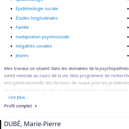
Épidémiologie sociale
Études longitudinales
Famille
Inadaptation psychosociale
Inégalités sociales
Jeunes
Mes travaux se situent dans les domaines de la psychopatholo
santé mentale au cours de la vie. Mon programme de recherche 
intergénérationnelle des facteurs de risque pour les problèmes 
de ces problèmes par des services périnataux et préscolaires.
Lire plus…
Mon programme comprend deux axes de recherche et un axe de
Profil complet
l’axe étiologie ayant pour objectif l’étude des mécanism
intergénérationnelle des problèmes de santé mentale;
DUBÉ, Marie-Pierre
l’axe prévention ayant pour objectif l’identification des s