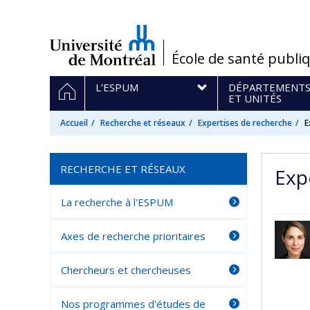
Passer
au
contenu
/
École de santé publi
Navigation
ACCUEIL
L'ESPUM
DÉPARTEMENT
principale
ET UNITÉS
Accueil
Recherche et réseaux
Expertises de recherche
E
RECHERCHE ET RÉSEAUX
Exp
La recherche à l'ESPUM
Axes de recherche prioritaires
Chercheurs et chercheuses
Nos programmes d'études de