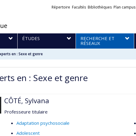
Liens
Répertoire
Facultés
Bibliothèques
Plan campus
externes
que
S
ÉTUDES
RECHERCHE ET
RÉSEAUX
xperts en : Sexe et genre
erts en : Sexe et genre
CÔTÉ, Sylvana
Professeure titulaire
Adaptation psychosociale
Adolescent