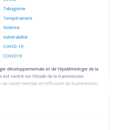
Tabagisme
Tempérament
Violence
Vulnérabilité
COVID-19
COVID19
gie développementale et de l’épidémiologie de la
est centré sur l’étude de la transmission
de santé mentale et l’efficacité de la prévention
 transfert de connaissances :
es bio-psycho-sociaux de transmission
ervices périnataux et préscolaires qui sont les plus