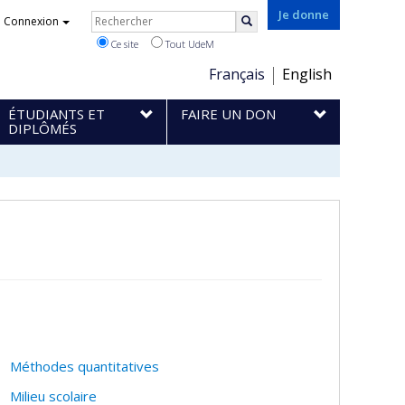
Rechercher
Je donne
Connexion
Rechercher
Ce site
Tout UdeM
Choix
Français
English
de
ÉTUDIANTS ET
FAIRE UN DON
la
DIPLÔMÉS
langue
Méthodes quantitatives
Milieu scolaire