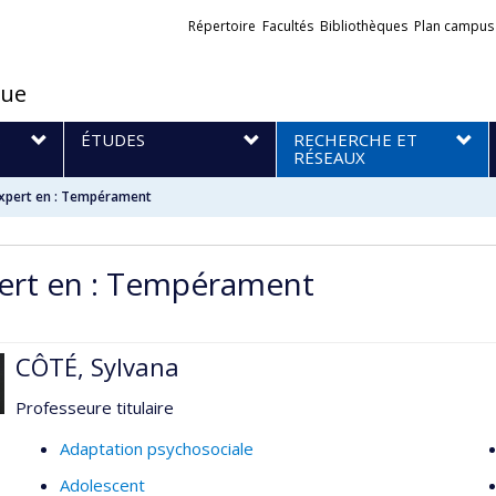
Liens
Répertoire
Facultés
Bibliothèques
Plan campus
externes
que
S
ÉTUDES
RECHERCHE ET
RÉSEAUX
xpert en : Tempérament
ert en : Tempérament
CÔTÉ, Sylvana
Professeure titulaire
Adaptation psychosociale
Adolescent