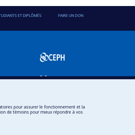
ntale;
TUDIANTS ET DIPLÔMÉS
FAIRE UN DON
ffuser les connaissances concernant les services
rer ces services.
bservatoire pour l'Éducation et la Santé des
le chez l'enfant
et le
Réseau Périnatologie
.
SPUM
atoires pour assurer le fonctionnement et la
sation de témoins pour mieux répondre à vos