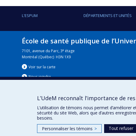
L'ESPUM
DÉPARTEMENTS ET UNITÉS
École de santé publique de l’Unive
e
7101, avenue du Parc, 3
étage
Montréal (Québec) H3N 1X9
Voir sur la carte
Nous jo
i
ndre
L’UdeM reconnaît l’importance de resp
Nouvelles
|
Événement
L’utilisation de témoins nous permet d’améliorer e
sécurité du site Web, alors que d’autres enregistr
besoins.
Tout refuser
Personnaliser les témoins
>