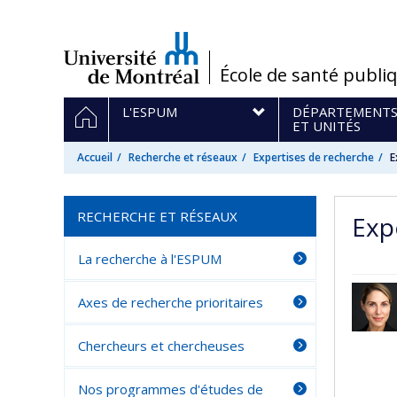
Passer
au
contenu
/
École de santé publi
Navigation
ACCUEIL
L'ESPUM
DÉPARTEMENT
principale
ET UNITÉS
Accueil
Recherche et réseaux
Expertises de recherche
E
RECHERCHE ET RÉSEAUX
Exp
La recherche à l'ESPUM
Axes de recherche prioritaires
Chercheurs et chercheuses
Nos programmes d'études de