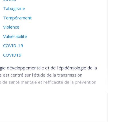
Tabagisme
Tempérament
Violence
Vulnérabilité
COVID-19
COVID19
gie développementale et de l’épidémiologie de la
est centré sur l’étude de la transmission
de santé mentale et l’efficacité de la prévention
 transfert de connaissances :
es bio-psycho-sociaux de transmission
ervices périnataux et préscolaires qui sont les plus