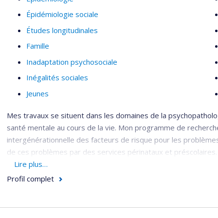
Épidémiologie sociale
Études longitudinales
Famille
Inadaptation psychosociale
Inégalités sociales
Jeunes
Mes travaux se situent dans les domaines de la psychopatholo
santé mentale au cours de la vie. Mon programme de recherche 
intergénérationnelle des facteurs de risque pour les problèmes 
de ces problèmes par des services périnataux et préscolaires.
Lire plus…
Mon programme comprend deux axes de recherche et un axe de
Profil complet
l’axe étiologie ayant pour objectif l’étude des mécanism
intergénérationnelle des problèmes de santé mentale;
l’axe prévention ayant pour objectif l’identification des s