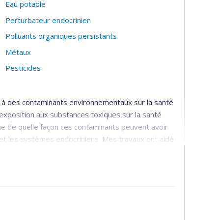
Eau potable
Perturbateur endocrinien
Polluants organiques persistants
Métaux
Pesticides
n à des contaminants environnementaux sur la santé
 l’exposition aux substances toxiques sur la santé
e de quelle façon ces contaminants peuvent avoir
et les systèmes endocriniens. Mes travaux ont aidé
 pesticides, le manganèse et les BPC.