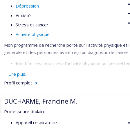
Dépression
Anxiété
Stress et cancer
Activité physique
Mon programme de recherche porte sur l'activité physique et l
générale et des personnes ayant reçu un diagnostic de cancer. 
Identifier les modalités d'activité physique qui permette
Étudier les mécanismes d'action impliqués dans la relatio
Lire plus…
Développer, implanter et évaluer des interventions en a
Profil complet
Expertise en analyse statistique :
DUCHARME, Francine M.
Analyse de données longitudinales
Professeure titulaire
Méthodes d'analyse en inférence causale (analyse de méd
Appareil respiratoire
Évaluation des propriétés psychométriques d'instrumen