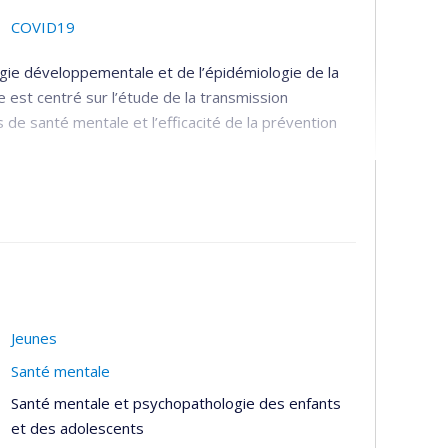
COVID19
gie développementale et de l’épidémiologie de la
est centré sur l’étude de la transmission
de santé mentale et l’efficacité de la prévention
 transfert de connaissances :
es bio-psycho-sociaux de transmission
ervices périnataux et préscolaires qui sont les plus
ntale;
ffuser les connaissances concernant les services
Jeunes
rer ces services.
Santé mentale
bservatoire pour l'Éducation et la Santé des
Santé mentale et psychopathologie des enfants
le chez l'enfant
et le
Réseau Périnatologie
.
et des adolescents