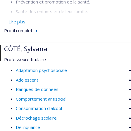
Prévention et promotion de la santé.
Santé des enfants et de leur famille.
Inégalités sociales de santé.
Lire plus…
Profil complet
Organisation de la santé publique.
Santé mondiale.
CÔTÉ, Sylvana
Professeure titulaire
Adaptation psychosociale
Adolescent
Banques de données
Comportement antisocial
Consommation d'alcool
Décrochage scolaire
Délinquance