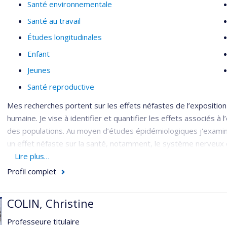
Santé environnementale
Santé au travail
Études longitudinales
Enfant
Jeunes
Santé reproductive
Mes recherches portent sur les effets néfastes de l’expositio
humaine. Je vise à identifier et quantifier les effets associés à
des populations. Au moyen d’études épidémiologiques j'examin
un effet néfaste sur la santé, notamment, le système nerveux 
à la compréhension des effets de plusieurs polluants, dont les
Lire plus…
Profil complet
COLIN, Christine
Professeure titulaire