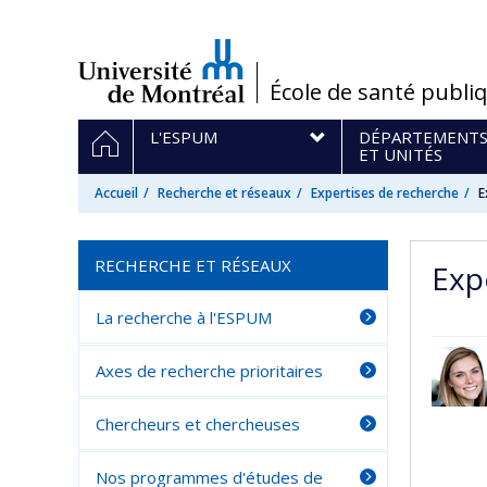
Passer
au
contenu
/
École de santé publi
Navigation
ACCUEIL
L'ESPUM
DÉPARTEMENT
principale
ET UNITÉS
Accueil
Recherche et réseaux
Expertises de recherche
E
RECHERCHE ET RÉSEAUX
Exp
La recherche à l'ESPUM
Axes de recherche prioritaires
Chercheurs et chercheuses
Nos programmes d'études de