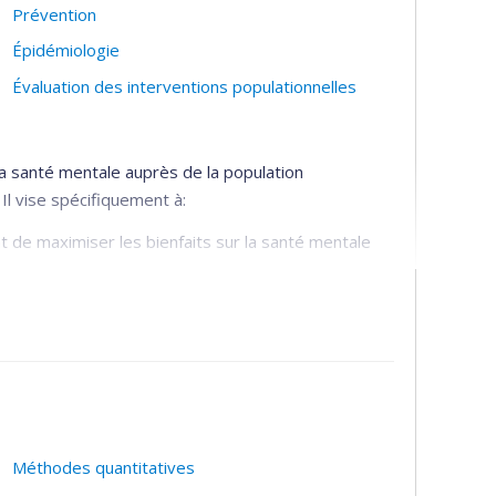
Prévention
Épidémiologie
Évaluation des interventions populationnelles
a santé mentale auprès de la population
Il vise spécifiquement à:
nt de maximiser les bienfaits sur la santé mentale
n activité physique et santé mentale
ctivité physique pour promouvoir la santé mentale
iation)
Méthodes quantitatives
ts de mesure