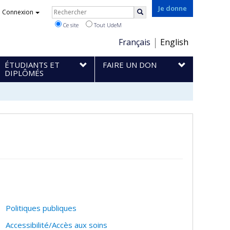
Rechercher
Je donne
Connexion
Rechercher
Ce site
Tout UdeM
Choix
Français
English
de
ÉTUDIANTS ET
FAIRE UN DON
la
DIPLÔMÉS
langue
Politiques publiques
Accessibilité/Accès aux soins