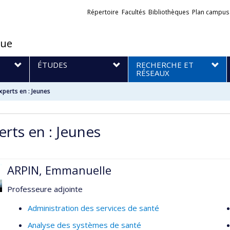
Liens
Répertoire
Facultés
Bibliothèques
Plan campus
externes
que
S
ÉTUDES
RECHERCHE ET
RÉSEAUX
xperts en : Jeunes
erts en : Jeunes
ARPIN, Emmanuelle
Professeure adjointe
Administration des services de santé
Analyse des systèmes de santé