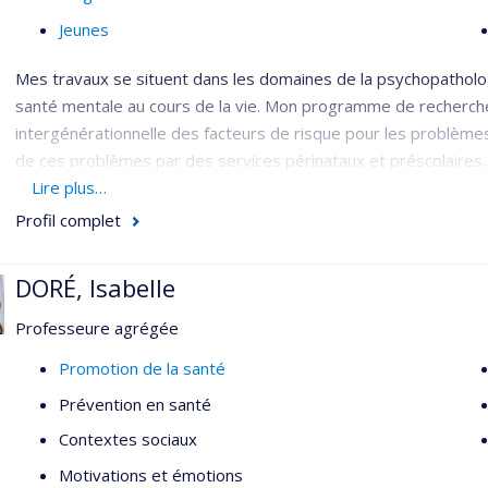
Jeunes
Mes travaux se situent dans les domaines de la psychopatholo
santé mentale au cours de la vie. Mon programme de recherche 
intergénérationnelle des facteurs de risque pour les problèmes 
de ces problèmes par des services périnataux et préscolaires.
Lire plus…
Mon programme comprend deux axes de recherche et un axe de
Profil complet
l’axe étiologie ayant pour objectif l’étude des mécanism
intergénérationnelle des problèmes de santé mentale;
DORÉ, Isabelle
l’axe prévention ayant pour objectif l’identification des s
Professeure agrégée
efficaces dans la prévention des problèmes de santé me
l’axe transfert de connaissance ayant pour objectif de di
Promotion de la santé
périnataux et préscolaires les plus efficaces afin d’amélio
Prévention en santé
Je suis également directrice de trois groupes de recherche : l'
O
Contextes sociaux
enfants
, Le
Groupe de Recherche sur l'Inadaptation Psychosocia
Motivations et émotions