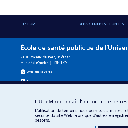
L'ESPUM
DÉPARTEMENTS ET UNITÉS
École de santé publique de l’Unive
e
7101, avenue du Parc, 3
étage
Montréal (Québec) H3N 1X9
Voir sur la carte
Nous jo
i
ndre
L’UdeM reconnaît l’importance de resp
Nouvelles
|
Événement
L’utilisation de témoins nous permet d’améliorer e
sécurité du site Web, alors que d’autres enregistr
besoins.