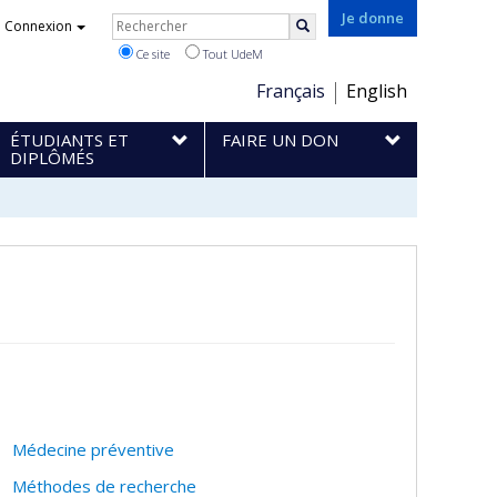
Rechercher
Je donne
Connexion
Rechercher
Ce site
Tout UdeM
Choix
Français
English
de
ÉTUDIANTS ET
FAIRE UN DON
la
DIPLÔMÉS
langue
Médecine préventive
Méthodes de recherche