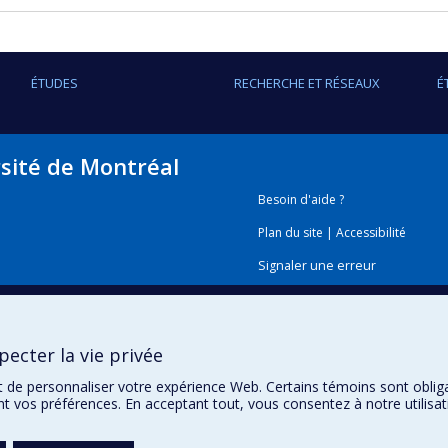
interventions de santé publique peuvent changer les voisinages
ÉTUDES
RECHERCHE ET RÉSEAUX
É
rsité de Montréal
Besoin d'aide ?
Plan du site
|
Accessibilité
Signaler une erreur
Boîte à outils
ecter la vie privée
Téléchargez les logos de l'E
t de personnaliser votre expérience Web. Certains témoins sont oblig
ent vos préférences. En acceptant tout, vous consentez à notre utili