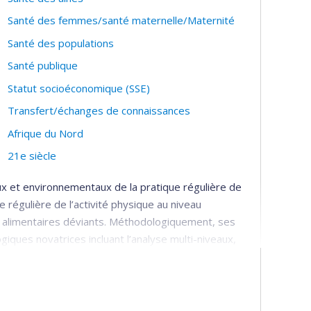
Santé des femmes/santé maternelle/Maternité
Santé des populations
Santé publique
Statut socioéconomique (SSE)
Transfert/échanges de connaissances
Afrique du Nord
21e siècle
ux et environnementaux de la pratique régulière de
e régulière de l’activité physique au niveau
 alimentaires déviants. Méthodologiquement, ses
ques novatrices incluant l’analyse multi-niveaux,
lonnage des expériences.
 quartiers peuvent influencer les habitudes de vie,
terventions de santé publique et comment ces