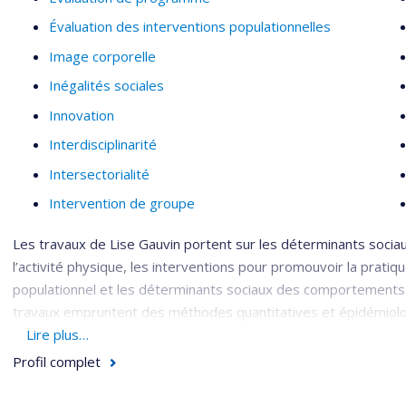
Évaluation des interventions populationnelles
Image corporelle
Inégalités sociales
Innovation
Interdisciplinarité
Intersectorialité
Intervention de groupe
Les travaux de Lise Gauvin portent sur les déterminants socia
l’activité physique, les interventions pour promouvoir la pratiqu
populationnel et les déterminants sociaux des comportements
travaux empruntent des méthodes quantitatives et épidémiologi
l’économétrie, l’observation sociale systématique et l’échantil
Lire plus…
Profil complet
Son équipe étudie comment les différentes caractéristiques des
quels aspects des voisinages peuvent devenir des cibles d’in