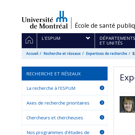
Passer
au
contenu
/
École de santé publi
Navigation
ACCUEIL
L'ESPUM
DÉPARTEMENT
principale
ET UNITÉS
Accueil
Recherche et réseaux
Expertises de recherche
E
RECHERCHE ET RÉSEAUX
Exp
La recherche à l'ESPUM
Axes de recherche prioritaires
Chercheurs et chercheuses
Nos programmes d'études de