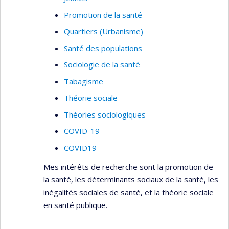
modélisations de paramètres susceptibles
d'influencer la transmission des infections
Promotion de la santé
nosocomiales et de contribuer à la formation des
Quartiers (Urbanisme)
intervenants par l'entremise du jeu sérieux
Santé des populations
(serious gaming).
Sociologie de la santé
En tant que sociologue spécialisée en relations
Tabagisme
ethniques et immigration et comme socio-
épidémiologiste, je m'intéresse particulièrement
Théorie sociale
aux déterminants sociaux de la santé. Afin de
Théories sociologiques
bien surveiller la santé des populations et les
COVID-19
inégalités sociales de la santé, il est nécessaire
COVID19
de correctement mesurer les déterminants
sociaux. Je me suis spécialisée dans le
Mes intérêts de recherche sont la promotion de
développement d'indices de défavorisation et de
la santé, les déterminants sociaux de la santé, les
vulnérabilité sur la base d'indicateurs
inégalités sociales de santé, et la théorie sociale
publiquement disponibles et ce, à très petite
en santé publique.
échelle géographique.