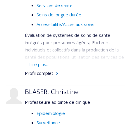
Services de santé
Soins de longue durée
Accessibilité/Accès aux soins
Évaluation de systèmes de soins de santé
intégrés pour personnes âgées; Facteurs
individuels et collectifs dans la production de la
santé des populations: utilisation des services de
santé, services aux personnes âgées,
Lire plus…
financement du système de santé, fragilité chez
Profil complet
les personnes âgées.
Il a été l’un des principaux responsables de la
BLASER, Christine
conception, de l’implantation et de l’évaluation du
Professeure adjointe de clinique
projet de démonstration d’un système intégré
de services pour les personnes âgées (SIPA).
Épidémiologie
Surveillance