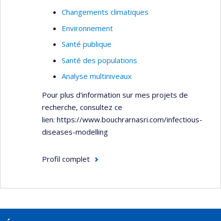
de l’exposition à des substances toxiques par la
Changements climatiques
voie cutanée. Finalement, Jérôme Lavoué
Environnement
s’intéresse au design et à l’évaluation des
Santé publique
performances des stratégies de mesure de
l’exposition en milieu de travail.
Santé des populations
Analyse multiniveaux
Pour plus d'information sur mes projets de
recherche, consultez ce
lien: https://www.bouchrarnasri.com/infectious-
diseases-modelling
Profil complet