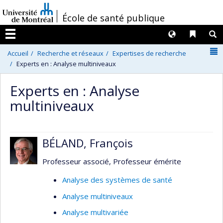
Passer
/
École de santé publique
au
contenu
Langues
Liens 
R
Menu
N
Accueil
Recherche et réseaux
Expertises de recherche
Experts en : Analyse multiniveaux
Experts en : Analyse
multiniveaux
BÉLAND, François
Professeur associé, Professeur émérite
Analyse des systèmes de santé
Analyse multiniveaux
Analyse multivariée