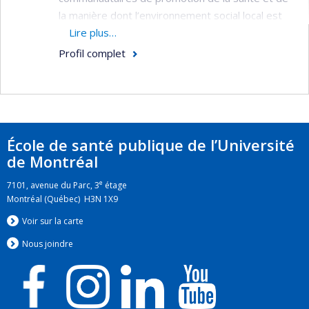
la manière dont l’environnement social local est
propice à la santé. Je travaille et ai travaillé au
Lire plus…
sein de plusieurs groupes internationaux de
Profil complet
réflexion et d’écriture sur la promotion de la
santé et l’évaluation en promotion de la santé.
École de santé publique de l’Université
de Montréal
e
7101, avenue du Parc, 3
étage
Montréal (Québec) H3N 1X9
Voir sur la carte
Nous jo
i
ndre