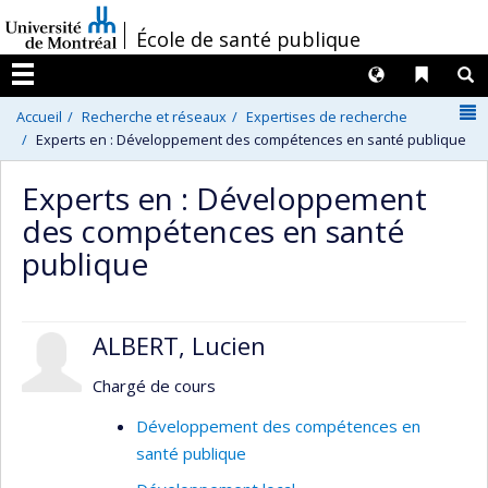
Passer
/
École de santé publique
au
contenu
Langues
Liens 
R
Menu
N
Accueil
Recherche et réseaux
Expertises de recherche
Experts en : Développement des compétences en santé publique
Experts en : Développement
des compétences en santé
publique
ALBERT, Lucien
Chargé de cours
Développement des compétences en
santé publique