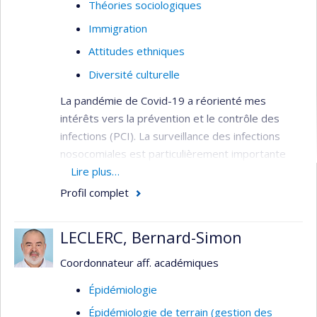
Théories sociologiques
Immigration
Attitudes ethniques
Diversité culturelle
La pandémie de Covid-19 a réorienté mes
intérêts vers la prévention et le contrôle des
infections (PCI). La surveillance des infections
nosocomiales est particulièrement importante
considérant que les patients hospitalisés sont
Lire plus…
vulnérables aux agents pathogènes présents
Profil complet
dans de telles installations. Comme
épidémiologiste au service de la PCI je peux
LECLERC, Bernard-Simon
suivre les cas et les éclosions des infections, les
corréler avec des facteurs de risque et la
Coordonnateur aff. académiques
pratique des soins. Je produis ainsi l'évidence
Épidémiologie
quantitative des observations faites en milieu de
Épidémiologie de terrain (gestion des
soins par les conseillères en PCI. Je crée des