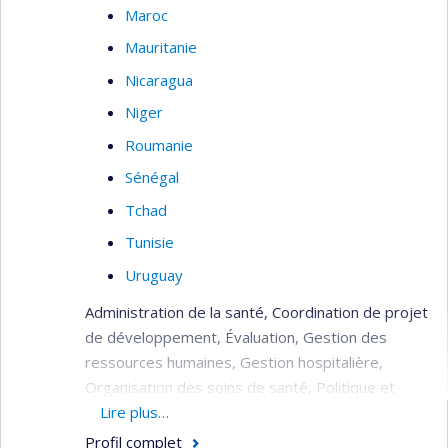
Maroc
Mauritanie
Nicaragua
Niger
Roumanie
Sénégal
Tchad
Tunisie
Uruguay
Administration de la santé, Coordination de projet
de développement, Évaluation, Gestion des
ressources humaines, Gestion hospitalière,
Organisation des soins de santé, Politique et
planification de la santé, Réhabilitation du
Lire plus…
système de santé (post crise), Soins de santé
Profil complet