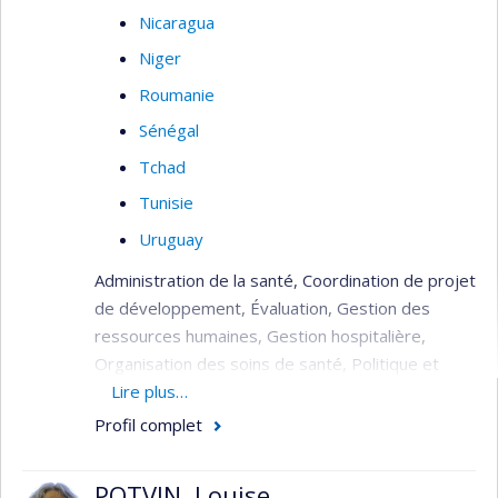
Nicaragua
Niger
Roumanie
Sénégal
Tchad
Tunisie
Uruguay
Administration de la santé, Coordination de projet
de développement, Évaluation, Gestion des
ressources humaines, Gestion hospitalière,
Organisation des soins de santé, Politique et
planification de la santé, Réhabilitation du
Lire plus…
système de santé (post crise), Soins de santé
Profil complet
(primaire, secondaire, tertiaire).
POTVIN, Louise