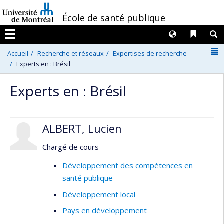
Passer
/
École de santé publique
au
contenu
Langues
Liens 
R
Menu
N
Accueil
Recherche et réseaux
Expertises de recherche
Experts en : Brésil
Experts en : Brésil
ALBERT, Lucien
Chargé de cours
Développement des compétences en
santé publique
Développement local
Pays en développement