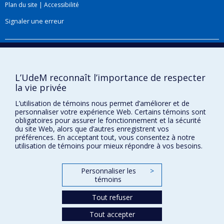
Plan du site
|
Accessibilité
Signaler une erreur
Boîte à outils
Téléchargez les logos de l'ESPUM
L’UdeM reconnaît l’importance de respecter
la vie privée
L’utilisation de témoins nous permet d’améliorer et de
personnaliser votre expérience Web. Certains témoins sont
obligatoires pour assurer le fonctionnement et la sécurité
du site Web, alors que d’autres enregistrent vos
préférences. En acceptant tout, vous consentez à notre
utilisation de témoins pour mieux répondre à vos besoins.
Personnaliser les
>
Confidentialité
témoins
Conditions d’utilisation
Tout refuser
Paramètres des témoins
Université de
Tout accepter
Montréal