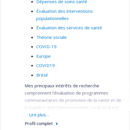
Dépenses de soins santé
Évaluation des interventions
populationnelles
Évaluation des services de santé
Théorie sociale
COVID-19
Europe
COVID19
Brésil
Mes principaux intérêts de recherche
comprennent l’évaluation de programmes
communautaires de promotion de la santé et de
la manière dont l’environnement social local est
propice à la santé. Je travaille et ai travaillé au
Lire plus…
sein de plusieurs groupes internationaux de
Profil complet
réflexion et d’écriture sur la promotion de la