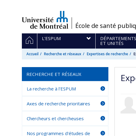
Passer
au
contenu
/
École de santé publi
Navigation
ACCUEIL
L'ESPUM
DÉPARTEMENT
principale
ET UNITÉS
Accueil
Recherche et réseaux
Expertises de recherche
E
RECHERCHE ET RÉSEAUX
Exp
La recherche à l'ESPUM
Axes de recherche prioritaires
Chercheurs et chercheuses
Nos programmes d'études de