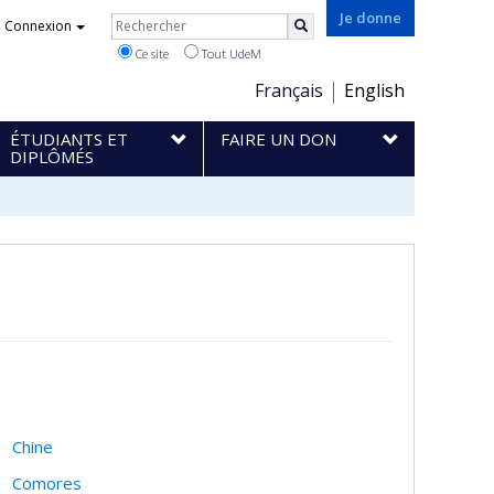
Rechercher
Je donne
Connexion
Rechercher
Ce site
Tout UdeM
Choix
Français
English
de
ÉTUDIANTS ET
FAIRE UN DON
la
DIPLÔMÉS
langue
Chine
Comores