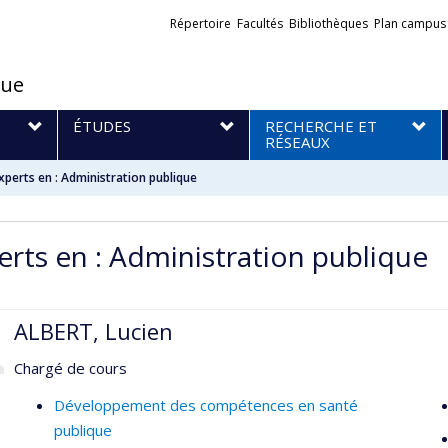
Liens
Répertoire
Facultés
Bibliothèques
Plan campus
externes
que
S
ÉTUDES
RECHERCHE ET
RÉSEAUX
xperts en : Administration publique
erts en : Administration publique
ALBERT, Lucien
Chargé de cours
Développement des compétences en santé
publique