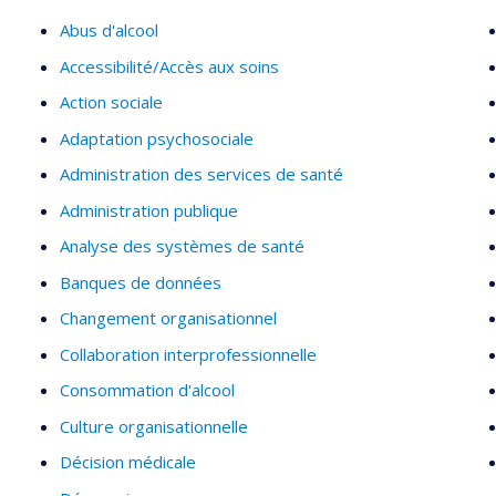
Abus d'alcool
Santé publique (public et privé)
Accessibilité/Accès aux soins
Institutions universitaires
Action sociale
Projets d’assistance technique et de coopération interna
Adaptation psychosociale
Gouvernance publique
Administration des services de santé
PME et commerces de détail
Administration publique
Organisations sans but lucratif
Analyse des systèmes de santé
Banques de données
Changement organisationnel
Collaboration interprofessionnelle
Consommation d'alcool
Culture organisationnelle
Décision médicale