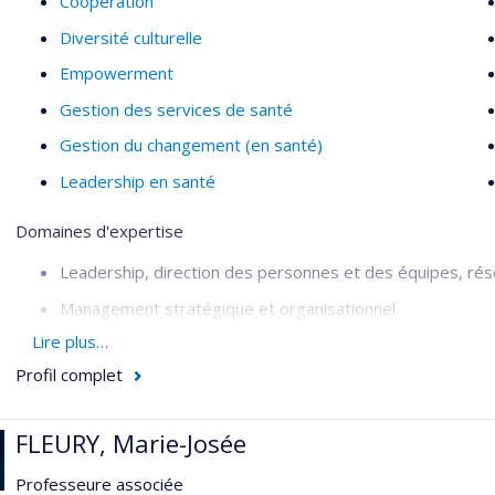
Coopération
Diversité culturelle
Empowerment
Gestion des services de santé
Gestion du changement (en santé)
Leadership en santé
Domaines d'expertise
Leadership, direction des personnes et des équipes, réso
Management stratégique et organisationnel
Lire plus…
Formation continue, andragogie et technopédagogie
Profil complet
Gestion administrative et développement d’affaires
Gestion en contexte international et interculturel
FLEURY, Marie-Josée
Coaching de carrière
Professeure associée
Secteurs d'intervention