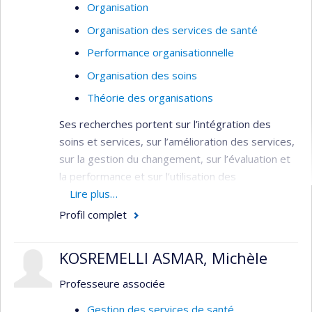
Organisation
Organisation des services de santé
Performance organisationnelle
Organisation des soins
Théorie des organisations
Ses recherches portent sur l’intégration des
soins et services, sur l’amélioration des services,
sur la gestion du changement, sur l’évaluation et
la performance et sur l’utilisation des
connaissances.
Lire plus…
Profil complet
Domaines : Médecine sociale et préventive
– Planification / Évaluation - Services de
KOSREMELLI ASMAR, Michèle
santé
Méthodologies : Évaluative –
Professeure associée
Organisationnelle
Gestion des services de santé