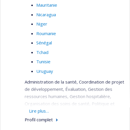
Mauritanie
Nicaragua
Niger
Roumanie
Sénégal
Tchad
Tunisie
Uruguay
Administration de la santé, Coordination de projet
de développement, Évaluation, Gestion des
ressources humaines, Gestion hospitalière,
Organisation des soins de santé, Politique et
planification de la santé, Réhabilitation du
Lire plus…
système de santé (post crise), Soins de santé
Profil complet
(primaire, secondaire, tertiaire).