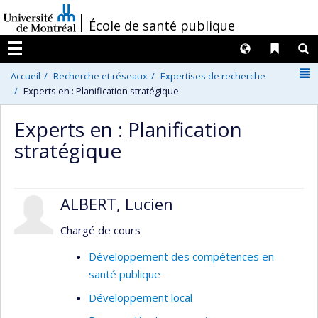
Passer
/
École de santé publique
au
contenu
Langues
Liens 
R
Menu
N
Accueil
Recherche et réseaux
Expertises de recherche
Experts en : Planification stratégique
Experts en : Planification
stratégique
ALBERT, Lucien
Chargé de cours
Développement des compétences en
santé publique
Développement local