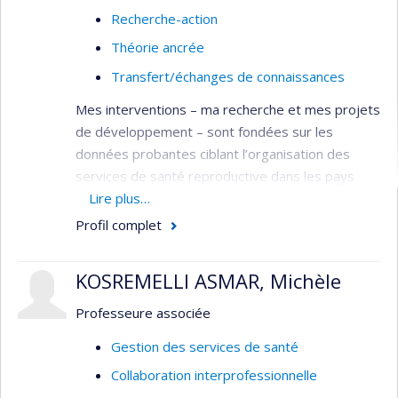
Recherche-action
Théorie ancrée
Transfert/échanges de connaissances
Mes interventions – ma recherche et mes projets
de développement – sont fondées sur les
données probantes ciblant l’organisation des
services de santé reproductive dans les pays
francophones en développement,
Lire plus…
particulièrement: le système socio-culturel et
Profil complet
sanitaire (gestion des ressources humaines, plan
de carrière des professions féminines pour être
KOSREMELLI ASMAR, Michèle
avec la femme, lois et règlementation
correspondante, marketing social, empowerment
Professeure associée
de la femme/du couple/de la famille, etc.), le
Gestion des services de santé
système éducationnel (évaluation de la formation
Collaboration interprofessionnelle
et de la pratique basée sur les données