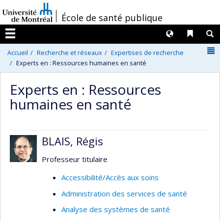
Passer
/
École de santé publique
au
contenu
Langues
Liens 
R
Menu
N
Accueil
Recherche et réseaux
Expertises de recherche
Experts en : Ressources humaines en santé
Experts en : Ressources
humaines en santé
BLAIS, Régis
Professeur titulaire
Accessibilité/Accès aux soins
Administration des services de santé
Analyse des systèmes de santé