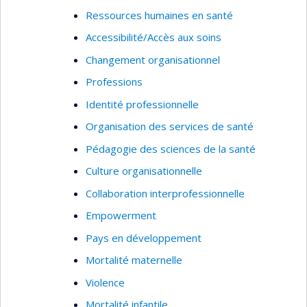
migratoire précaire, et 2) l’émergence et la mise
Ressources humaines en santé
en oeuvre d’initiatives intersectorielles et de
Accessibilité/Accès aux soins
formations aux professionnels de santé pour
Changement organisationnel
améliorer les réponses aux besoins diversifiés
des populations migrantes mal desservies, au
Professions
Canada et en Europe. Je mobilise les approches
Identité professionnelle
participatives et centrées sur les besoins des
Organisation des services de santé
usagers dans mes recherches.
Pédagogie des sciences de la santé
Culture organisationnelle
Collaboration interprofessionnelle
Empowerment
Pays en développement
Mortalité maternelle
Violence
Mortalité infantile