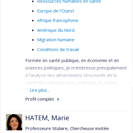
Ressources humaines en santé
Europe de l’Ouest
Afrique francophone
Amérique du Nord
Migration humaine
Conditions de travail
Formée en santé publique, en économie et en
sciences politiques, je m'intéresse principalement
à l'analyse des déterninants structurels de la
santé des migrants (lois, politiques et cadres
réglementaires, normes) qui façonnent les
Lire plus…
déterminants intermédiaires de la santé
Profil complet
(conditions de travail et de logement, accès aux
soins et services, etc.).
HATEM, Marie
Mes projets actuels évaluent 1) l'expérience des
Professeure titulaire, Chercheuse invitée
soins et services des personnes au statut