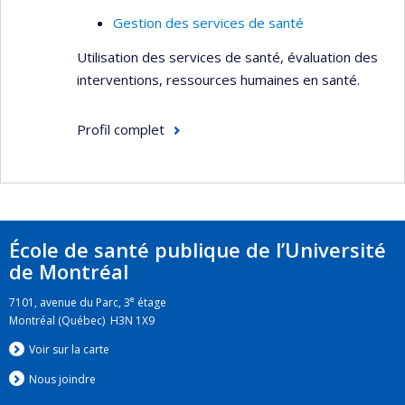
Pour y arriver, elle a recours à divers moyens,
Gestion des services de santé
dont le renforcement de ressources humaines et
institutionnelles et la création d’une plateforme
Utilisation des services de santé, évaluation des
numérique favorisant l’interaction et les échanges
interventions, ressources humaines en santé.
de compétences entre les ressources humaines,
matérielles et institutionnelles dans la
Profil complet
francophonie.
École de santé publique de l’Université
de Montréal
e
7101, avenue du Parc, 3
étage
Montréal (Québec) H3N 1X9
Voir sur la carte
Nous jo
i
ndre