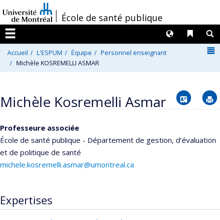
Passer
/
École de santé publique
au
contenu
Langues
Liens 
R
Menu
N
Accueil
L'ESPUM
Équipe
Personnel enseignant
Michèle KOSREMELLI ASMAR
Vcard
Michèle Kosremelli Asmar
Professeure associée
École de santé publique - Département de gestion, d’évaluation
et de politique de santé
michele.kosremelli.asmar@umontreal.ca
Expertises