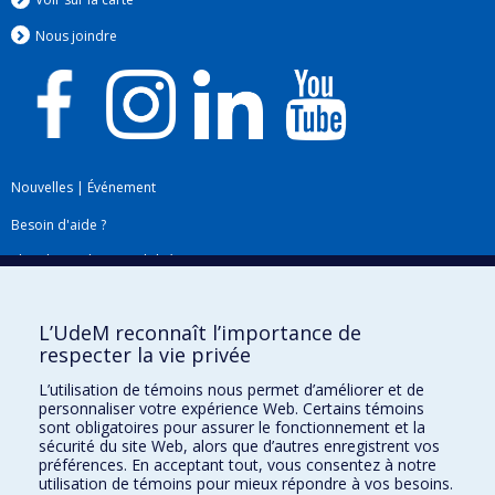
Nous jo
i
ndre
Nouvelles
|
Événement
Besoin d'aide ?
Plan du site
|
Accessibilité
Signaler une erreur
L’UdeM reconnaît l’importance de
respecter la vie privée
Boîte à outils
L’utilisation de témoins nous permet d’améliorer et de
personnaliser votre expérience Web. Certains témoins
Téléchargez les logos de l'ESPUM
sont obligatoires pour assurer le fonctionnement et la
sécurité du site Web, alors que d’autres enregistrent vos
préférences. En acceptant tout, vous consentez à notre
utilisation de témoins pour mieux répondre à vos besoins.