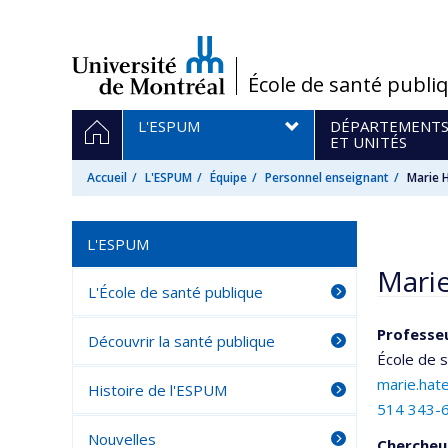
Passer
au
contenu
/
École de santé publi
Navigation
ACCUEIL
L'ESPUM
DÉPARTEMENT
principale
ET UNITÉS
Accueil
L'ESPUM
Équipe
Personnel enseignant
Marie 
L'ESPUM
Mari
L'École de santé publique
Professeu
Découvrir la santé publique
École de 
marie.hat
Histoire de l'ESPUM
514 343-
Nouvelles
Chercheu