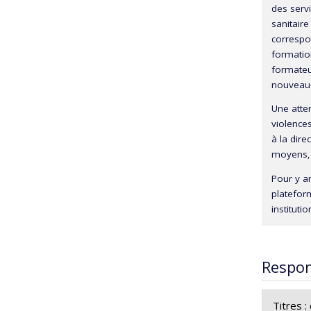
des serv
sanitair
correspo
formatio
formateu
nouveau-n
Une atten
violences
à la dire
moyens, l
Pour y ar
platefor
instituti
Respon
Titres 