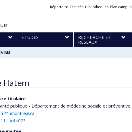
Liens
Répertoire
Facultés
Bibliothèques
Plan campus
externes
que
S
ÉTUDES
RECHERCHE ET
RÉSEAUX
HATEM
e Hatem
re titulaire
santé publique - Département de médecine sociale et préventive
em@umontreal.ca
6111 #44023
se invitée