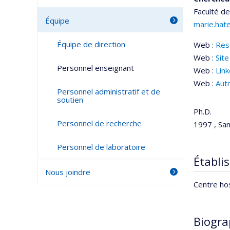
Faculté de
Équipe
marie.hat
Équipe de direction
Web :
Res
Web :
Site
Personnel enseignant
Web :
Lin
Web :
Aut
Personnel administratif et de
soutien
Ph.D.
Personnel de recherche
1997 , San
Personnel de laboratoire
Établis
Nous joindre
Centre hos
Biogra