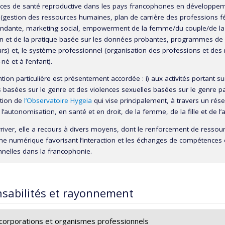
ices de santé reproductive dans les pays francophones en développemen
e (gestion des ressources humaines, plan de carrière des professions f
ndante, marketing social, empowerment de la femme/du couple/de la fam
n et de la pratique basée sur les données probantes, programmes de
rs) et, le système professionnel (organisation des professions et des 
é et à l’enfant).
tion particulière est présentement accordée : i) aux activités portant su
 basées sur le genre et des violences sexuelles basées sur le genre parti
ction de
l’Observatoire Hygeia
qui vise principalement, à travers un rés
’autonomisation, en santé et en droit, de la femme, de la fille et de l
river, elle a recours à divers moyens, dont le renforcement de ressourc
me numérique favorisant l’interaction et les échanges de compétences 
onnelles dans la francophonie.
sabilités et rayonnement
: corporations et organismes professionnels