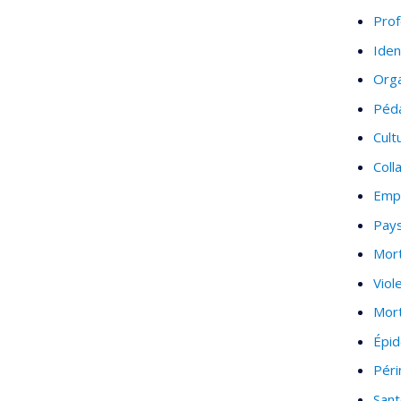
Prof
Iden
Orga
Péda
Cult
Coll
Emp
Pay
Mort
Viol
Mort
Épid
Péri
Sant