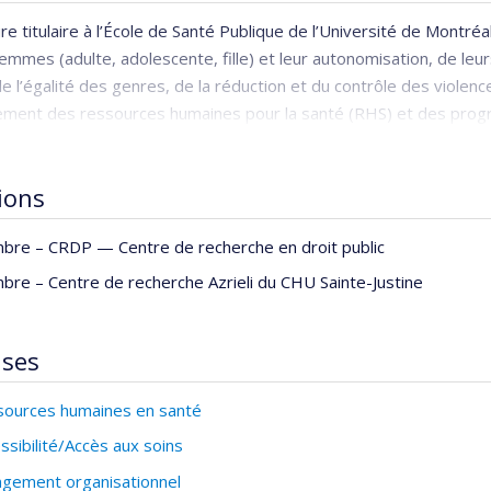
e titulaire à l’École de Santé Publique de l’Université de Montr
emmes (adulte, adolescente, fille) et leur autonomisation, de le
de l’égalité des genres, de la réduction et du contrôle des violence
ment des ressources humaines pour la santé (RHS) et des progra
, pour l’amélioration de la qualité du continuum des services de 
ces dans la gestion des RHS pour rendre disponibles, accessible
tions
er les femmes et leurs familles à chaque étape de leur vie repr
 et instituts multidisciplinaires de RHS dans les pays francopho
bre –
CRDP — Centre de recherche en droit public
isation des femmes francophones … en santé » regroupant différe
rix Nobel de la Paix 2018, parrain de Hygeia l’a invitée à dirige
bre –
Centre de recherche Azrieli du CHU Sainte-Justine
la cause des femmes victimes de violences sexuelles en tant qu’a
Afrique SubSaharienne (ex. Burkina Faso, Cameroun, Côte d’ivoire
ises
ut au long de ce parcours, elle touche à la vulnérabilité des femm
ources humaines en santé
ssibilité/Accès aux soins
gement organisationnel