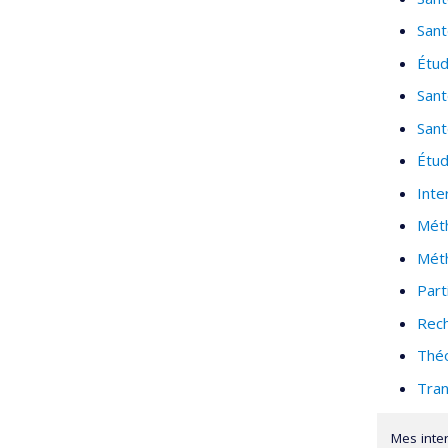
Sant
Étud
Sant
Sant
Étud
Inte
Méth
Méth
Part
Rech
Théo
Tran
Mes inte