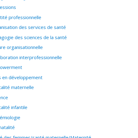
essions
tité professionnelle
nisation des services de santé
gogie des sciences de la santé
ure organisationnelle
aboration interprofessionnelle
owerment
s en développement
alité maternelle
ence
alité infantile
émiologie
natalité
é des femmes/santé maternelle/Maternité