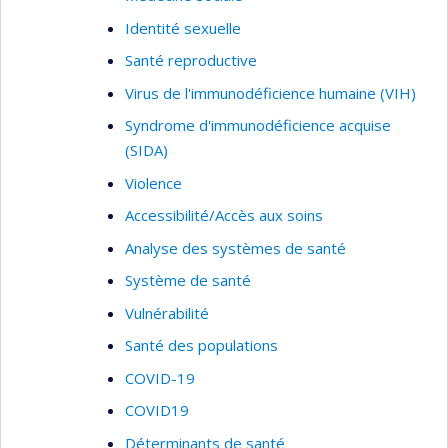
développement, la mise en œuvre et l'évaluation
Identité sexuelle
des interventions en santé, stratégies et actions
Santé reproductive
sanitaires.
Virus de l'immunodéficience humaine (VIH)
Il s’intéresse également à la traduction des
Syndrome d'immunodéficience acquise
résultats de recherche en politique ainsi qu’aux
(SIDA)
stratégies et actions pour la protection et la
promotion de la santé publique en Afrique.
Violence
Accessibilité/Accès aux soins
Analyse des systèmes de santé
Système de santé
Vulnérabilité
Santé des populations
COVID-19
COVID19
Déterminants de santé