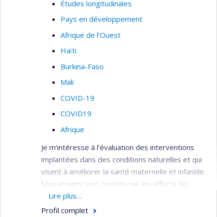
Études longitudinales
Pays en développement
Afrique de l’Ouest
Haïti
Burkina-Faso
Mali
COVID-19
COVID19
Afrique
Je m’intéresse à l’évaluation des interventions
implantées dans des conditions naturelles et qui
visent à améliorer la santé maternelle et infantile.
Mes projets sont centrés sur les efforts de
contrôle et d'élimination du paludisme (malaria),
Lire plus…
ainsi que sur les politiques pour améliorer la
Profil complet