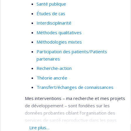
Santé publique
Études de cas
Interdisciplinarité
Méthodes qualitatives
Méthodologies mixtes
Participation des patients/Patients
partenaires
Recherche-action
Théorie ancrée
Transfert/échanges de connaissances
Mes interventions – ma recherche et mes projets
de développement – sont fondées sur les
données probantes ciblant l’organisation des
services de santé reproductive dans les pays
francophones en développement,
Lire plus…