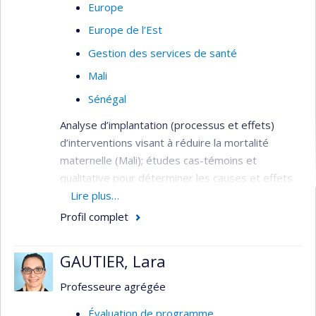
Europe
Europe de l’Est
Gestion des services de santé
Mali
Sénégal
Analyse d’implantation (processus et effets)
d’interventions visant à réduire la mortalité
maternelle (Mali); études cas-témoins et
qualitative pour déterminer les causes et effets
du délai à consulter les services de santé lors de
Lire plus…
complications obstétricales (Mali); essai contrôlé
Profil complet
randomisé pour la mesure de l’impact des
bonnes pratiques pour améliorer la qualité des
GAUTIER, Lara
soins obstétricaux sur la mortalité maternelle et
mesure de la satisfaction et motivation du
Professeure agrégée
personnel de santé (Sénégal et Mali).
Évaluation de programme