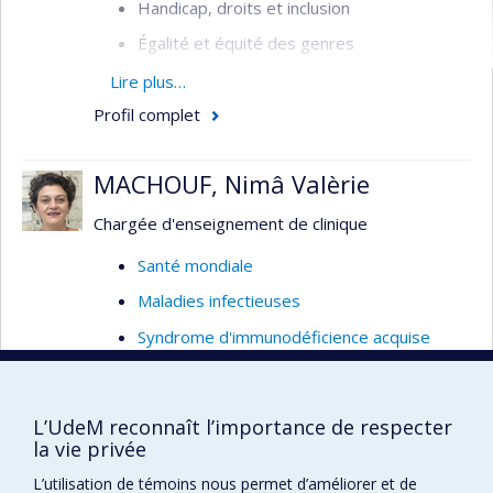
Handicap, droits et inclusion
Égalité et équité des genres
Intersectionnalité
Lire plus…
Profil complet
Analyse intersectionnelle des politiques
publiques
MACHOUF, Nimâ Valèrie
Équité et justice sociale
Santé sexuelle et reproductive
Chargée d'enseignement de clinique
VIH/sida
Santé mondiale
Violences sexuelles
Maladies infectieuses
Accès et utilisation des services de santé
Syndrome d'immunodéficience acquise
Systèmes de santé
(SIDA)
Santé des populations vulnérables et
Infections en émergence
marginalisées
L’UdeM reconnaît l’importance de respecter
Prévention et contrôle des infections dans
la vie privée
Gouvernance mondiale de la santé relative
la population
à la COVID-19
L’utilisation de témoins nous permet d’améliorer et de