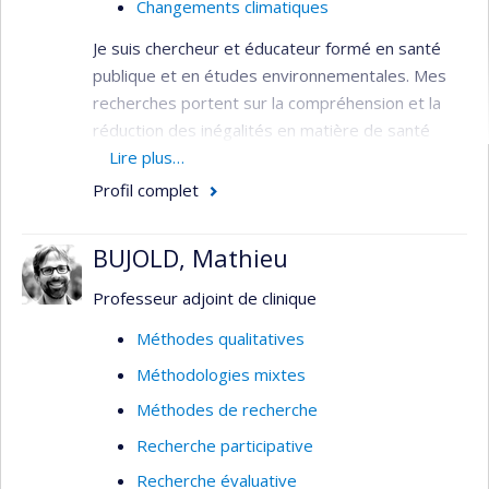
Changements climatiques
Je suis chercheur et éducateur formé en santé
publique et en études environnementales. Mes
recherches portent sur la compréhension et la
réduction des inégalités en matière de santé
provenant des structures sociales et
Lire plus…
environnementales mondiales, en partenariat
Profil complet
avec les communautés touchées. Les domaines
d'intérêt à ce jour comprennent les impacts de
BUJOLD, Mathieu
l'agro-industrie bananière sur la santé au travail
et l'environnement et les impacts sur la santé de
Professeur adjoint de clinique
l'extraction des ressources. J'étudie également la
Méthodes qualitatives
production sociale des connaissances en santé
Méthodologies mixtes
publique et les influences des entreprises sur la
santé et la recherche en santé. J'utilise des
Méthodes de recherche
méthodes mixtes comprenant l'ethnographie,
Recherche participative
l'analyse du discours, les synthèses de
Recherche évaluative
connaissances et les approches participatives.