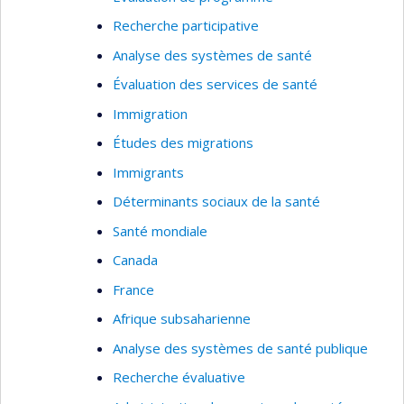
Déterminants de la santé; pays en
Recherche participative
développement; évaluation et organisation des
services de santé; ressources humaines.
Analyse des systèmes de santé
Évaluation des services de santé
Immigration
Études des migrations
Immigrants
Déterminants sociaux de la santé
Santé mondiale
Canada
France
Afrique subsaharienne
Analyse des systèmes de santé publique
Recherche évaluative