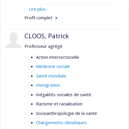
Approches participatives (bénéficiaires,
Lire plus…
intervenant.es, gestionnaires, citoyens) en
Profil complet
évaluation de programmes et
d’interventions (santé et services sociaux,
développement communautaire)
CLOOS, Patrick
Étude de besoins de santé et de bien-être
Professeur agrégé
de personnes marginalisées, situations
d’itinérances
Action intersectorielle
Analyse de politiques publiques;
Médecine sociale
gouvernance ancrée dans des données
Santé mondiale
probantes
Immigration
Sciences sociales de la santé, anthropologie
Inégalités sociales de santé
médicale, santé publique
Racisme et racialisation
Réalités autochtones urbaines
Socioanthropologie de la santé
Changements climatiques