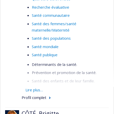
déterminants de la santé/accès aux soins des
Recherche évaluative
personnes migrantes sans assurance médicale,
Montréal; les obstacles liés à l'installation des
Santé communautaire
réfugiés et demandeurs d'asile au Québec; et sur
Santé des femmes/santé
la résilience des systèmes de santé et des
maternelle/Maternité
migrations dans un contexte de changement
Santé des populations
climatique (Haïti/Bangladesh/Antilles).
Santé mondiale
Santé publique
Déterminants de la santé.
Prévention et promotion de la santé.
Santé des enfants et de leur famille.
Inégalités sociales de santé.
Lire plus…
Profil complet
Organisation de la santé publique.
Santé mondiale.
CÔTÉ, Brigitte