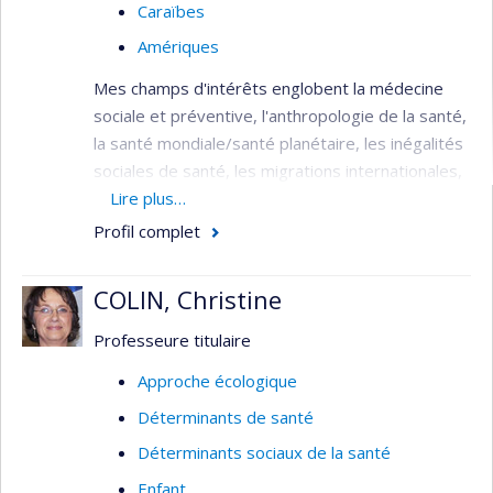
Caraïbes
Amériques
Mes champs d'intérêts englobent la médecine
sociale et préventive, l'anthropologie de la santé,
la santé mondiale/santé planétaire, les inégalités
sociales de santé, les migrations internationales,
le racisme, le changement climatique et les
Lire plus…
Caraïbes. Ceux-ci découlent tant de mes
Profil complet
expériences professionnelles que de ma
formation interdisciplinaire - médecine, santé
COLIN, Christine
publique et sciences humaines/sociales. Je
possède une expérience clinique (médecin
Professeure titulaire
hospitalier) et humanitaire (avec Médecins sans
Approche écologique
Frontières) dans des contextes très variés :
Déterminants de santé
centre urbain et catastrophe climatique
(Philippines), milieu rural (Lao), camp de
Déterminants sociaux de la santé
personnes réfugiées (Afghanistan) et dans des
Enfant