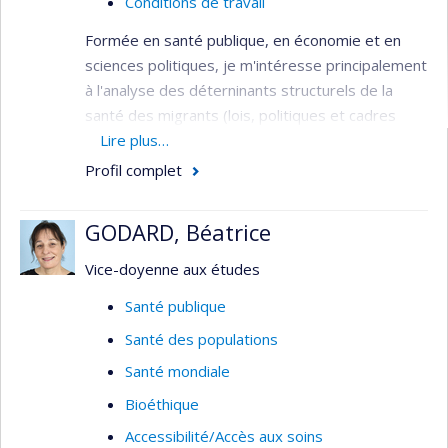
Conditions de travail
Formée en santé publique, en économie et en
sciences politiques, je m'intéresse principalement
à l'analyse des déterninants structurels de la
santé des migrants (lois, politiques et cadres
réglementaires, normes) qui façonnent les
Lire plus…
déterminants intermédiaires de la santé
Profil complet
(conditions de travail et de logement, accès aux
soins et services, etc.).
GODARD, Béatrice
Mes projets actuels évaluent 1) l'expérience des
Vice-doyenne aux études
soins et services des personnes au statut
migratoire précaire, et 2) l’émergence et la mise
Santé publique
en oeuvre d’initiatives intersectorielles et de
Santé des populations
formations aux professionnels de santé pour
Santé mondiale
améliorer les réponses aux besoins diversifiés
des populations migrantes mal desservies, au
Bioéthique
Canada et en Europe. Je mobilise les approches
Accessibilité/Accès aux soins