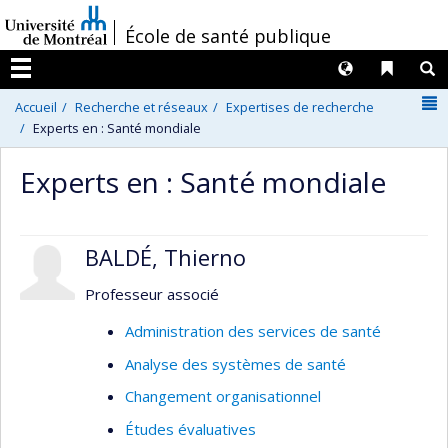
Passer
/
École de santé publique
au
contenu
Langues
Liens 
R
Menu
N
Accueil
Recherche et réseaux
Expertises de recherche
Experts en : Santé mondiale
Experts en : Santé mondiale
BALDÉ, Thierno
Professeur associé
Administration des services de santé
Analyse des systèmes de santé
Changement organisationnel
Études évaluatives