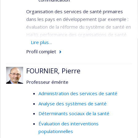
Organisation des services de santé primaires
dans les pays en développement (par exemple :
évaluation de la réforme du système de santé en
Haïti); performance des organisations de santé
(par exemple : évaluation de la performance des
Lire plus…
hôpitaux et des agences d’évaluation des
Profil complet
technologies de la santé); organisation des
services de santé mentale (par exemple :
FOURNIER, Pierre
évaluation de la gestion par programmes
clientèles en milieu psychiatrique, prévention du
Professeur émérite
suicide chez les jeunes); organisation des
Administration des services de santé
services d'urgence (par exemple : évaluation du
Analyse des systèmes de santé
traitement des appels aux services d’urgence,
gestion des flottes ambulancières); traitement
Déterminants sociaux de la santé
de l’information clinique et administrative (par
Évaluation des interventions
exemple : analyse de la décision médicale,
populationnelles
télémédecine, systèmes d’information en santé).