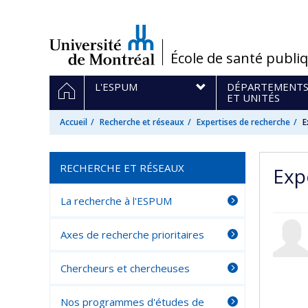
Passer
au
contenu
/
École de santé publi
Navigation
ACCUEIL
L'ESPUM
DÉPARTEMENT
principale
ET UNITÉS
Accueil
Recherche et réseaux
Expertises de recherche
E
RECHERCHE ET RÉSEAUX
Exp
La recherche à l'ESPUM
Axes de recherche prioritaires
Chercheurs et chercheuses
Nos programmes d'études de