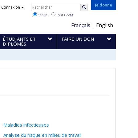
Rechercher
Je donne
Connexion
Rechercher
Ce site
Tout UdeM
Choix
Français
English
de
ÉTUDIANTS ET
FAIRE UN DON
la
DIPLÔMÉS
langue
Maladies infectieuses
Analyse du risque en milieu de travail