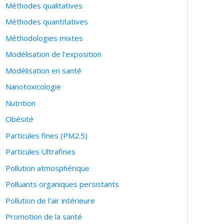
Méthodes qualitatives
he collaborative et transdisciplinaire qui
 éléments de notre environnement.
Méthodes quantitatives
Méthodologies mixtes
a défini comme suit.
Modélisation de l'exposition
aux contaminants, la nutrition, l'eau et
Modélisation en santé
Nanotoxicologie
aines avec l’eau
Nutrition
 au niveau international chez des populations
Obésité
Particules fines (PM2.5)
Particules Ultrafines
Pollution atmosphérique
s, épidémiologie, toxicologie, nutrition, promotion
Polluants organiques persistants
les et anthropologie.
Pollution de l'air intérieure
risques (tel que proposé par l'Organisation
Promotion de la santé