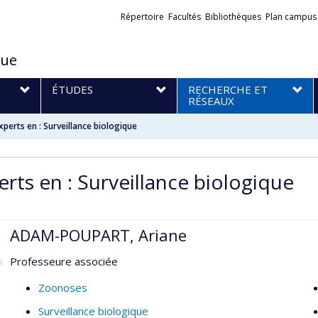
Liens
Répertoire
Facultés
Bibliothèques
Plan campus
externes
que
S
ÉTUDES
RECHERCHE ET
RÉSEAUX
xperts en : Surveillance biologique
erts en : Surveillance biologique
ADAM-POUPART, Ariane
Professeure associée
Zoonoses
Surveillance biologique