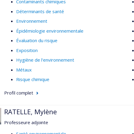
Contaminants chimiques
métalloïdes, comme le mercure, l’arsenic, incluant les métaux r
Déterminants de santé
Environnement
Épidémiologie environnementale
Évaluation du risque
Exposition
Hygiène de l'environnement
Métaux
Risque chimique
Profil complet
RATELLE, Mylène
Professeure adjointe
Santé environnementale