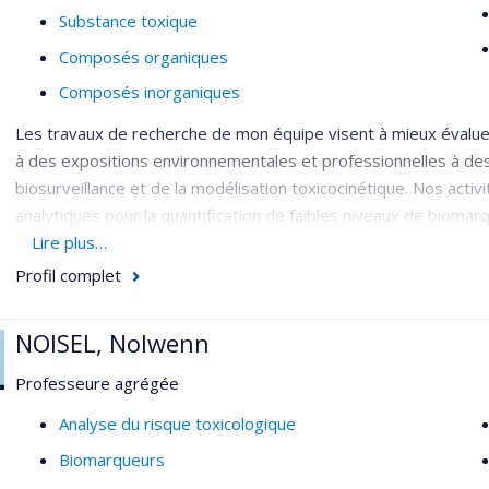
Substance toxique
Composés organiques
Composés inorganiques
Les travaux de recherche de mon équipe visent à mieux évaluer
à des expositions environnementales et professionnelles à des p
biosurveillance et de la modélisation toxicocinétique. Nos act
analytiques pour la quantification de faibles niveaux de biomarq
Ces méthodes permettent d’étudier le comportement cinétique
Lire plus…
humain. Les données peuvent alors servir au développement 
Profil complet
devenir des contaminants d’intérêt dans l’organisme humain et
mesures de biomarqueurs.
NOISEL, Nolwenn
Nos travaux consistent également à utiliser la mesure de bioma
Professeure agrégée
toxicocinétique pour l’évaluation de l’exposition à des contamin
population générale et dans le milieu de travail. Les contamina
Analyse du risque toxicologique
pyréthrines naturelles, les pyréthrinoïdes, les phtalimides, le
Biomarqueurs
biphényles polychlorés, les hydrocarbures aromatiques polycycl