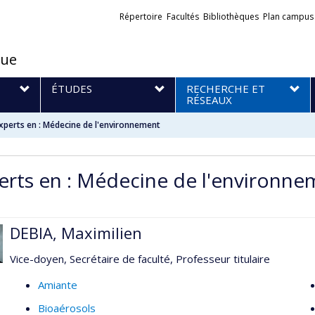
Liens
Répertoire
Facultés
Bibliothèques
Plan campus
externes
que
S
ÉTUDES
RECHERCHE ET
RÉSEAUX
xperts en : Médecine de l'environnement
erts en : Médecine de l'environne
DEBIA, Maximilien
Vice-doyen, Secrétaire de faculté, Professeur titulaire
Amiante
Bioaérosols