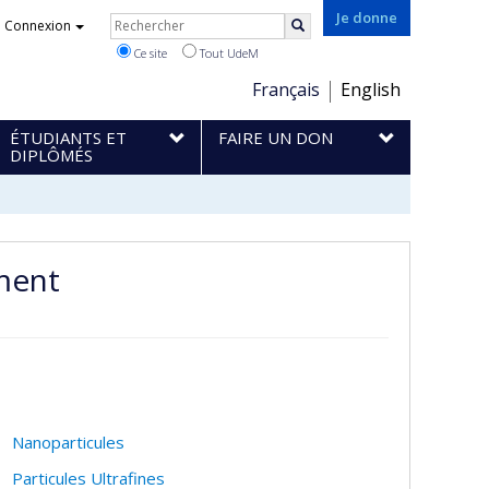
Rechercher
Je donne
Connexion
Rechercher
Ce site
Tout UdeM
Choix
Français
English
de
ÉTUDIANTS ET
FAIRE UN DON
la
DIPLÔMÉS
langue
ment
Nanoparticules
Particules Ultrafines