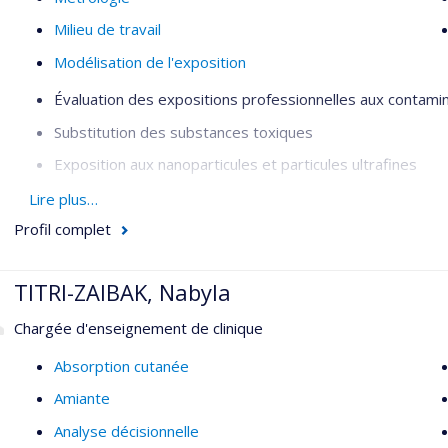
Milieu de travail
Modélisation de l'exposition
Évaluation des expositions professionnelles aux contami
Substitution des substances toxiques
Exposition aux nanoparticules et particules ultrafines
Modélisation mathématique des concentrations de contami
Lire plus…
Profil complet
Surveillance biologique
Thèmes : Hygiène du travail, santé et sécurité, évaluation des
TITRI-ZAIBAK, Nabyla
Chargée d'enseignement de clinique
Absorption cutanée
Amiante
Analyse décisionnelle