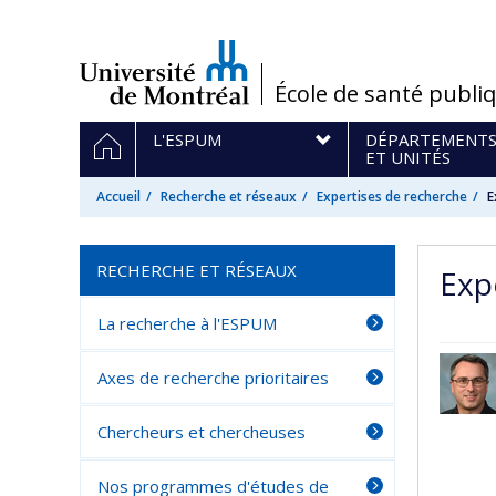
Passer
au
contenu
/
École de santé publi
Navigation
ACCUEIL
L'ESPUM
DÉPARTEMENT
principale
ET UNITÉS
Accueil
Recherche et réseaux
Expertises de recherche
E
RECHERCHE ET RÉSEAUX
Exp
La recherche à l'ESPUM
Axes de recherche prioritaires
Chercheurs et chercheuses
Nos programmes d'études de