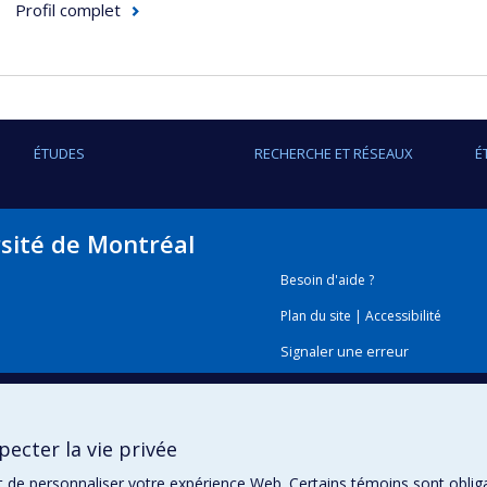
Profil complet
ÉTUDES
RECHERCHE ET RÉSEAUX
É
rsité de Montréal
Besoin d'aide ?
Plan du site
|
Accessibilité
Signaler une erreur
Boîte à outils
ecter la vie privée
Téléchargez les logos de l'E
t de personnaliser votre expérience Web. Certains témoins sont oblig