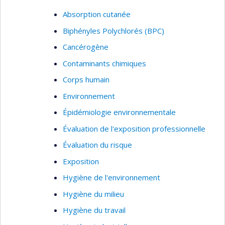
Surveillance biologique
Absorption cutanée
Thèmes : Hygiène du travail, santé et sécurité,
Biphényles Polychlorés (BPC)
évaluation des expositions professionnelles
Cancérogène
Contaminants chimiques
Corps humain
Environnement
Épidémiologie environnementale
Évaluation de l'exposition professionnelle
Évaluation du risque
Exposition
Hygiène de l'environnement
Hygiène du milieu
Hygiène du travail