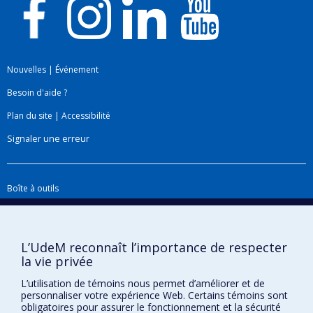
Évaluation de la toxicité du béryllium
2003 - 2010
Impact des nanoparticules : métrologie et moyens
de contrôle
2007 - 2010
Nouvelles
|
Événement
Changements climatiques, emplois verts et santé
2010 -
Besoin d'aide ?
Plan du site
|
Accessibilité
Signaler une erreur
Boîte à outils
Téléchargez les logos de l'ESPUM
L’UdeM reconnaît l’importance de respecter
la vie privée
L’utilisation de témoins nous permet d’améliorer et de
personnaliser votre expérience Web. Certains témoins sont
obligatoires pour assurer le fonctionnement et la sécurité