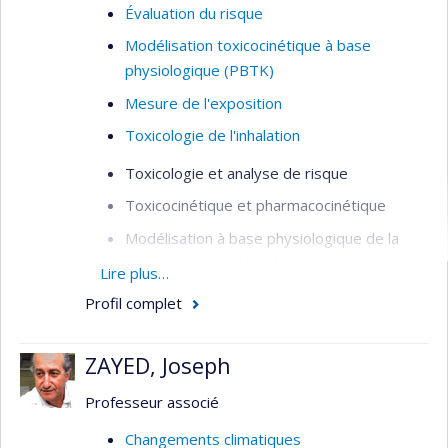
Évaluation du risque
Modélisation toxicocinétique à base
physiologique (PBTK)
Mesure de l'exposition
Toxicologie de l'inhalation
Toxicologie et analyse de risque
Toxicocinétique et pharmacocinétique
Modélisation à base physiologique de la
toxicocinétique des xénobiotiques
Lire plus…
Interactions entre xénobiotiques dans les
Profil complet
mélanges
Extrapolations in vitro-in vivo en
ZAYED, Joseph
toxicocinétique
Professeur associé
distribution
clairance
Changements climatiques