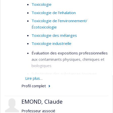
Toxicologie
Toxicologie de l'inhalation
Toxicologie de l'environnement/
Écotoxicologie
Toxicologie des mélanges
Toxicologie industrielle
Évaluation des expositions professionnelles
aux contaminants physiques, chimiques et
biologiques
Substitution des substances toxiques
Lire plus…
Exposition aux nanoparticules et particules
Profil complet
ultrafines
Modélisation mathématique des
EMOND, Claude
concentrations de contaminants en milieu
de travail
Professeur associé