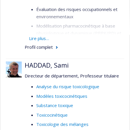
Évaluation des risques occupationnels et
environnementaux
Modélisation pharmacocinétique à base
physiologique et dynamique (PBPK/PD) et
Lire plus…
cellulaire
Profil complet
Études sur les modes d’action des
contaminants et des solvants
HADDAD, Sami
Toxicologie des nanoparticules
(nanotoxicologie et nanosécurité)
Directeur de département, Professeur titulaire
Analyse du risque toxicologique
Modèles toxicocinétiques
Substance toxique
Toxicocinétique
Toxicologie des mélanges