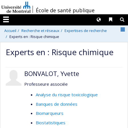
Passer
/
École de santé publique
au
contenu
Langues
Liens 
R
Menu
N
Accueil
Recherche et réseaux
Expertises de recherche
Experts en : Risque chimique
Experts en : Risque chimique
BONVALOT, Yvette
Professeure associée
Analyse du risque toxicologique
Banques de données
Biomarqueurs
Biostatistiques