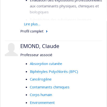
aux contaminants physiques, chimiques et
biologiques
Substitution des substances toxiques
Lire plus…
Exposition aux nanoparticules et particules
Profil complet
ultrafines
Modélisation mathématique des
EMOND, Claude
concentrations de contaminants en milieu
de travail
Professeur associé
Surveillance biologique
Absorption cutanée
Thèmes : Hygiène du travail, santé et sécurité,
Biphényles Polychlorés (BPC)
évaluation des expositions professionnelles
Cancérogène
Contaminants chimiques
Corps humain
Environnement