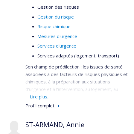
Gestion des risques
Gestion du risque
Risque chimique
Mesures d'urgence
Services d'urgence
Services adaptés (logement, transport)
Son champ de prédilection : les issues de santé
associées à des facteurs de risques physiques et
chimiques, à la préparation aux situations
d’urgence et à l’intervention, au logement, au
transport et à l’aménagement urbain.
Lire plus…
Profil complet
ST-ARMAND, Annie