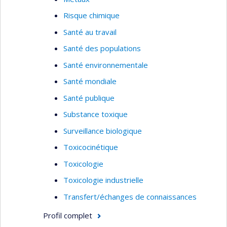
voie cutanée. Finalement, Jérôme Lavoué
Risque chimique
s’intéresse au design et à l’évaluation des
Santé au travail
performances des stratégies de mesure de
l’exposition en milieu de travail.
Santé des populations
Santé environnementale
Santé mondiale
Santé publique
Substance toxique
Surveillance biologique
Toxicocinétique
Toxicologie
Toxicologie industrielle
Transfert/échanges de connaissances
Profil complet