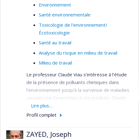
Environnement
Santé environnementale
Toxicologie de l'environnement/
Écotoxicologie
Santé au travail
Analyse du risque en milieu de travail
Milieu de travail
Le professeur Claude Viau s’intéresse à l’étude
de la présence de polluants chimiques dans
l’environnement jusqu’à la survenue de maladies
causées par l’exposition à ces produits. Claude
Viau s’interroge aussi sur le continuum
Lire plus…
d’événements impliqués. D’abord, les polluants
Profil complet
doivent franchir les barrières biologiques pour se
retrouver dans l’organisme. Celui-ci cherche
ZAYED, Joseph
ensuite à s’en débarrasser en les excrétant sous