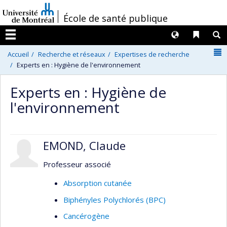
Passer
/
École de santé publique
au
contenu
Langues
Liens 
R
Menu
N
Accueil
Recherche et réseaux
Expertises de recherche
Experts en : Hygiène de l'environnement
Experts en : Hygiène de
l'environnement
EMOND, Claude
Professeur associé
Absorption cutanée
Biphényles Polychlorés (BPC)
Cancérogène