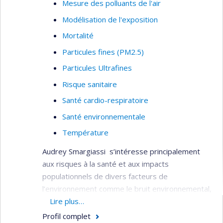
Mesure des polluants de l'air
Modélisation de l'exposition
Mortalité
Particules fines (PM2.5)
Particules Ultrafines
Risque sanitaire
Santé cardio-respiratoire
Santé environnementale
Température
Audrey Smargiassi s’intéresse principalement
aux risques à la santé et aux impacts
populationnels de divers facteurs de
l’environnement comme le bruit environnemental,
les polluants de l’air ambiant et les changements
Lire plus…
climatiques.
Profil complet