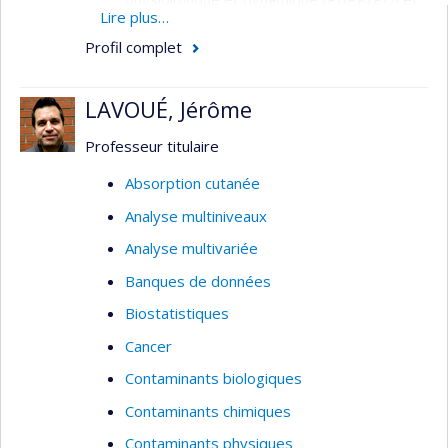
Lire plus…
cellulaire
Profil complet
Études sur les modes d’action des
contaminants et des solvants
LAVOUÉ, Jérôme
Toxicologie des nanoparticules
(nanotoxicologie et nanosécurité)
Professeur titulaire
Absorption cutanée
Analyse multiniveaux
Analyse multivariée
Banques de données
Biostatistiques
Cancer
Contaminants biologiques
Contaminants chimiques
Contaminants physiques