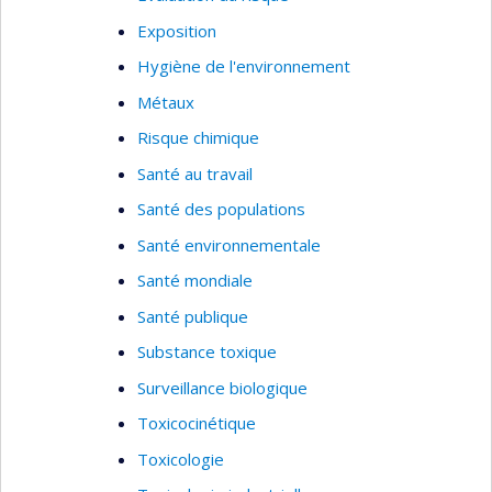
de ses intérêts de recherche. Un autre projet en
Exposition
cours vise à fournir aux hygiénistes du travail un
outil d’identification de risque potentiel provenant
Hygiène de l'environnement
de l’exposition à des substances toxiques par la
Métaux
voie cutanée. Finalement, Jérôme Lavoué
Risque chimique
s’intéresse au design et à l’évaluation des
Santé au travail
performances des stratégies de mesure de
l’exposition en milieu de travail.
Santé des populations
Santé environnementale
Santé mondiale
Santé publique
Substance toxique
Surveillance biologique
Toxicocinétique
Toxicologie