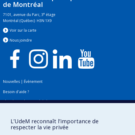
de Montréal
e
7101, avenue du Parc, 3
étage
Montréal (Québec) H3N 1X9
Voir sur la carte
Nous jo
i
ndre
Nouvelles
|
Événement
Besoin d'aide ?
Plan du site
|
Accessibilité
Signaler une erreur
L’UdeM reconnaît l’importance de
respecter la vie privée
Boîte à outils