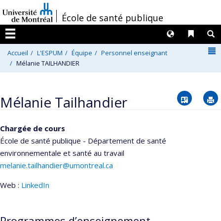
Passer
/
École de santé publique
au
contenu
Langues
Liens 
R
Menu
N
Accueil
L'ESPUM
Équipe
Personnel enseignant
Mélanie TAILHANDIER
Vcard
Mélanie Tailhandier
Chargée de cours
École de santé publique - Département de santé
environnementale et santé au travail
melanie.tailhandier@umontreal.ca
Web :
LinkedIn
Programmes d’enseignement