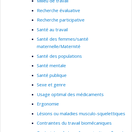
Milieu de travail
strong empirical impact within the Quebec
Recherche évaluative
community, in order to enhance the social
relevance of my work.
Recherche participative
Santé au travail
Key words of research:
Public health, evaluation
of services, best practices implementation,
Santé des femmes/santé
needs assessment, service utilization, healthcare
maternelle/Maternité
system analysis, performance indicators, and
Santé des populations
patient outcomes
Santé mentale
Santé publique
Sexe et genre
Usage optimal des médicaments
Ergonomie
Lésions ou maladies musculo-squelettiques
Contraintes du travail biomécaniques