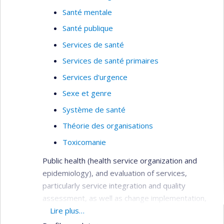
Santé mentale
Santé publique
Services de santé
Services de santé primaires
Services d'urgence
Sexe et genre
Système de santé
Théorie des organisations
Toxicomanie
Public health (health service organization and
epidemiology), and evaluation of services,
particularly service integration and quality
assessment, as well as change implementation,
needs assessment, primary care services,
Lire plus…
service utilization, health systems analysis,