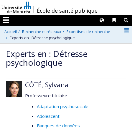
Passer
/
École de santé publique
au
contenu
Langues
Liens 
R
Menu
N
Accueil
Recherche et réseaux
Expertises de recherche
Experts en : Détresse psychologique
Experts en : Détresse
psychologique
CÔTÉ, Sylvana
Professeure titulaire
Adaptation psychosociale
Adolescent
Banques de données