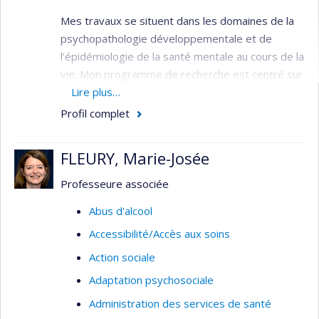
Mes travaux se situent dans les domaines de la
psychopathologie développementale et de
l’épidémiologie de la santé mentale au cours de la
vie. Mon programme de recherche est centré sur
l’étude de la transmission intergénérationnelle
Lire plus…
des facteurs de risque pour les problèmes de
Profil complet
santé mentale et l’efficacité de la prévention de
ces problèmes par des services périnataux et
FLEURY, Marie-Josée
préscolaires.
Professeure associée
Mon programme comprend deux axes de
recherche et un axe de transfert de
Abus d'alcool
connaissances :
Accessibilité/Accès aux soins
l’axe étiologie ayant pour objectif l’étude
Action sociale
des mécanismes bio-psycho-sociaux de
Adaptation psychosociale
transmission intergénérationnelle des
Administration des services de santé
problèmes de santé mentale;