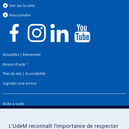
significative au domaine de la santé
Voir sur la carte
publique gériatrique.
Nous jo
i
ndre
Programme communautaire de
prévention des maladies cardiaques,
chercheure principale 1992-97
. Dre
O'Loughlin a dirigé un programme de cinq
ans visant à concevoir, mettre en œuvre et
Nouvelles
|
Événement
évaluer une initiative de prévention des
maladies cardiaques ciblant les adultes d'un
Besoin d'aide ?
quartier à faible revenu de Montréal, au
Plan du site
|
Accessibilité
Canada. Plus de 40 interventions distinctes
Signaler une erreur
visant à promouvoir la santé cardiaque ont
été mises au point et évaluées, ce qui a
permis d'obtenir des informations
Boîte à outils
précieuses sur la promotion de la santé
Téléchargez les logos de l'ESPUM
cardiaque dans les communautés
défavorisées.
L’UdeM reconnaît l’importance de respecter