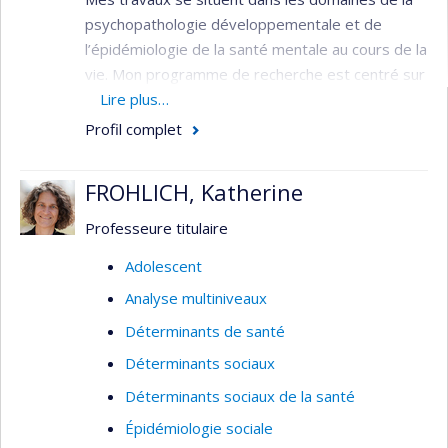
psychopathologie développementale et de
l’épidémiologie de la santé mentale au cours de la
vie. Mon programme de recherche est centré sur
l’étude de la transmission intergénérationnelle
Lire plus…
des facteurs de risque pour les problèmes de
Profil complet
santé mentale et l’efficacité de la prévention de
ces problèmes par des services périnataux et
FROHLICH, Katherine
préscolaires.
Professeure titulaire
Mon programme comprend deux axes de
recherche et un axe de transfert de
Adolescent
connaissances :
Analyse multiniveaux
l’axe étiologie ayant pour objectif l’étude
Déterminants de santé
des mécanismes bio-psycho-sociaux de
Déterminants sociaux
transmission intergénérationnelle des
Déterminants sociaux de la santé
problèmes de santé mentale;
Épidémiologie sociale
l’axe prévention ayant pour objectif