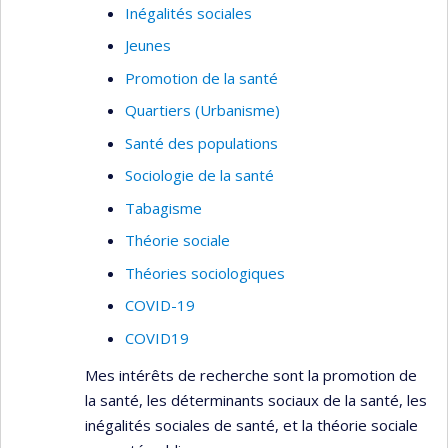
l’identification des services périnataux et
Inégalités sociales
préscolaires qui sont les plus efficaces dans
Jeunes
la prévention des problèmes de santé
Promotion de la santé
mentale;
Quartiers (Urbanisme)
l’axe transfert de connaissance ayant pour
objectif de diffuser les connaissances
Santé des populations
concernant les services périnataux et
Sociologie de la santé
préscolaires les plus efficaces afin
Tabagisme
d’améliorer ces services.
Théorie sociale
Je suis également directrice de trois groupes de
Théories sociologiques
recherche : l'
Observatoire pour l'Éducation et la
Santé des enfants
, Le
Groupe de Recherche sur
COVID-19
l'Inadaptation Psychosociale chez l'enfant
et le
COVID19
Réseau Périnatologie
.
Mes intérêts de recherche sont la promotion de
la santé, les déterminants sociaux de la santé, les
inégalités sociales de santé, et la théorie sociale