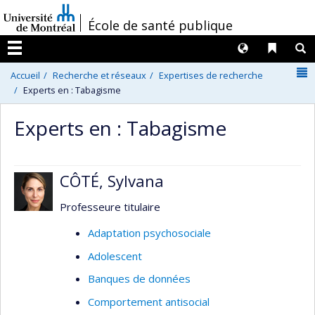
Passer
/
École de santé publique
au
contenu
Langues
Liens 
R
Menu
N
Accueil
Recherche et réseaux
Expertises de recherche
Experts en : Tabagisme
Experts en : Tabagisme
CÔTÉ, Sylvana
Professeure titulaire
Adaptation psychosociale
Adolescent
Banques de données
Comportement antisocial