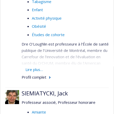
Tabagisme
Enfant
Activité physique
Obésité
Études de cohorte
Dre O'Loughlin est professeure à l'École de santé
publique de l'Université de Montréal, membre du
Carrefour de l'innovation et de l'évaluation en
santé du CrCHUM, membre élu de l'American
Academy of Pediatrics Tobacco Consortium et
Lire plus…
membre de l'Académie canadienne des sciences
Profil complet
de la santé. Elle a été titulaire d'une chaire de
recherche du Canada de niveau 1 sur les
SIEMIATYCKI, Jack
déterminants précoces des maladies chroniques
de 2004 à 2021. Elle est une experte de premier
Professeur associé, Professeur honoraire
plan dans la recherche sur la santé publique des
Amiante