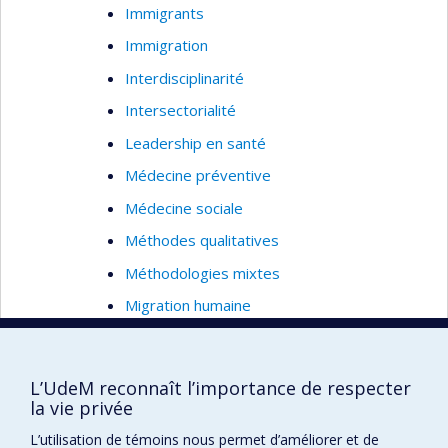
Immigrants
Immigration
Interdisciplinarité
Intersectorialité
Leadership en santé
Médecine préventive
Médecine sociale
Méthodes qualitatives
Méthodologies mixtes
Migration humaine
Mobilité internationale
Nouveaux pays industrialisés/Pays en
L’UdeM reconnaît l’importance de respecter
transition
la vie privée
Participation des citoyens
L’utilisation de témoins nous permet d’améliorer et de