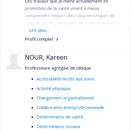
Les travaux que je mène actuellement en
promotion de la santé visent à mieux
comprendre l'impact des caractéristiques de
quartier sur les habitudes de vie et le pronostic
des populations atteintes de maladies
Lire plus…
chroniques, en déterminant notamment le rôle
Profil complet
médiateur joué par la santé mentale.
NOUR, Kareen
Professeure agrégée de clinique
Accessibilité/Accès aux soins
Activité physique
Changement organisationnel
Collaboration interprofessionnelle
Déterminants de santé
Déterminants sociaux