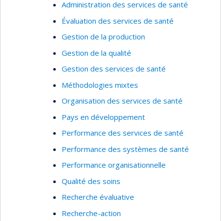
Administration des services de santé
Développer, implanter et évaluer des
Évaluation des services de santé
interventions en activité physique pour
promouvoir la santé mentale
Gestion de la production
Gestion de la qualité
Expertise en analyse statistique :
Gestion des services de santé
Analyse de données longitudinales
Méthodologies mixtes
Méthodes d'analyse en inférence causale
(analyse de médiation)
Organisation des services de santé
Évaluation des propriétés psychométriques
Pays en développement
d'instruments de mesure
Performance des services de santé
Performance des systèmes de santé
Performance organisationnelle
Qualité des soins
Recherche évaluative
Recherche-action