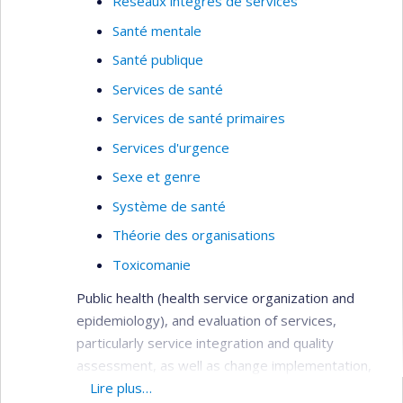
Réseaux intégrés de services
Santé mentale
Santé publique
Services de santé
Services de santé primaires
Services d'urgence
Sexe et genre
Système de santé
Théorie des organisations
Toxicomanie
Public health (health service organization and
epidemiology), and evaluation of services,
particularly service integration and quality
assessment, as well as change implementation,
needs assessment, primary care services,
Lire plus…