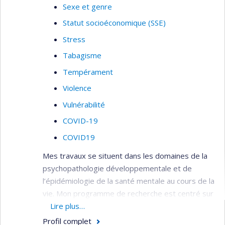
Sexe et genre
Statut socioéconomique (SSE)
Stress
Tabagisme
Tempérament
Violence
Vulnérabilité
COVID-19
COVID19
Mes travaux se situent dans les domaines de la
psychopathologie développementale et de
l’épidémiologie de la santé mentale au cours de la
vie. Mon programme de recherche est centré sur
l’étude de la transmission intergénérationnelle
Lire plus…
des facteurs de risque pour les problèmes de
Profil complet