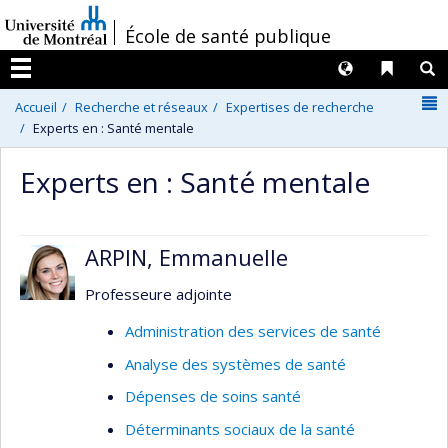
Passer
/
École de santé publique
au
contenu
Langues
Liens 
R
Menu
N
Accueil
Recherche et réseaux
Expertises de recherche
Experts en : Santé mentale
Experts en : Santé mentale
ARPIN, Emmanuelle
Professeure adjointe
Administration des services de santé
Analyse des systèmes de santé
Dépenses de soins santé
Déterminants sociaux de la santé