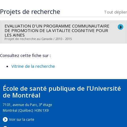
Diplômé(e) :
Milot, David-Martin
Cycle :
Maîtrise
Projets de recherche
Tout déplier
Diplôme obtenu :
M. Sc.
Lien vers le document dans Papyrus
EVALUATION D'UN PROGRAMME COMMUNAUTAIRE
DE PROMOTION DE LA VITALITE COGNITIVE POUR
LES AINES
Projet de recherche au Canada / 2010 - 2015
Chercheur principal :
Sophie Laforest
Consultez cette fiche sur :
Co-chercheurs :
Dave Ellemberg
,
Nathalie Bier
,
Kareen
Nour
,
Manon Parisien
Vitrine de la recherche
Sources de financement :
IRSC/Instituts de recherche en
santé du Canada
Programmes de subvention :
PVXX5647-(MOP) Subvention
École de santé publique de l’Université
de fonctionnement incluant les subventions de
de Montréal
fonctionnement programmatiques (général)
e
7101, avenue du Parc, 3
étage
Montréal (Québec) H3N 1X9
Voir sur la carte