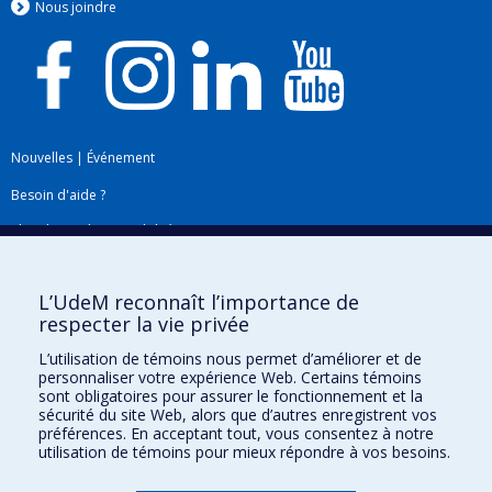
Nous jo
i
ndre
Nouvelles
|
Événement
Besoin d'aide ?
Plan du site
|
Accessibilité
Signaler une erreur
L’UdeM reconnaît l’importance de
respecter la vie privée
Boîte à outils
L’utilisation de témoins nous permet d’améliorer et de
personnaliser votre expérience Web. Certains témoins
Téléchargez les logos de l'ESPUM
sont obligatoires pour assurer le fonctionnement et la
sécurité du site Web, alors que d’autres enregistrent vos
préférences. En acceptant tout, vous consentez à notre
utilisation de témoins pour mieux répondre à vos besoins.