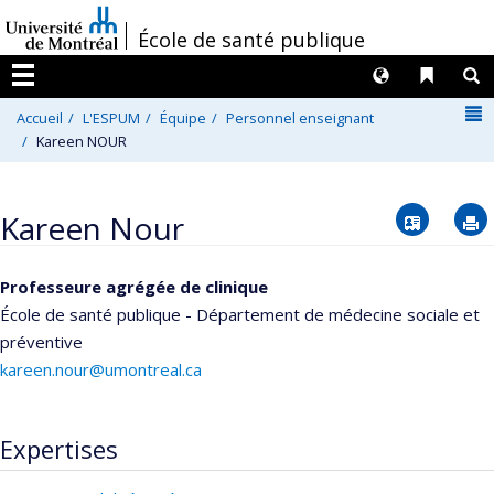
Passer
/
École de santé publique
au
contenu
Langues
Liens 
R
Menu
N
Accueil
L'ESPUM
Équipe
Personnel enseignant
Kareen NOUR
Vcard
Kareen Nour
Professeure agrégée de clinique
École de santé publique - Département de médecine sociale et
préventive
kareen.nour@umontreal.ca
Expertises