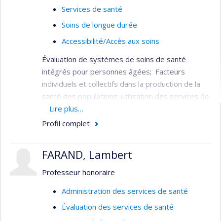
Services de santé
Soins de longue durée
Accessibilité/Accès aux soins
Évaluation de systèmes de soins de santé
intégrés pour personnes âgées; Facteurs
individuels et collectifs dans la production de la
santé des populations: utilisation des services de
santé, services aux personnes âgées,
Lire plus…
financement du système de santé, fragilité chez
Profil complet
les personnes âgées.
Il a été l’un des principaux responsables de la
FARAND, Lambert
conception, de l’implantation et de l’évaluation du
Professeur honoraire
projet de démonstration d’un système intégré
de services pour les personnes âgées (SIPA).
Administration des services de santé
Évaluation des services de santé