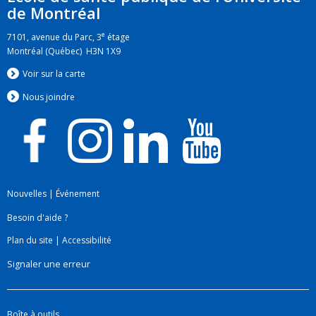
Afrique du Sud
de Montréal
Intégration d'une approche des systèmes de
e
7101, avenue du Parc, 3
étage
santé à la prestation des services de santé
Montréal (Québec) H3N 1X9
maternelle : recherche transdisciplinaire au
Voir sur la carte
Rwanda et en Afrique du Sud.
Nous jo
i
ndre
Nouvelles
|
Événement
Besoin d'aide ?
Plan du site
|
Accessibilité
Signaler une erreur
Boîte à outils