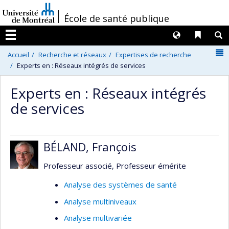
Passer
/
École de santé publique
au
contenu
Langues
Liens 
R
Menu
N
Accueil
Recherche et réseaux
Expertises de recherche
Experts en : Réseaux intégrés de services
Experts en : Réseaux intégrés
de services
BÉLAND, François
Professeur associé, Professeur émérite
Analyse des systèmes de santé
Analyse multiniveaux
Analyse multivariée