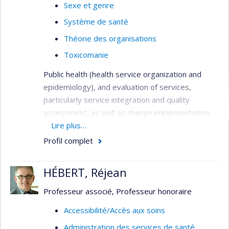
Sexe et genre
Système de santé
Théorie des organisations
Toxicomanie
Public health (health service organization and
epidemiology), and evaluation of services,
particularly service integration and quality
assessment, as well as change implementation,
needs assessment, primary care services,
Lire plus…
service utilization, health systems analysis,
Profil complet
performance indicators, and patient outcomes.
Methods: quantitative (surveys, administrative
HÉBERT, Réjean
databases, outcome studies), qualitative (case
study designs, program evaluation), and mixed-
Professeur associé, Professeur honoraire
method investigations, all involving close
Accessibilité/Accès aux soins
partnerships with clinicians and decision-makers.
Administration des services de santé
Main target groups: patients with both serious