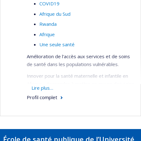
COVID19
Afrique du Sud
Rwanda
Afrique
Une seule santé
Amélioration de l'accès aux services et de soins
de santé dans les populations vulnérables.
Innover pour la santé maternelle et infantile en
Afrique - Apprendre à mettre en œuvre des soins
Lire plus…
de santé primaires intégrés, centrés sur la
Profil complet
communauté et axés sur la santé reproductive et
infantile dans les contextes post-conflit.
Intervention intégrée visant à réduire le risque
de diabète de type 2 chez les femmes
défavorisées après le diabète gestationnel en
École de santé publique de l’Université