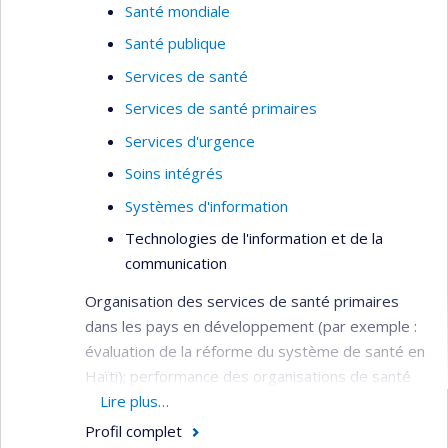
Santé mondiale
Santé publique
Services de santé
Services de santé primaires
Services d'urgence
Soins intégrés
Systèmes d'information
Technologies de l'information et de la
communication
Organisation des services de santé primaires
dans les pays en développement (par exemple :
évaluation de la réforme du système de santé en
Haïti); performance des organisations de santé
(par exemple : évaluation de la performance des
Lire plus…
hôpitaux et des agences d’évaluation des
Profil complet