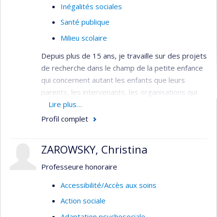
recherche vers l’organisation des services et des
Inégalités sociales
politiques publiques.
Santé publique
Milieu scolaire
Depuis plus de 15 ans, je travaille sur des projets
de recherche dans le champ de la petite enfance
qui concernent autant les enfants que leurs
parents, les intervenants, les organisations qui
offrent les services et l’action intersectorielle.
Lire plus…
Parmi mes travaux récents, il y a une recherche-
Profil complet
action participative avec des parents et des
intervenants du centre Rond-Point, un centre
ZAROWSKY, Christina
périnatal et familial en toxicomanie dans le
quartier Centre-Sud à Montréal. J’ai aussi été
Professeure honoraire
chercheure principale du volet montréalais
Accessibilité/Accès aux soins
de
l’Enquête québécoise sur le parcours préscolaire
Action sociale
des enfants de maternelle
(EQPPEM 2017) qui
visait notamment à décrire la diversité des
Adaptation psychosociale