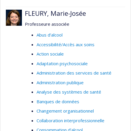
technologies de la santé); organisation des
services de santé mentale (par exemple :
FLEURY, Marie-Josée
évaluation de la gestion par programmes
clientèles en milieu psychiatrique, prévention du
Professeure associée
suicide chez les jeunes); organisation des
Abus d'alcool
services d'urgence (par exemple : évaluation du
Accessibilité/Accès aux soins
traitement des appels aux services d’urgence,
gestion des flottes ambulancières); traitement
Action sociale
de l’information clinique et administrative (par
Adaptation psychosociale
exemple : analyse de la décision médicale,
Administration des services de santé
télémédecine, systèmes d’information en santé).
Administration publique
Analyse des systèmes de santé
Banques de données
Changement organisationnel
Collaboration interprofessionnelle
Consommation d'alcool