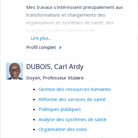
Mes travaux s’intéressent principalement aux
transformations et changements des
organisations et systèmes de santé, des
pratiques professionnelles et de
l'utilisation/consommation des services à la
Lire plus…
lumière des innovations et/ou enjeux (re)-
Profil complet
émergents : innovations dites de perturbatrices
et/ou de rupture (ex. thérapies géniques,
DUBOIS, Carl Ardy
intelligence artificielle et autres technologies de
santé numérique), crises sanitaires (ex. COVID-
Doyen, Professeur titulaire
19, résistance aux antimicrobiens, transition
Gestion des ressources humaines
écologique).
Réforme des services de santé
J’œuvre dans l’évaluation stratégique des projets
Politiques publiques
innovants et complexes (ex. gouvernance,
institutionnalisation, dynamiques d’acteurs,
Analyse des systèmes de santé
enjeux de pouvoir, financement, entre autres) :
Organisation des soins
implantation, conditions d'adoption et de succès,