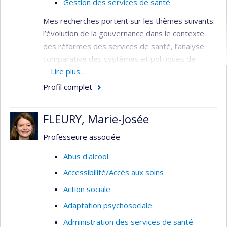
Gestion des services de santé
pérennité et mise à l’échelle.
Mes recherches portent sur les thèmes suivants:
Pour la liste complète de mes publications, voir
l’évolution de la gouvernance dans le contexte
mon Google Scholar :
des réformes des services de santé, l’analyse
https://scholar.google.fr/citations?
comparative des systèmes et politiques de
user=cbCBtRYAAAAJ&hl=fr&oi=ao)
santé, la gestion des ressources humaines en
Lire plus…
santé.
Profil complet
Champs d'expertise
FLEURY, Marie-Josée
Administration des services infirmiers
Professeure associée
Gestion des ressources humaines
Abus d'alcool
Accessibilité/Accès aux soins
Action sociale
Adaptation psychosociale
Administration des services de santé