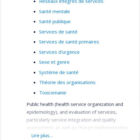
Réseaux intégrés de services
Santé mentale
Santé publique
Services de santé
Services de santé primaires
Services d'urgence
Sexe et genre
Système de santé
Théorie des organisations
Toxicomanie
Public health (health service organization and
epidemiology), and evaluation of services,
particularly service integration and quality
assessment, as well as change implementation,
needs assessment, primary care services,
Lire plus…