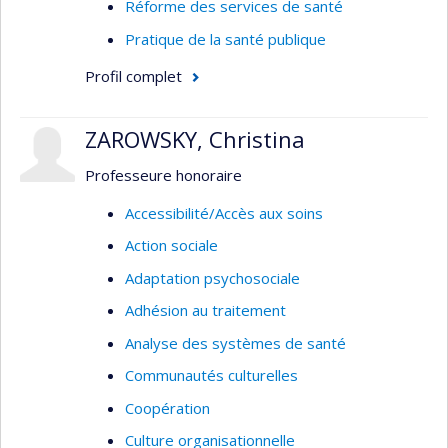
Réforme des services de santé
des personnes et l’élaboration d’un plan de
services individualisé, un outil unique d’évaluation
Pratique de la santé publique
et un système d’information partageable.
Profil complet
Il travaille actuellement au financement et à la
gestion des soins de longue durée,
ZAROWSKY, Christina
particulièrement le soutien à domicile. Il se
préoccupe du transfert de connaissances de la
Professeure honoraire
recherche vers l’organisation des services et des
Accessibilité/Accès aux soins
politiques publiques.
Action sociale
Adaptation psychosociale
Adhésion au traitement
Analyse des systèmes de santé
Communautés culturelles
Coopération
Culture organisationnelle