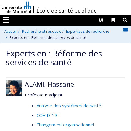
Passer
/
École de santé publique
au
contenu
Langues
Liens 
R
Menu
N
Accueil
Recherche et réseaux
Expertises de recherche
Experts en : Réforme des services de santé
Experts en : Réforme des
services de santé
ALAMI, Hassane
Professeur adjoint
Analyse des systèmes de santé
COVID-19
Changement organisationnel