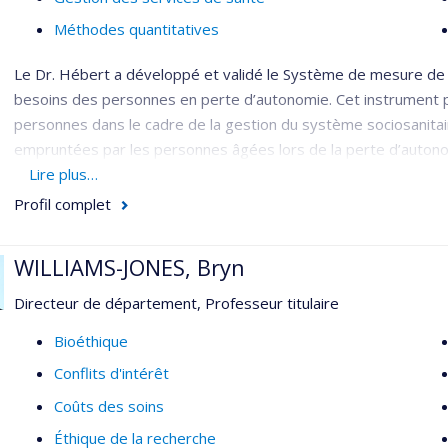
Méthodes quantitatives
Le Dr. Hébert a développé et validé le Système de mesure de 
besoins des personnes en perte d’autonomie. Cet instrument pe
personnes dans le cadre de la gestion du système sociosanitaire
empruntées par les personnes âgées lors de la perte d’autonomi
d’autonomie et des services qu’elle met en œuvre.
Lire plus…
Profil complet
Il a dirigé le groupe PRISMA (Programme de recherche sur l’int
qui a développé et testé un modèle novateur d’intégration des
organisations au niveau local, un guichet unique pour l’accès au
WILLIAMS-JONES, Bryn
des personnes et l’élaboration d’un plan de services individuali
Directeur de département, Professeur titulaire
d’information partageable.
Bioéthique
Il travaille actuellement au financement et à la gestion des soi
Conflits d'intérêt
domicile. Il se préoccupe du transfert de connaissances de la r
politiques publiques.
Coûts des soins
Éthique de la recherche