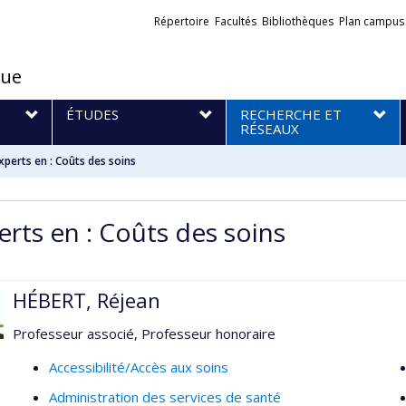
Liens
Répertoire
Facultés
Bibliothèques
Plan campus
externes
que
S
ÉTUDES
RECHERCHE ET
RÉSEAUX
xperts en : Coûts des soins
erts en : Coûts des soins
HÉBERT, Réjean
Professeur associé, Professeur honoraire
Accessibilité/Accès aux soins
Administration des services de santé