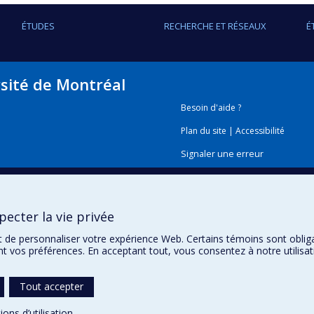
ÉTUDES
RECHERCHE ET RÉSEAUX
É
rsité de Montréal
Besoin d'aide ?
Plan du site
|
Accessibilité
Signaler une erreur
Boîte à outils
ecter la vie privée
Téléchargez les logos de l'E
t de personnaliser votre expérience Web. Certains témoins sont oblig
ent vos préférences. En acceptant tout, vous consentez à notre utili
Tout accepter
ions d’utilisation
.