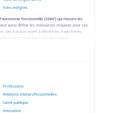
Soins intégrés
l’autonomie fonctionnelle (SMAF) qui mesure les
ut aussi définir les ressources requises pour ces
. Ses travaux visent à décrire les trajectoires
e. Il s’intéresse aux coûts de la perte
égration des services de maintien de l’autonomie)
 services basé sur la coordination des
x services, un gestionnaire de cas pour l’évaluation
sé, un outil unique d’évaluation et un système
Professions
ns de longue durée, particulièrement le soutien à
Relations interprofessionnelles
echerche vers l’organisation des services et des
Santé publique
Innovation