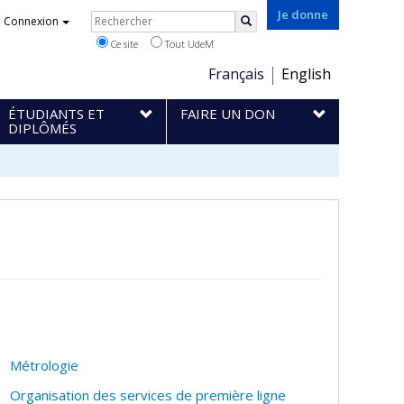
Rechercher
Je donne
Connexion
Rechercher
Ce site
Tout UdeM
Choix
Français
English
de
ÉTUDIANTS ET
FAIRE UN DON
la
DIPLÔMÉS
langue
Métrologie
Organisation des services de première ligne