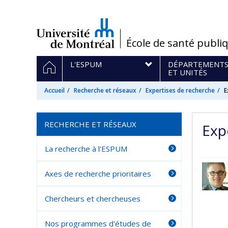
Passer
au
contenu
/
École de santé publi
Navigation
ACCUEIL
L'ESPUM
DÉPARTEMENT
principale
ET UNITÉS
Accueil
Recherche et réseaux
Expertises de recherche
E
RECHERCHE ET RÉSEAUX
Exp
La recherche à l'ESPUM
Axes de recherche prioritaires
Chercheurs et chercheuses
Nos programmes d'études de