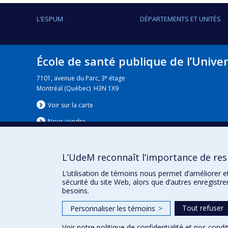
L'ESPUM
DÉPARTEMENTS ET UNITÉS
École de santé publique de l’Unive
e
7101, avenue du Parc, 3
étage
Montréal (Québec) H3N 1X9
Voir sur la carte
Nous jo
i
ndre
L’UdeM reconnaît l’importance de resp
Nouvelles
|
Événement
L’utilisation de témoins nous permet d’améliorer e
sécurité du site Web, alors que d’autres enregistr
besoins.
Tout refuser
Personnaliser les témoins
>
Voir notre
politique de confidentialité
et nos
condit