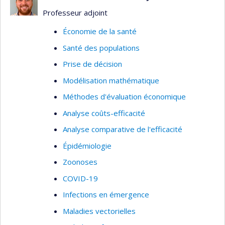
Étude de besoins de santé et de bien-être
Professeur adjoint
de personnes marginalisées, situations
d’itinérances
Économie de la santé
Analyse de politiques publiques;
Santé des populations
gouvernance ancrée dans des données
Prise de décision
probantes
Modélisation mathématique
Sciences sociales de la santé, anthropologie
Méthodes d'évaluation économique
médicale, santé publique
Analyse coûts-efficacité
Réalités autochtones urbaines
Analyse comparative de l'efficacité
Épidémiologie
Zoonoses
COVID-19
Infections en émergence
Maladies vectorielles