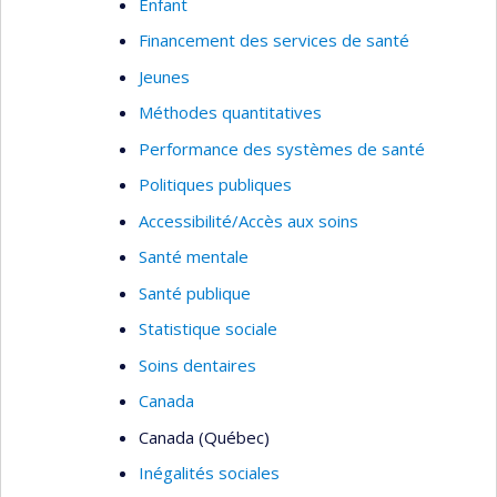
Enfant
pérennité et mise à l’échelle.
Financement des services de santé
Pour la liste complète de mes publications, voir
Jeunes
mon Google Scholar :
Méthodes quantitatives
https://scholar.google.fr/citations?
Performance des systèmes de santé
user=cbCBtRYAAAAJ&hl=fr&oi=ao)
Politiques publiques
Accessibilité/Accès aux soins
Santé mentale
Santé publique
Statistique sociale
Soins dentaires
Canada
Canada (Québec)
Inégalités sociales