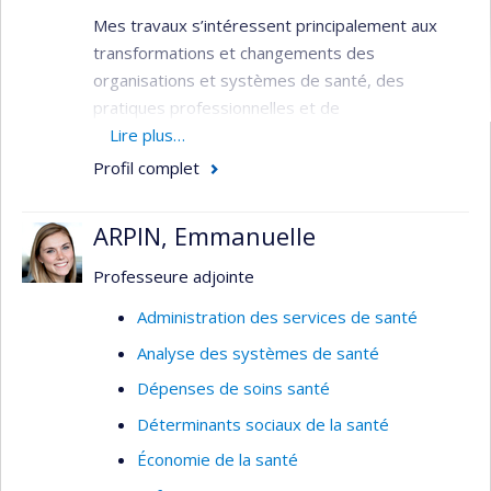
Mes travaux s’intéressent principalement aux
transformations et changements des
organisations et systèmes de santé, des
pratiques professionnelles et de
l'utilisation/consommation des services à la
Lire plus…
lumière des innovations et/ou enjeux (re)-
Profil complet
émergents : innovations dites de perturbatrices
et/ou de rupture (ex. thérapies géniques,
ARPIN, Emmanuelle
intelligence artificielle et autres technologies de
santé numérique), crises sanitaires (ex. COVID-
Professeure adjointe
19, résistance aux antimicrobiens, transition
Administration des services de santé
écologique).
Analyse des systèmes de santé
J’œuvre dans l’évaluation stratégique des projets
Dépenses de soins santé
innovants et complexes (ex. gouvernance,
institutionnalisation, dynamiques d’acteurs,
Déterminants sociaux de la santé
enjeux de pouvoir, financement, entre autres) :
Économie de la santé
implantation, conditions d'adoption et de succès,