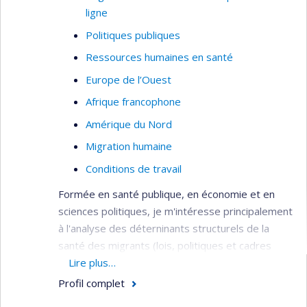
ligne
Politiques publiques
Ressources humaines en santé
Europe de l’Ouest
Afrique francophone
Amérique du Nord
Migration humaine
Conditions de travail
Formée en santé publique, en économie et en
sciences politiques, je m'intéresse principalement
à l'analyse des déterninants structurels de la
santé des migrants (lois, politiques et cadres
réglementaires, normes) qui façonnent les
Lire plus…
déterminants intermédiaires de la santé
Profil complet
(conditions de travail et de logement, accès aux