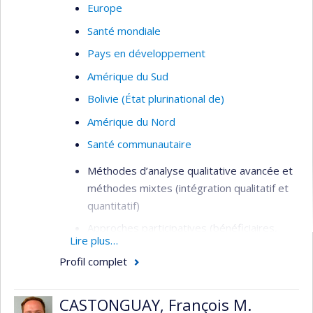
Europe
Santé mondiale
Pays en développement
Amérique du Sud
Bolivie (État plurinational de)
Amérique du Nord
Santé communautaire
Méthodes d’analyse qualitative avancée et
méthodes mixtes (intégration qualitatif et
quantitatif)
Approches participatives (bénéficiaires,
Lire plus…
intervenant.es, gestionnaires, citoyens) en
Profil complet
évaluation de programmes et
d’interventions (santé et services sociaux,
développement communautaire)
CASTONGUAY, François M.