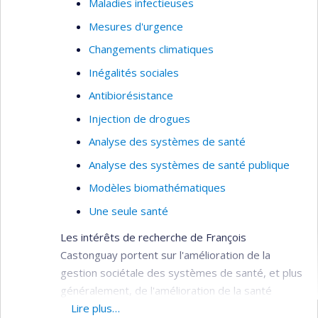
Maladies infectieuses
Mesures d'urgence
Changements climatiques
Inégalités sociales
Antibiorésistance
Injection de drogues
Analyse des systèmes de santé
Analyse des systèmes de santé publique
Modèles biomathématiques
Une seule santé
Les intérêts de recherche de François
Castonguay portent sur l'amélioration de la
gestion sociétale des systèmes de santé, et plus
généralement, de l'amélioration de la santé
des populations de façon durable et équitable.
Lire plus…