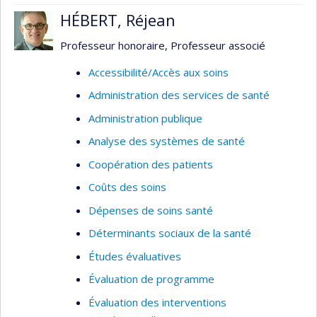
soins et services, etc.).
HÉBERT, Réjean
Mes projets actuels évaluent 1) l'expérience des
Professeur honoraire, Professeur associé
soins et services des personnes au statut
migratoire précaire, et 2) l’émergence et la mise
Accessibilité/Accès aux soins
en oeuvre d’initiatives intersectorielles et de
Administration des services de santé
formations aux professionnels de santé pour
Administration publique
améliorer les réponses aux besoins diversifiés
des populations migrantes mal desservies, au
Analyse des systèmes de santé
Canada et en Europe. Je mobilise les approches
Coopération des patients
participatives et centrées sur les besoins des
Coûts des soins
usagers dans mes recherches.
Dépenses de soins santé
Déterminants sociaux de la santé
Études évaluatives
Évaluation de programme
Évaluation des interventions