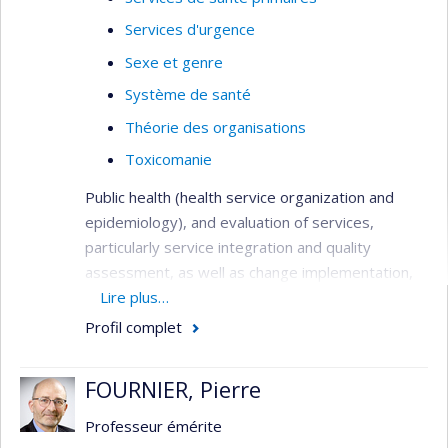
Services d'urgence
Sexe et genre
Système de santé
Théorie des organisations
Toxicomanie
Public health (health service organization and
epidemiology), and evaluation of services,
particularly service integration and quality
assessment, as well as change implementation,
needs assessment, primary care services,
Lire plus…
service utilization, health systems analysis,
Profil complet
performance indicators, and patient outcomes.
Methods: quantitative (surveys, administrative
FOURNIER, Pierre
databases, outcome studies), qualitative (case
study designs, program evaluation), and mixed-
Professeur émérite
method investigations, all involving close