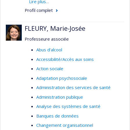
santé, la gestion des ressources humaines en
Lire plus…
santé.
Profil complet
Champs d'expertise
FLEURY, Marie-Josée
Administration des services infirmiers
Professeure associée
Gestion des ressources humaines
Abus d'alcool
Accessibilité/Accès aux soins
Action sociale
Adaptation psychosociale
Administration des services de santé
Administration publique
Analyse des systèmes de santé
Banques de données
Changement organisationnel