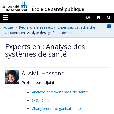
Passer
/
École de santé publique
au
contenu
Langues
Liens 
R
Menu
N
Accueil
Recherche et réseaux
Expertises de recherche
Experts en : Analyse des systèmes de santé
Experts en : Analyse des
systèmes de santé
ALAMI, Hassane
Professeur adjoint
Analyse des systèmes de santé
COVID-19
Changement organisationnel