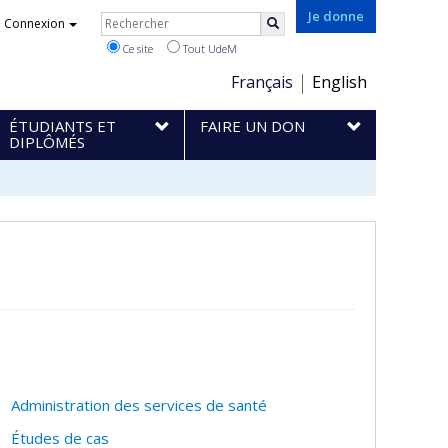
Rechercher
Je donne
Connexion
Rechercher
Ce site
Tout UdeM
Choix
Français
English
de
ÉTUDIANTS ET
FAIRE UN DON
la
DIPLÔMÉS
langue
Administration des services de santé
Études de cas