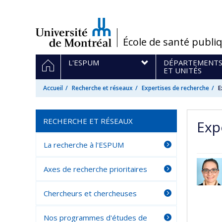
Passer
au
contenu
/
École de santé publi
Navigation
ACCUEIL
L'ESPUM
DÉPARTEMENT
principale
ET UNITÉS
Accueil
Recherche et réseaux
Expertises de recherche
E
RECHERCHE ET RÉSEAUX
Exp
La recherche à l'ESPUM
Axes de recherche prioritaires
Chercheurs et chercheuses
Nos programmes d'études de