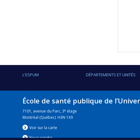
L'ESPUM
DÉPARTEMENTS ET UNITÉS
École de santé publique de l’Unive
e
7101, avenue du Parc, 3
étage
Montréal (Québec) H3N 1X9
Voir sur la carte
Nous jo
i
ndre