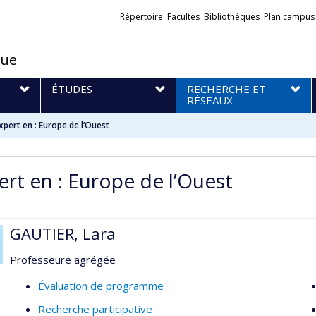
Liens
Répertoire
Facultés
Bibliothèques
Plan campus
externes
que
S
ÉTUDES
RECHERCHE ET
RÉSEAUX
xpert en : Europe de l’Ouest
ert en : Europe de l’Ouest
GAUTIER, Lara
Professeure agrégée
Évaluation de programme
Recherche participative