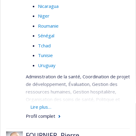
Nicaragua
Niger
Roumanie
Sénégal
Tchad
Tunisie
Uruguay
Administration de la santé, Coordination de projet
de développement, Évaluation, Gestion des
ressources humaines, Gestion hospitalière,
Organisation des soins de santé, Politique et
planification de la santé, Réhabilitation du
Lire plus…
système de santé (post crise), Soins de santé
Profil complet
(primaire, secondaire, tertiaire).
FOURNIER, Pierre