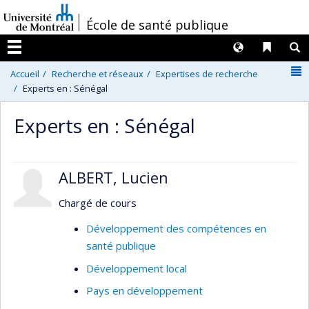
Passer
/
École de santé publique
au
contenu
Langues
Liens 
R
Menu
N
Accueil
Recherche et réseaux
Expertises de recherche
Experts en : Sénégal
Experts en : Sénégal
ALBERT, Lucien
Chargé de cours
Développement des compétences en
santé publique
Développement local
Pays en développement