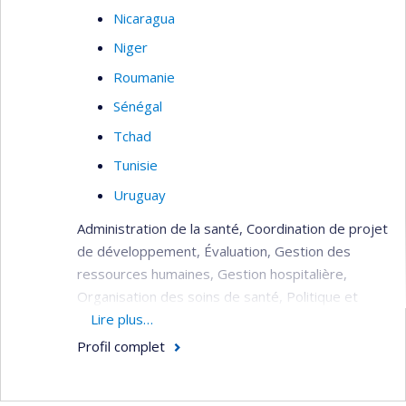
Nicaragua
Niger
Roumanie
Sénégal
Tchad
Tunisie
Uruguay
Administration de la santé, Coordination de projet
de développement, Évaluation, Gestion des
ressources humaines, Gestion hospitalière,
Organisation des soins de santé, Politique et
planification de la santé, Réhabilitation du
Lire plus…
système de santé (post crise), Soins de santé
Profil complet
(primaire, secondaire, tertiaire).