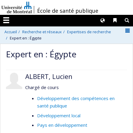
Passer
/
École de santé publique
au
contenu
Langues
Liens 
R
Menu
N
Accueil
Recherche et réseaux
Expertises de recherche
Expert en : Égypte
Expert en : Égypte
ALBERT, Lucien
Chargé de cours
Développement des compétences en
santé publique
Développement local
Pays en développement