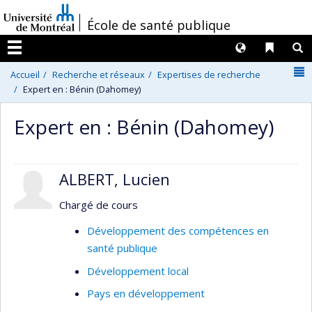
Passer
/
École de santé publique
au
contenu
Langues
Liens 
R
Menu
N
Accueil
Recherche et réseaux
Expertises de recherche
Expert en : Bénin (Dahomey)
Expert en : Bénin (Dahomey)
ALBERT, Lucien
Chargé de cours
Développement des compétences en
santé publique
Développement local
Pays en développement