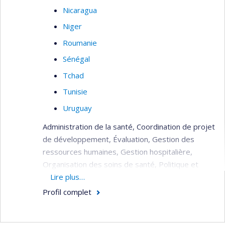
Nicaragua
Niger
Roumanie
Sénégal
Tchad
Tunisie
Uruguay
Administration de la santé, Coordination de projet
de développement, Évaluation, Gestion des
ressources humaines, Gestion hospitalière,
Organisation des soins de santé, Politique et
planification de la santé, Réhabilitation du
Lire plus…
système de santé (post crise), Soins de santé
Profil complet
(primaire, secondaire, tertiaire).