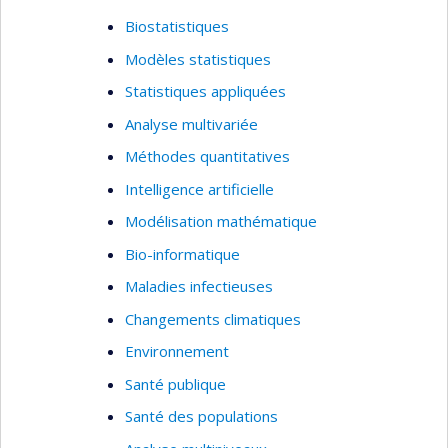
VIH/sida
Biostatistiques
Violences sexuelles
Modèles statistiques
Accès et utilisation des services de santé
Statistiques appliquées
Systèmes de santé
Analyse multivariée
Santé des populations vulnérables et
Méthodes quantitatives
marginalisées
Intelligence artificielle
Gouvernance mondiale de la santé relative
Modélisation mathématique
à la COVID-19
Bio-informatique
Déterminants structurels et sociaux de la
santé
Maladies infectieuses
Recherche qualitative
Changements climatiques
Étude de cas
Environnement
Méthodes mixtes
Santé publique
Mobilisation et échange des connaissances
Santé des populations
intégrés