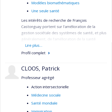
Modèles biomathématiques
Une seule santé
Les intérêts de recherche de François
Castonguay portent sur l'amélioration de la
gestion sociétale des systèmes de santé, et plus
généralement, de l'amélioration de la santé
des populations de façon durable et équitable.
Lire plus…
Profil complet
CLOOS, Patrick
Professeur agrégé
Action intersectorielle
Médecine sociale
Santé mondiale
Immigration