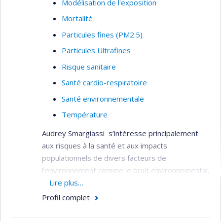
Modélisation de l'exposition
Mortalité
Particules fines (PM2.5)
Particules Ultrafines
Risque sanitaire
Santé cardio-respiratoire
Santé environnementale
Température
Audrey Smargiassi s’intéresse principalement
aux risques à la santé et aux impacts
populationnels de divers facteurs de
l’environnement comme le bruit environnemental,
les polluants de l’air ambiant et les changements
Lire plus…
climatiques.
Profil complet
Elle a dirigé le développement de diverses