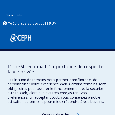
présentement une méthode de contrôle
d’arbovirus fondée par une approche de
Boîte à outils
mobilisation communautaire à Fortaleza au Brésil.
Téléchargez les logos de l'ESPUM
2. Prévision des maladies infectieuses et
modélisation spatio-temporelle
Je m’intéresse à l’application de méthodes de
prévisions et l’utilisation de flux de données pour
estimer les fardeaux de maladies, et plus
récemment à l’exploration des méthodes
L’UdeM reconnaît l’importance de respecter
d’apprentissage automatique. J’utilise aussi des
la vie privée
méthodes spatio-temporelles pour comprendre
Confidentialité
L’utilisation de témoins nous permet d’améliorer et de
les patrons d’émergences des maladies et de
Conditions d’utilisation
personnaliser votre expérience Web. Certains témoins sont
obligatoires pour assurer le fonctionnement et la sécurité
leurs déterminants, ainsi que d’identifier les
Paramètres des témoins
du site Web, alors que d’autres enregistrent vos
Université de
régions et les périodes de temps à risques.
Montréal
préférences. En acceptant tout, vous consentez à notre
utilisation de témoins pour mieux répondre à vos besoins.
3. Estimation de l’impact des changements
climatiques sur les maladies à transmission
Personnaliser les
>