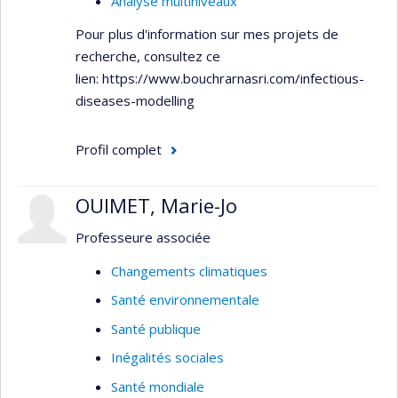
Analyse multiniveaux
Afrique subsaharienne
Pour plus d'information sur mes projets de
Asie du sud
recherche, consultez ce
Asie du sud-est
lien: https://www.bouchrarnasri.com/infectious-
diseases-modelling
Canada
Profil complet
OUIMET, Marie-Jo
Professeure associée
Changements climatiques
Santé environnementale
Santé publique
Inégalités sociales
Santé mondiale