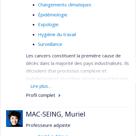
Changements climatiques
Épidémiologie
Expologie
Hygiène du travail
Surveillance
Les cancers constituent la première cause de
décès dans la majorité des pays industrialisés. Ils
découlent d’un processus complexe et
multifactoriel et on estime qu’une proportion non
négligeable d’entre eux pourrait être reliée à des
Lire plus…
expositions environnementales associées au
Profil complet
travail et à l’environnement général. Mes intérêts
portent principalement sur les expositions
MAC-SEING, Muriel
professionnelles associées au cancer du sein et
sur les risques découlant d’expositions
Professeure adjointe
professionnelles à des cancérogènes,