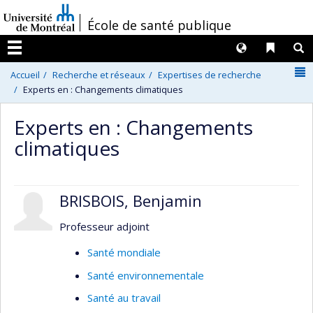
Passer
/
École de santé publique
au
contenu
Langues
Liens 
R
Menu
N
Accueil
Recherche et réseaux
Expertises de recherche
Experts en : Changements climatiques
Experts en : Changements
climatiques
BRISBOIS, Benjamin
Professeur adjoint
Santé mondiale
Santé environnementale
Santé au travail