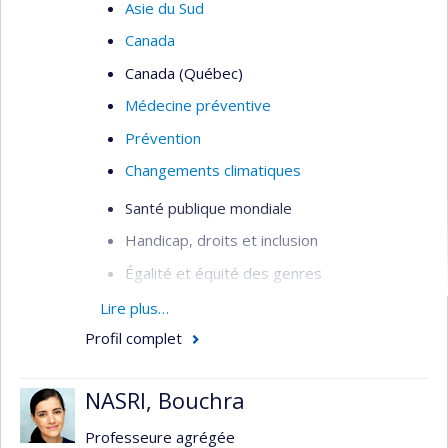
Asie du Sud
Canada
Canada (Québec)
Médecine préventive
Prévention
Changements climatiques
Santé publique mondiale
Handicap, droits et inclusion
Égalité et équité des genres
Intersectionnalité
Lire plus…
Profil complet
Analyse intersectionnelle des politiques
publiques
NASRI, Bouchra
Équité et justice sociale
Santé sexuelle et reproductive
Professeure agrégée