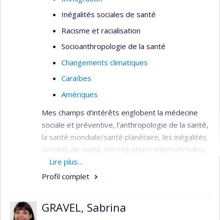
Inégalités sociales de santé
Racisme et racialisation
Socioanthropologie de la santé
Changements climatiques
Caraïbes
Amériques
Mes champs d'intérêts englobent la médecine
sociale et préventive, l'anthropologie de la santé,
la santé mondiale/santé planétaire, les inégalités
sociales de santé, les migrations internationales,
le racisme, le changement climatique et les
Lire plus…
Caraïbes. Ceux-ci découlent tant de mes
Profil complet
expériences professionnelles que de ma
formation interdisciplinaire - médecine, santé
GRAVEL, Sabrina
publique et sciences humaines/sociales. Je