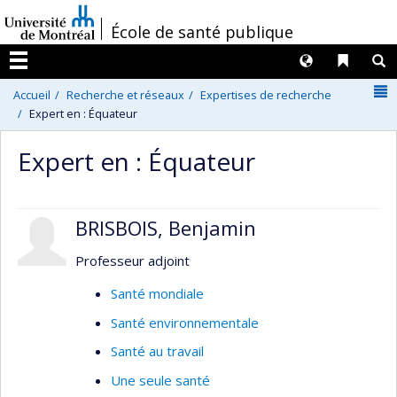
Passer
/
École de santé publique
au
contenu
Langues
Liens 
R
Menu
N
Accueil
Recherche et réseaux
Expertises de recherche
Expert en : Équateur
Expert en : Équateur
BRISBOIS, Benjamin
Professeur adjoint
Santé mondiale
Santé environnementale
Santé au travail
Une seule santé