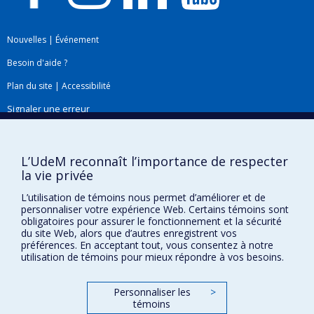
Nouvelles
|
Événement
Besoin d'aide ?
Plan du site
|
Accessibilité
Signaler une erreur
Boîte à outils
L’UdeM reconnaît l’importance de respecter
la vie privée
Téléchargez les logos de l'ESPUM
L’utilisation de témoins nous permet d’améliorer et de
personnaliser votre expérience Web. Certains témoins sont
obligatoires pour assurer le fonctionnement et la sécurité
du site Web, alors que d’autres enregistrent vos
préférences. En acceptant tout, vous consentez à notre
utilisation de témoins pour mieux répondre à vos besoins.
Personnaliser les
>
témoins