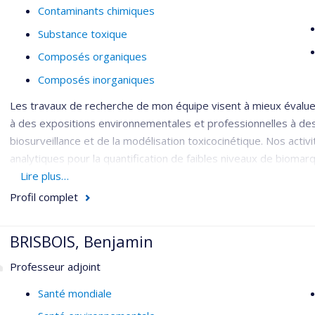
Contaminants chimiques
Substance toxique
Composés organiques
Composés inorganiques
Les travaux de recherche de mon équipe visent à mieux évaluer
à des expositions environnementales et professionnelles à des p
biosurveillance et de la modélisation toxicocinétique. Nos act
analytiques pour la quantification de faibles niveaux de biomarq
Ces méthodes permettent d’étudier le comportement cinétique
Lire plus…
humain. Les données peuvent alors servir au développement 
Profil complet
devenir des contaminants d’intérêt dans l’organisme humain et
mesures de biomarqueurs.
BRISBOIS, Benjamin
Nos travaux consistent également à utiliser la mesure de bioma
Professeur adjoint
toxicocinétique pour l’évaluation de l’exposition à des contamin
population générale et dans le milieu de travail. Les contamina
Santé mondiale
pyréthrines naturelles, les pyréthrinoïdes, les phtalimides, le