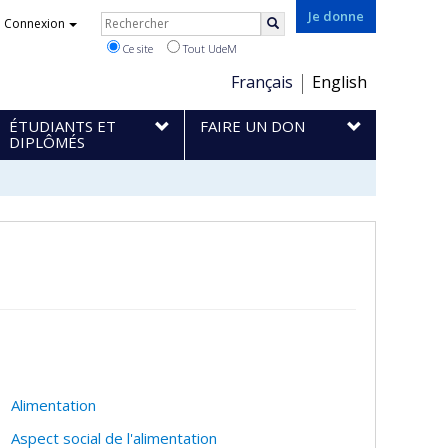
Rechercher
Je donne
Connexion
Rechercher
Ce site
Tout UdeM
Choix
Français
English
de
ÉTUDIANTS ET
FAIRE UN DON
la
DIPLÔMÉS
langue
Alimentation
Aspect social de l'alimentation