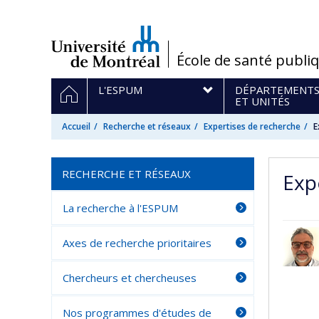
Passer
au
contenu
/
École de santé publi
Navigation
ACCUEIL
L'ESPUM
DÉPARTEMENT
principale
ET UNITÉS
Accueil
Recherche et réseaux
Expertises de recherche
E
RECHERCHE ET RÉSEAUX
Exp
La recherche à l'ESPUM
Axes de recherche prioritaires
Chercheurs et chercheuses
Nos programmes d'études de