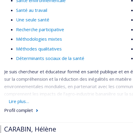
Santé environnementale
biphényles polychlorés, les hydrocarbures aromatiques polycycl
Santé au travail
métalloïdes, comme le mercure, l’arsenic, incluant les métaux r
Une seule santé
Recherche participative
Méthodologies mixtes
Méthodes qualitatives
Déterminants sociaux de la santé
Je suis chercheur et éducateur formé en santé publique et en
sur la compréhension et la réduction des inégalités en matière
environnementales mondiales, en partenariat avec les communa
comprennent les impacts de l'agro-industrie bananière sur la sa
la santé de l'extraction des ressources. J'étudie également la
Lire plus…
publique et les influences des entreprises sur la santé et la r
Profil complet
comprenant l'ethnographie, l'analyse du discours, les synthèse
CARABIN, Hélène