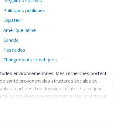
Inégalités sociales
iques, le formaldéhyde, le sélénium, les métaux et
Politiques publiques
ares.
Équateur
Amérique latine
Canada
Pesticides
Changements climatiques
 études environnementales. Mes recherches portent
 de santé provenant des structures sociales et
utés touchées. Les domaines d'intérêt à ce jour
nté au travail et l'environnement et les impacts sur
 production sociale des connaissances en santé
echerche en santé. J'utilise des méthodes mixtes
s de connaissances et les approches participatives.