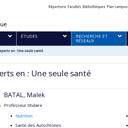
Liens
Répertoire
Facultés
Bibliothèques
Plan campus
externes
que
S
ÉTUDES
RECHERCHE ET
RÉSEAUX
xperts en : Une seule santé
erts en : Une seule santé
BATAL, Malek
Professeur titulaire
Nutrition
Santé des Autochtones