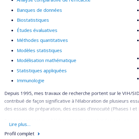
Banques de données
Biostatistiques
Études évaluatives
Méthodes quantitatives
Modèles statistiques
Modélisation mathématique
Statistiques appliquées
Immunologie
Depuis 1995, mes travaux de recherche portent sur le VIH/SIDA
contribué de façon significative à l’élaboration de plusieurs ess
des essais de préparation, des essais d’innocuité (Phases I et II
En reconnaissant que l’élaboration de microbicides est une pri
Lire plus…
le National Institute of Allergy and Infectious Diseases (NIAID),
Profil complet
(NIH), a mis sur pied en 2006 un nouveau réseau : le Microbici