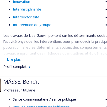
Innovation
Interdisciplinarité
Intersectorialité
Intervention de groupe
Les travaux de Lise Gauvin portent sur les déterminants socia
l’activité physique, les interventions pour promouvoir la pratiqu
populationnel et les déterminants sociaux des comportements
travaux empruntent des méthodes quantitatives et épidémiologi
l’économétrie, l’observation sociale systématique et l’échantil
Lire plus…
Profil complet
Son équipe étudie comment les différentes caractéristiques des
quels aspects des voisinages peuvent devenir des cibles d’in
interventions de santé publique peuvent changer les voisinages
MÂSSE, Benoît
Professeur titulaire
Santé communautaire / santé publique
Analyse comparative de l'efficacité