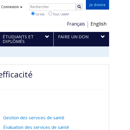
Rechercher
Je donne
Connexion
Rechercher
Ce site
Tout UdeM
Choix
Français
English
de
ÉTUDIANTS ET
FAIRE UN DON
la
DIPLÔMÉS
langue
fficacité
Gestion des services de santé
Évaluation des services de santé