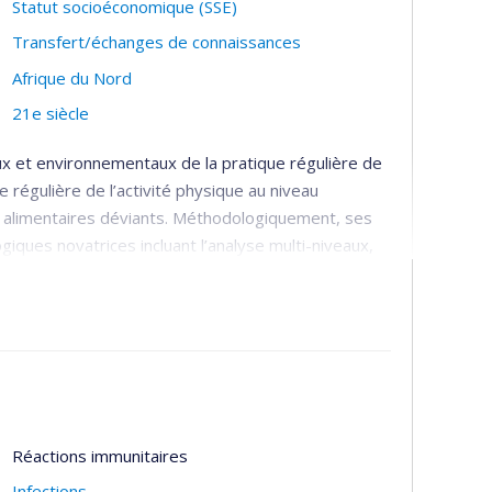
Statut socioéconomique (SSE)
Transfert/échanges de connaissances
Afrique du Nord
21e siècle
ux et environnementaux de la pratique régulière de
e régulière de l’activité physique au niveau
 alimentaires déviants. Méthodologiquement, ses
ques novatrices incluant l’analyse multi-niveaux,
lonnage des expériences.
 quartiers peuvent influencer les habitudes de vie,
terventions de santé publique et comment ces
 pour le mieux.
Réactions immunitaires
Infections