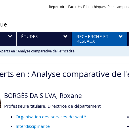
Liens
Répertoire
Facultés
Bibliothèques
Plan campus
externes
que
S
ÉTUDES
RECHERCHE ET
RÉSEAUX
xperts en : Analyse comparative de l'efficacité
rts en : Analyse comparative de l'e
BORGÈS DA SILVA, Roxane
Professeure titulaire, Directrice de département
Organisation des services de santé
Interdisciplinarité