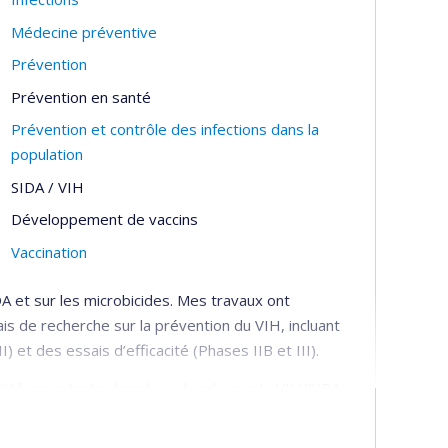
Médecine préventive
Prévention
Prévention en santé
Prévention et contrôle des infections dans la
population
SIDA / VIH
Développement de vaccins
Vaccination
 et sur les microbicides. Mes travaux ont
ais de recherche sur la prévention du VIH, incluant
) et des essais d’efficacité (Phases IIB et III).
orité importante dans la recherche sur le VIH/SIDA,
 qui fait partie des US National Institutes of Health
de Trials Network (MTN). Je suis actuellement