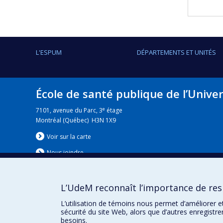
L'ESPUM
DÉPARTEMENTS ET UNITÉS
École de santé publique de l’Unive
e
7101, avenue du Parc, 3
étage
Montréal (Québec) H3N 1X9
Voir sur la carte
Nous jo
i
ndre
L’UdeM reconnaît l’importance de resp
Nouvelles
|
Événement
L’utilisation de témoins nous permet d’améliorer e
sécurité du site Web, alors que d’autres enregistr
besoins.