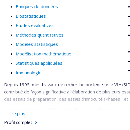
Banques de données
Biostatistiques
Études évaluatives
Méthodes quantitatives
Modèles statistiques
Modélisation mathématique
Statistiques appliquées
Immunologie
Depuis 1995, mes travaux de recherche portent sur le VIH/SIDA
contribué de façon significative à l’élaboration de plusieurs ess
des essais de préparation, des essais d’innocuité (Phases I et II
En reconnaissant que l’élaboration de microbicides est une pri
Lire plus…
le National Institute of Allergy and Infectious Diseases (NIAID),
Profil complet
(NIH), a mis sur pied en 2006 un nouveau réseau : le Microbici