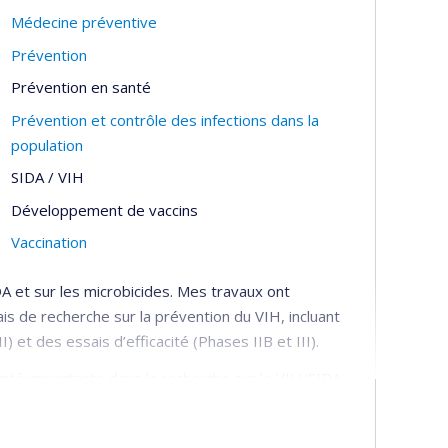
Médecine préventive
Prévention
Prévention en santé
Prévention et contrôle des infections dans la
population
SIDA / VIH
Développement de vaccins
Vaccination
 et sur les microbicides. Mes travaux ont
ais de recherche sur la prévention du VIH, incluant
) et des essais d’efficacité (Phases IIB et III).
orité importante dans la recherche sur le VIH/SIDA,
 qui fait partie des US National Institutes of Health
de Trials Network (MTN). Je suis actuellement