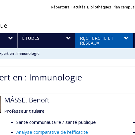
Liens
Répertoire
Facultés
Bibliothèques
Plan campus
externes
que
S
ÉTUDES
RECHERCHE ET
RÉSEAUX
xpert en : Immunologie
ert en : Immunologie
MÂSSE, Benoît
Professeur titulaire
Santé communautaire / santé publique
Analyse comparative de l'efficacité