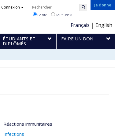
Rechercher
Je donne
Connexion
Rechercher
Ce site
Tout UdeM
Choix
Français
English
de
ÉTUDIANTS ET
FAIRE UN DON
la
DIPLÔMÉS
langue
Réactions immunitaires
Infections