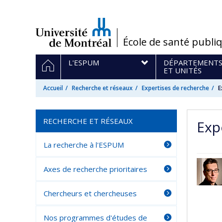
Passer
au
contenu
/
École de santé publi
Navigation
ACCUEIL
L'ESPUM
DÉPARTEMENT
principale
ET UNITÉS
Accueil
Recherche et réseaux
Expertises de recherche
E
RECHERCHE ET RÉSEAUX
Exp
La recherche à l'ESPUM
Axes de recherche prioritaires
Chercheurs et chercheuses
Nos programmes d'études de