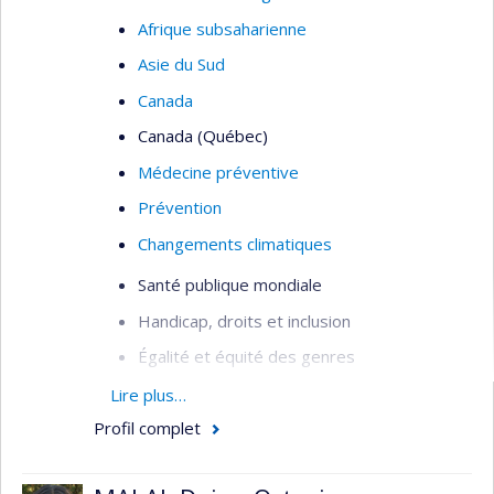
Afrique subsaharienne
Asie du Sud
Canada
Canada (Québec)
Médecine préventive
Prévention
Changements climatiques
Santé publique mondiale
Handicap, droits et inclusion
Égalité et équité des genres
Intersectionnalité
Lire plus…
Profil complet
Analyse intersectionnelle des politiques
publiques
Équité et justice sociale