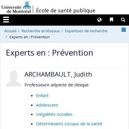
Passer
/
École de santé publique
au
contenu
Langues
Liens 
R
Menu
N
Accueil
Recherche et réseaux
Expertises de recherche
Experts en : Prévention
Experts en : Prévention
ARCHAMBAULT, Judith
Professeure adjointe de clinique
Enfant
Adolescent
Inégalités sociales
Déterminants sociaux de la santé