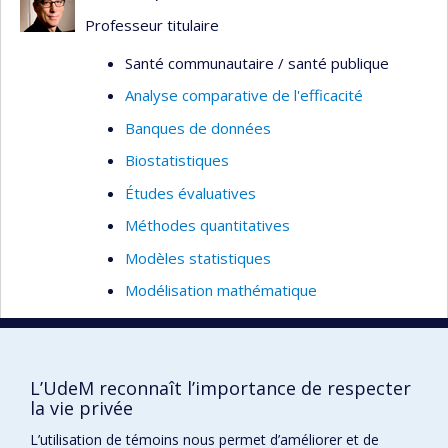
Mobilisation et échange des connaissances
Professeur titulaire
intégrés
Santé communautaire / santé publique
Afrique subsaharienne
Analyse comparative de l'efficacité
Asie du sud
Banques de données
Asie du sud-est
Biostatistiques
Canada
Études évaluatives
Méthodes quantitatives
Modèles statistiques
Modélisation mathématique
Statistiques appliquées
Immunologie
L’UdeM reconnaît l’importance de respecter
Réactions immunitaires
la vie privée
Infections
L’utilisation de témoins nous permet d’améliorer et de