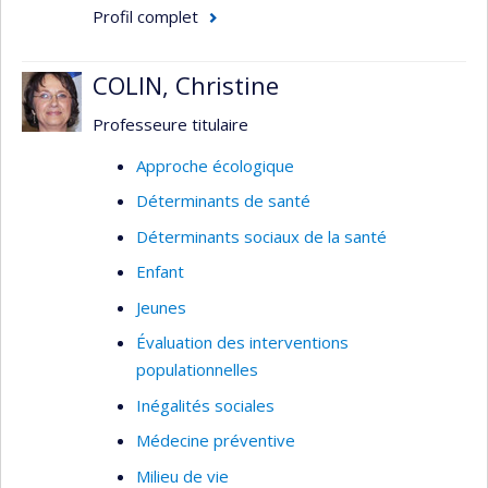
ophtalmologiques dans différents
Profil complet
systèmes de soins
Programme québécois d’investigation
COLIN, Christine
multicentrique de la dégénérescence
rétinienne liée à l’âge
Professeure titulaire
Étude concertée des mélanomes oculaires
Approche écologique
Programme de dépistage de la
Déterminants de santé
rétinopathie diabétique par télémédecine
Déterminants sociaux de la santé
Utilisation des services de santé;
Enfant
Connaissances, attitudes et expériences
des services de santé oculaire chez des
Jeunes
sujets atteints de dégénérescence
Évaluation des interventions
maculaire liée à l’âge (DMLA)
populationnelles
Inégalités sociales
Médecine préventive
Milieu de vie