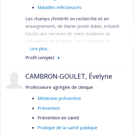
Maladies infectieuses
Les champs d’intérêt en recherche et en
enseignement, de Marie-Josée Aubin, incluent
l’accès aux services de soins oculaires, la
prévention de la cécité, les stratégies de
dépistage en ophtalmologie et l’étude des
Lire plus…
maladies oculaires infectieuses et inflammatoires.
Profil complet
Marie-Josée Aubin détient un doctorat en
médecine et une spécialité en ophtalmologie. Elle
CAMBRON-GOULET, Évelyne
enseigne aussi au Département de médecine
Professeure agrégée de clinique
sociale et préventive de l’École de santé publique
de l’Université de Montréal (ESPUM), ainsiq qu'à
Médecine préventive
l’École d’optométrie.
Prévention
Thèmes de recherche
Prévention en santé
Accessibilité aux services de santé
Pratique de la santé publique