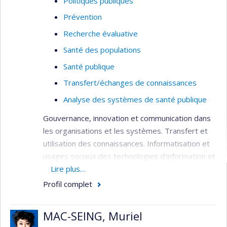
Politiques publiques
Prévention
Recherche évaluative
Santé des populations
Santé publique
Transfert/échanges de connaissances
Analyse des systèmes de santé publique
Gouvernance, innovation et communication dans
les organisations et les systèmes. Transfert et
utilisation des connaissances. Informatisation et
usages sociaux des technologies d'information et
de communication. Responsabilisation et
Lire plus…
participation du patient et du citoyen.
Profil complet
MAC-SEING, Muriel