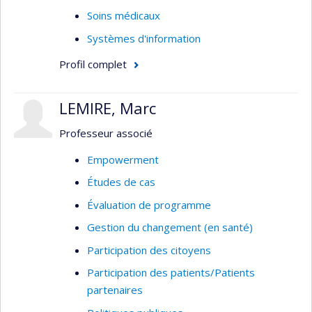
de l’exposition à des substances toxiques par la
Soins médicaux
voie cutanée. Finalement, Jérôme Lavoué
Systèmes d'information
s’intéresse au design et à l’évaluation des
performances des stratégies de mesure de
Profil complet
l’exposition en milieu de travail.
LEMIRE, Marc
Professeur associé
Empowerment
Études de cas
Évaluation de programme
Gestion du changement (en santé)
Participation des citoyens
Participation des patients/Patients
partenaires