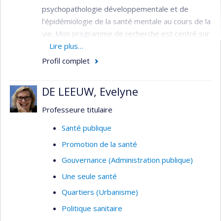
psychopathologie développementale et de
l’épidémiologie de la santé mentale au cours de la
vie. Mon programme de recherche est centré sur
l’étude de la transmission intergénérationnelle
Lire plus…
des facteurs de risque pour les problèmes de
Profil complet
santé mentale et l’efficacité de la prévention de
ces problèmes par des services périnataux et
DE LEEUW, Evelyne
préscolaires.
Professeure titulaire
Mon programme comprend deux axes de
recherche et un axe de transfert de
Santé publique
connaissances :
Promotion de la santé
l’axe étiologie ayant pour objectif l’étude
Gouvernance (Administration publique)
des mécanismes bio-psycho-sociaux de
Une seule santé
transmission intergénérationnelle des
Quartiers (Urbanisme)
problèmes de santé mentale;
Politique sanitaire
l’axe prévention ayant pour objectif