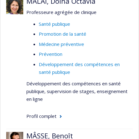
MALAI, Doina Octavia
Santé sexuelle et reproductive
Professeure agrégée de clinique
VIH/sida
Santé publique
Violences sexuelles
Promotion de la santé
Accès et utilisation des services de santé
Médecine préventive
Systèmes de santé
Prévention
Santé des populations vulnérables et
Développement des compétences en
marginalisées
santé publique
Gouvernance mondiale de la santé relative
Développement des compétences en santé
à la COVID-19
publique, supervision de stages, enseignement
Déterminants structurels et sociaux de la
en ligne
santé
Recherche qualitative
Profil complet
Étude de cas
Méthodes mixtes
MÂSSE, Benoît