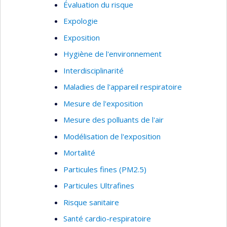
outil d’identification de risque potentiel provenant
Évaluation du risque
de l’exposition à des substances toxiques par la
Expologie
voie cutanée. Finalement, Jérôme Lavoué
Exposition
s’intéresse au design et à l’évaluation des
Hygiène de l'environnement
performances des stratégies de mesure de
l’exposition en milieu de travail.
Interdisciplinarité
Maladies de l'appareil respiratoire
Mesure de l'exposition
Mesure des polluants de l'air
Modélisation de l'exposition
Mortalité
Particules fines (PM2.5)
Particules Ultrafines
Risque sanitaire
Santé cardio-respiratoire