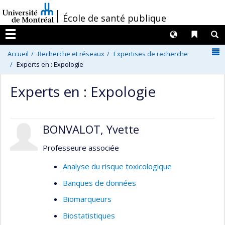
Passer
/
École de santé publique
au
contenu
Langues
Liens 
R
Menu
N
Accueil
Recherche et réseaux
Expertises de recherche
Experts en : Expologie
Experts en : Expologie
BONVALOT, Yvette
Professeure associée
Analyse du risque toxicologique
Banques de données
Biomarqueurs
Biostatistiques