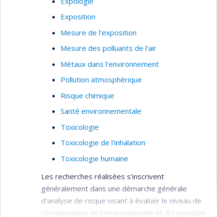
Expologie
principalement en utilisant des données
Exposition
gouvernementales et d’enquêtes. Elle a dirigé la
construction d'un certain nombre de cohortes
Mesure de l'exposition
rétrospectives basées sur la population du
Mesure des polluants de l'air
Québec (Canada) en utilisant des bases de
Métaux dans l'environnement
données administratives liées pour évaluer les
associations avec les expositions
Pollution atmosphérique
environnementales (une cohorte de naissance
Risque chimique
pour étudier l'apparition de l'asthme, des
Santé environnementale
cohortes pour les maladies rhumatoïdes
Toxicologie
inflammatoires et cardiovasculaires, une cohorte
sur la démence).
Toxicologie de l'inhalation
Elle dirige actuellement des travaux
Toxicologie humaine
multidisciplinaires visant à évaluer les impacts sur
Les recherches réalisées s'inscrivent
la santé de divers scénarios de transport,
généralement dans une démarche générale
d’aménagement et de verdissement. Le but de
d'analyse de risque visant à évaluer le niveau de
ses recherches est de fournir des données
contamination de l'environnement et d'exposition