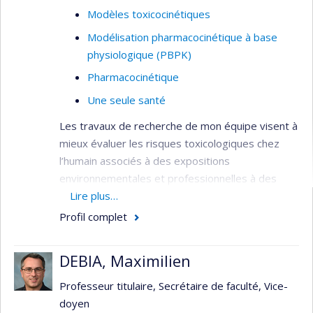
Modèles toxicocinétiques
Modélisation pharmacocinétique à base
physiologique (PBPK)
Pharmacocinétique
Une seule santé
Les travaux de recherche de mon équipe visent à
mieux évaluer les risques toxicologiques chez
l’humain associés à des expositions
environnementales et professionnelles à des
produits chimiques par l’utilisation de la
Lire plus…
biosurveillance et de la modélisation
Profil complet
toxicocinétique. Nos activités impliquent le
développement de méthodes analytiques pour la
DEBIA, Maximilien
quantification de faibles niveaux de biomarqueurs
de l’exposition à certains polluants chimiques. Ces
Professeur titulaire, Secrétaire de faculté, Vice-
méthodes permettent d’étudier le
doyen