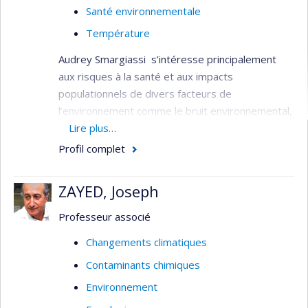
Santé environnementale
Température
Audrey Smargiassi s’intéresse principalement
aux risques à la santé et aux impacts
populationnels de divers facteurs de
l’environnement comme le bruit environnemental,
les polluants de l’air ambiant et les changements
Lire plus…
climatiques.
Profil complet
Elle a dirigé le développement de diverses
approches pour estimer l'exposition de grandes
ZAYED, Joseph
populations. Elle a été membre du Conseil de
Professeur associé
direction et co-responsable du groupe sur le
bruit du Consortium canadien de recherche en
Changements climatiques
santé environnementale urbaine CANUE
Contaminants chimiques
(
www.canue.ca
).
Environnement
Elle a dirigé plusieurs études épidémiologiques,