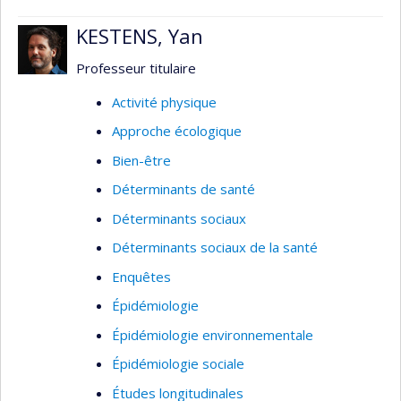
Modélisation mathématique des
KESTENS, Yan
concentrations de contaminants en milieu
de travail
Professeur titulaire
Surveillance biologique
Activité physique
Thèmes : Hygiène du travail, santé et sécurité,
Approche écologique
évaluation des expositions professionnelles
Bien-être
Déterminants de santé
Déterminants sociaux
Déterminants sociaux de la santé
Enquêtes
Épidémiologie
Épidémiologie environnementale
Épidémiologie sociale
Études longitudinales