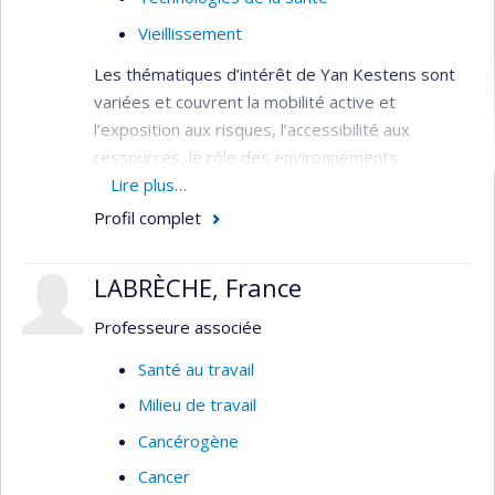
Vieillissement
Les thématiques d’intérêt de Yan Kestens sont
variées et couvrent la mobilité active et
l’exposition aux risques, l’accessibilité aux
ressources, le rôle des environnements
alimentaires, le vieillissement et la santé mentale.
Lire plus…
Profil complet
Développement et application d’outils de
mesure et d’analyse spatiale visant à
LABRÈCHE, France
caractériser les facteurs et processus
impliqués dans les liens entre
Professeure associée
environnement et santé.
Santé au travail
Diverses recherches en cours portant sur la
dimension spatiale de nos interactions avec
Milieu de travail
l’environnement et l’impact sur la santé :
Cancérogène
patrons de mobilité et exposition à divers
Cancer
facteurs de risques environnementaux ;